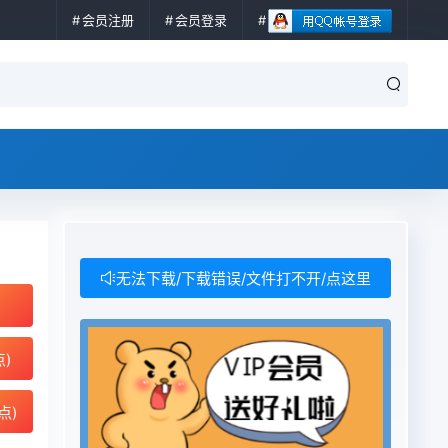
会员注册
会员登录
无法下载/下载错误/文件打不开/点这里
点)
点)