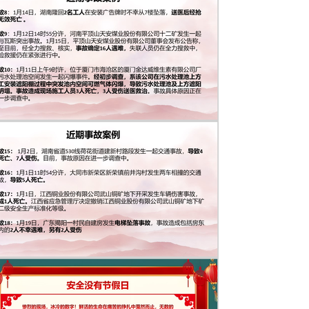
出事故，或受到批评，或遇到惊吓，往往心理紧张而造成工作失
西总想看一看、摸一摸，因无知好奇而容易出事低沉，因家庭生
低沉不快，思想难以集中，心态难以平静节前安全检查影响行为
心里急躁而顾此失彼厌倦，喜新厌旧，一心成就大业，面对琐碎
误自大，自以为是，骄傲自满，总以为自己了不起，不相信事故
，或是对某个人和事有不满情绪，消极抵触，缺乏工作主动性节
真检查和关好公司各办公室及房间的门窗;关闭不需要的电源；
间，不能脱岗，认真值班，早八晚五，要确保有人在公司值班认
守岗位，不得擅离职守。要提高警惕，做好值班期间的工作。有
值班要求 值班人员在节假日放假值班期间为公司水电运行及安
与主动性，确保水电安全、稳定运行 在值班期间必须坚守工作
须保证公司有人值班 值班期间必须保证电话畅通，遇到重大事
真做好值班记录，对出入口、停车处、监控室及公司安全防火情
位，不得迟到、早退、缺岗节前安全检查节前检查检查要求节前
“三违”现象，职工劳动着装穿戴是否符合规定节日期间应急物资
安全措施节前安全检查节前检查消防消防器材、设施配置到位，
防队人员处于备战状态，消防通道畅通 消防水源供水畅通、水压
意识是否松懈，是否违反劳动纪律 设备设施运行正常，无跑冒滴