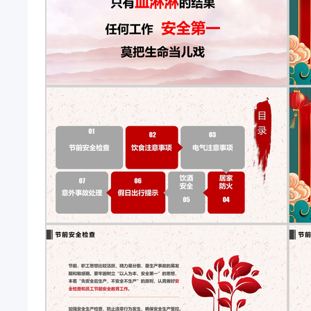
现象 是否有生产作业，生产落实作业安全措施领导值
做好节假日值班工作的安排， 节假日期间值班巡逻工
到位节前安全检查节前检查现场施工施工现场是否符合
齐全，作业位置是否与施工证相一致，作业证是否落实
查，施工现场必须整洁，设立警示标志，施工现场安全
电室、配电箱所有设备、电器保养完好 无违章用电、
检查办公室安全节前安全检查节前安全节前最后一天水
（现场物料、垃圾、油漆稀释剂汽油等危险品清理）整
器材归库存放（做好防盗防丢失，个人贵重物带走），
动，最容易出现安全事故，提醒及监督员工注意安全，
安全检查饮食注意事项饮食注意事项电气注意事项家
起！电气注意事项定期检查插头与插座是否开始积污
或者电线固定。检视插头插座，避免松脱产生安全问
难流通，因此温度升高而将塑胶融解，造成铜线短路
断电，燃气阀门是否关闭，明火是否熄灭，要防患于
动电器开关或使用明火，并迅速通知专业维修部门来
不宜过满，在沸腾时应降低炉温。 油炸食品时，油不