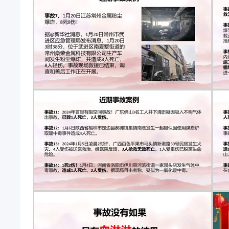
往往会情绪兴奋，忘乎所以紧张，因初次上阵，或刚
奇，总想表现自己胆大、勇敢；奇就是猎奇，对新东
力，工作不如愿，或与周围人发生矛盾等，导致情绪
绪急躁，有一鼓气的冲动，想一口气干完活，往往因
复的工作，久而生厌，厌而生烦，烦而生躁，躁而生
临，无视规章制度和操作规程抵触，遇到不愿干的事
全检查总体要求节前安全检查节假日值班值班人员要认
水龙头等，消除一切隐患，确保值班区域安全值班期
好的安全监控工作，预防各种事故和事件的发生要坚
问题必须及时向上级领导报告节前安全检查节假日值班
作的第一责任人，必须加强责任感，增强工作的自觉性
位，不得无故让他人替岗，严禁饮酒，需要外出时，必
必须报告上级领导并做好临时处理措施，积极处置 认
等，必须认真检查 值班员工在值班时间内，应坚守岗
检查节前检查节前安全检查节前检查现场作业是否存在
备情况是否充冬季防范活动开展情况，是否落实各项
全、有效、合理， 控制室、值班室在岗情况良好 消
生产安全设施是否有效，应急物资储备充分 岗位安全