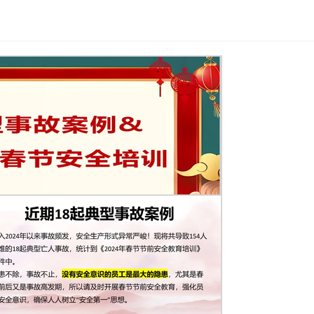
0日晚19时左右，山东一废旧厂房爆炸起火，造成1人死亡、1人轻
12月31日签订合同租赁给个人，其在未办理任何手续的情况下违
宿学校宿舍1月19日晚间发生火灾，13死1伤，都是小学生！ 1
心接报警，独树镇砚山铺村英才学校一宿舍发生火灾。方城县消防救
扑灭。事故造成13人遇难，1人受伤，伤者正在医院救治，目前
粉尘爆炸，8死8伤！ 据@新华社消息，1月20日常州市武进区
南夏墅街道的常州燊荣金属科技有限公司生产车间发生粉尘爆炸，
善后工作正在开展。近期事故案例近期事故案例事故8：1月14
经抢救无效死亡 。 事故9：1月12日14时55分许，河南平顶
。1月15日，平顶山天安煤业股份有限公司董事会发布公告称，
人员仍在全力搜救中，抢险救援仍在紧张进行中。 事故10：1月1
有限公司厂内污水处理池空间发生一起闪爆事件。经初步调查，
池内空间可燃气体闪爆，导致污水处理池及上方遮阳棚坍塌。事
原因正在进一步调查中。 近期事故案例事故11：2024年首起
出事故，已致1人死亡，2人受伤。 事故12：1月6日陕西省榆
事件造成4人死亡。 事故13：2024年1月5日凌晨2时许，
伤被送医救治，经医院反馈，3人抢救无效死亡，1人受重伤已脱