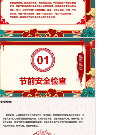
班节假日期间值班领导是否到位，有无安排 值班车辆是否到位安
作布置到位 防火帽配置到位，完好、有效 入厂人员、车辆是否
施工规范要求，落实安全措施，监护人员是否到位 施工人员作
审批， 施工人员劳保用品配备是否适宜 施工结束施工现场进行
电气应急照明完好、可用 防雷、防静电接地措施符合安全要求 
私拉电线情况，室内外电线电缆完好，备用发电机设备完好节前
电气开关关闭、门窗关闭、设备检查及点检机及防护； 现场卫
改，现场安全隐患消除及标记； 公司及个人财产管理，工具、
做好节前盘点； 节前最后一天不是放假，注意员工及同事思想
劳保佩戴； 班组长做好人员去向登记，提醒员工路上注意安全
庭电气安全同样非常重要，很多住宅发生的火灾往往由电气隐患
，保持整洁，远离电气火灾。不可用钉子、骑马钉或订书针将延
题。使用延长线，应注意不可将其捆绑；由于电线经捆绑后，热
着火。电气注意事项居家防火事项离家或睡觉前要检查用电器具
未然。发现燃气泄漏，要迅速关闭气源阀门，打开门窗通风，切
处理。居家防火事项煨、炖、煮各种食品、汤类时，应有人看管
能放得过满，油锅搁置要平稳，应控制油的温度。 炉灶排风罩上