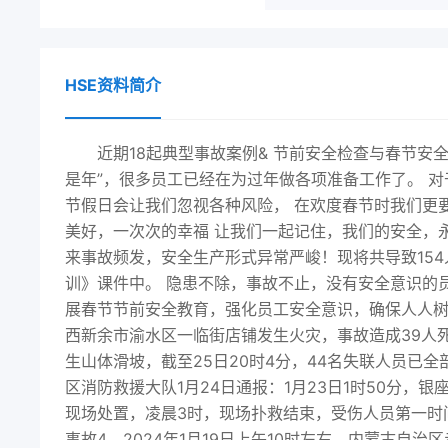
HSE资料简介
近期18起典型事故案例& 节前安全检查与春节安
是年”，很多员工已经在为过年做各项准备工作了。 
节假日会让我们忽视各种风险， 在欢度春节时我们更
美好，一次次的幸福 让我们一起记住，我们的安全，永
来事故频发，安全生产形式异常严峻！现将共导致154
训》课件中。 隐患不除，事故不止，没有安全意识的
展春节节前安全教育，强化员工安全意识，确保人人树立“
西新余市渝水区一临街店铺发生火灾，事故造成39人死
生山体滑坡，截至25日20时4分，44名失联人员已
区消防救援大队1月24日通报：1月23日1时50分
现场处置，凌晨3时，现场扑救结束，受伤人员第一
事故4、2024年1月19日上午10时左右，内蒙古自