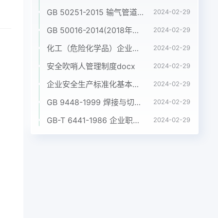
微
GB 50251-2015 输气管道工程设计规范pdf
2024-02-29
法
GB 50016-2014(2018年版) 建筑设计防火规范(高清版）pdf
2024-02-29
月
援大
化工（危险化学品）企业五懂五会五能应知应会手册pdf
2024-02-29
生命
安全吹哨人管理制度docx
2024-02-29
应
企业安全生产标准化基本规范 GB_T 33000-2016pdf
共
2024-02-29
日，
GB 9448-1999 焊接与切割安全doc
2024-02-29
山天
GB-T 6441-1986 企业职工伤亡事故分类pdf
2024-02-29
截
1
系
故造
有限
林市
广西
离生