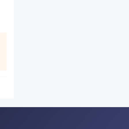
还可
患有
，醋
两
行前
放
。
带太
携
上也
不
条
范
要把
事项
材。