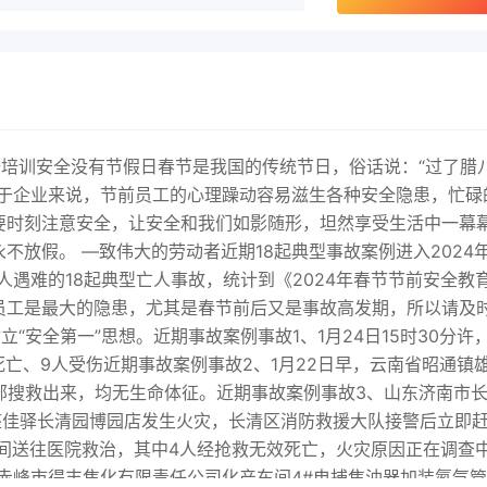
全培训安全没有节假日春节是我国的传统节日，俗话说：“过了腊
对于企业来说，节前员工的心理躁动容易滋生各种安全隐患，忙碌
要时刻注意安全，让安全和我们如影随形，坦然享受生活中一幕
不放假。 —致伟大的劳动者近期18起典型事故案例进入2024
人遇难的18起典型亡人事故，统计到《2024年春节节前安全教
员工是最大的隐患，尤其是春节前后又是事故高发期，所以请及
安全第一”思想。近期事故案例事故1、1月24日15时30分许
亡、9人受伤近期事故案例事故2、1月22日早，云南省昭通镇
全部搜救出来，均无生命体征。近期事故案例事故3、山东济南市
，银座佳驿长清园博园店发生火灾，长清区消防救援大队接警后立即
时间送往医院救治，其中4人经抢救无效死亡，火灾原因正在调查
治区赤峰市得丰焦化有限责任公司化产车间4#电捕焦油器加装氮气