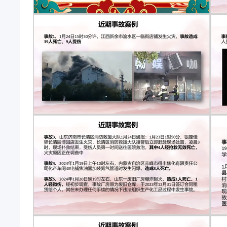
命危险。 事故14：1死2伤！1月4日，河南省洛阳
伤。据现场目击者称，疑似为一氧化碳中毒。近期事故案
起交通事故，导致4人死亡、7人受伤。目前，事故原因在
荣镇前井沟村发生两车相撞的交通事故，导致5人死亡。
车辆伤害事故，造成1人死亡。江西省应急管理厅决定
等级。 事故18：1月19日，广东揭阳一村民自建房
伤 事故没有如果 只有血淋淋的结果 任何工作 安全
的生命在痛苦的挣扎中戛然而止，无数的家庭支离破
但对于那些在事故中失去亲人的家庭来说，事故仅仅是
安全信息，传播一个安全知识，排查一处事故隐患，拒绝一
安全检查与假日安全培训！01 节前，职工思想比较
为本、安全第一”的思想，本着“先安全后生产，不安
安全生产检查，防止违章行为发生，确保安全生产受
职工思想动态，做好思想工作，尽力帮助员工解决生产
的喜悦之中，安全意识、防范措施不可避免地放松和
导致产生逆反心理、麻痹心理，故意违反规程，加强
性，坚决克服麻痹思想、侥幸心理，防止事故发生。