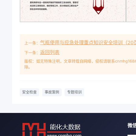
油垢要定时清除。 油锅着火，不能泼水灭火，应首先
向锅内倒入米或者切好的蔬菜冷却灭火。饮酒注意事项
肝病、高血压、低血糖的人不宜饮酒。饮酒注意事项
和茶不能解酒。喝点蜂蜜水能有效减轻酒后头痛症状；
根香蕉； 吃梨或喝梨水，或是喝白开水都可以解酒。
气瓶使用与应急处理重点知识安全培训（20页
上一条：
告知邻居、房东或者物业管理员、保安，并留下联系方
返回列表
双鞋子、挂件衣服，让邻居帮忙清理门前传单、信箱信
下一条：
关闭门窗，关闭水源、电源、气源，处理易燃物品，
版权：如无特殊注明，文章转载自网络，侵权请联系cnmhg168
除。
多现金，多使用银行卡消费。如是旅游，去当地之前
带。出行前的准备假期出行提示假期出行提示尽量只
可能发生犯罪活动选择大型飞机；听从空中服务员的指
要在公众场所或陌生人面前展示自己的房间号码或钥匙
安全检查
事故案例
专题培训
内。 3、如果夜间晚归一定要用旅馆或饭店的主要
锁。 5、不要让钱财露白，把财物存在旅馆或饭店提
围之内。 7、不要让陌生人进入您的房间。 8、在周
您的车门锁好，要把车停在灯光明亮的地方。 10、
微
在外住宿1、选择消防布局合理，周围无易燃危险品的