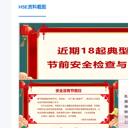
时发生闪爆，造成3人死亡。 事故5、2024年1月2
HSE资料截图
伤，经初步调查，事故厂房原为废旧仓库，于2023年
组织生产化工品过程中发生事故。 事故6、河南南阳一寄
19日23时00分，河南省南阳市方城县119指挥中
队组织救援力量迅速到达现场，23时38分现场明火被
体征稳定。近期事故案例事故7、1月20日江苏常州金属
急管理局发布消息，1月20日3时38分，位于武进区
造成8人死亡、8人轻伤。事故现场救援已结束，调查和
湖南隆回2名工人在安装广告牌时不幸从7楼坠落，送医后
安煤业股份有限公司十二矿发生一起煤与瓦斯突出事故
至目前，经全力搜救、核实，事故确定16人遇难，失联
日上午9时许，位于厦门市海沧区的厦门金达威维生素
该公司在污水处理池上方施工安装遮阳棚过程中突发
成现场施工人员3人死亡，3人受伤送医救治。事故具体
空间事故！广东佛山3名工人井下清淤疑因吸入不明气体
定边县郝滩镇集镇南巷发生一起疑似因使用煤炭炉取暖中毒
百色平果市马头镇新港路39号民房发生火灾。4人受