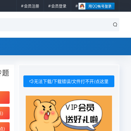
会员注册
会员登录
专题
无法下载/下载错误/文件打不开/点这里
点)
点)