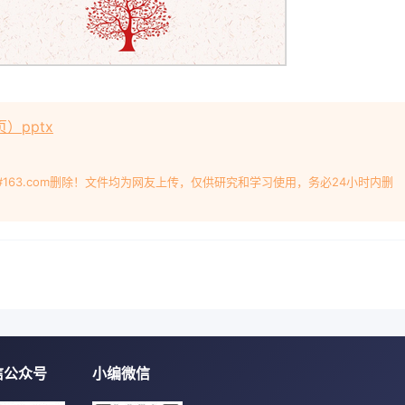
关闭炉灶燃气阀门，直接盖上锅盖或用湿抹布覆盖，令火窒息。
购买正规厂家生产的酒； 不要空腹饮酒； 饮酒一定要适量； 
日常生活中大多数人喝醉酒了，赶紧喝醋、喝茶，这些都是误区
 喝酸奶对缓解酒后烦躁症状尤其有效； 酒后心悸、胸闷立即吃
假期出行提示假期出行提示可以携带必要的药品等应急物品。出
）pptx
式，以便紧急情况下联系。可以通过摆“空城计”的方式，在窗台
件等，避免陌生人知道家中无人，以防不法分子窥视“空巢家庭”
全面巡视一遍，消除火灾隐患。随身携带物品以简洁为宜，不要
#163.com删除！文件均为网友上传，仅供研究和学习使用，务必24小时内删
你可以了解一下当地法律和习俗以及语言。身份证件等必须随身
乘坐有正规标识的出租；当心没有标识的出租车在火车和公交车
挥；保持清醒的头脑注意天气与水位；选择一个安全的航线1、
。 2、在旅馆或饭店内要确定来访者的身分后再开门让来访者入
出入口。 4、如果您在房间内，一定要使用旅馆所提供的锁及链
供的保险箱内。 6、要随时留意儿童，不要让小朋友离开您的照顾
围如果发现有可疑人或可疑的事一定要告知管理人员。 9、 一定
最好让家人或朋友知道自己的行程，最好找个伴侣同行。外住注意
信公众号
小编微信
地方居住。 2、熟悉旅馆的消防疏散图，确认安全出口及消防器