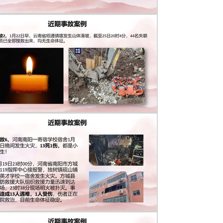
市伊川县河滨街道一家馒头店发生气体中毒事故，造成1人死亡、2人
例事故15： 1月2日，湖南省道530线荷花街道建新村路段发
进一步调查中。 事故16：1月1日11时54分许，大同市新荣区
 事故17：1月1日，江西铜业股份有限公司武山铜矿地下开采发
撤销江西铜业股份有限公司武山铜矿地下矿山二级安全生产标准
发生电梯坠落事故，事故造成包括房东在内的2人不幸遇难，另有2
第一 莫把生命当儿戏安全没有节假日惨烈的现场，冰冷的数字！鲜
碎。生命至高无上，安全责任为天。事故无疑是一场噩梦般的灾
灾难的开始。 2024，我们一定要好好的！从你我做起：传递一
次违章指挥，纠正一次违章作业...... 下面我们一起来学习节
活跃，精力易分散，是生产事故的易发期和敏感期。要牢固树立“以
全不生产”的原则，认真做好安全检查和员工节前安全教育工作。
控。要利用停车后一段时间开展好节前的职工安全教育。要密切
和生活中存在的困难。节前安全检查 新年之际，人们都沉浸在
懈怠，也导致员工一门心思地等待着假期的来临，从而忽视了安
节前安全教育显得尤为重要，提高员工自身的安全生产意识和自
节前安全检查兴奋，逢年过节，亲朋相聚，或家有喜事，受到表