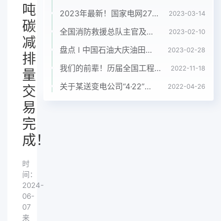
吨
2023年最新！国家电网27家省级电力公司负责人大盘点
2023-03-14
碳
全国消防救援总队主官及简历（2023.2）
2023-02-10
减
盘点 l 中国石油大庆油田现任领导班子
2023-02-28
排
我们的前辈！历届全国工程勘察设计大师完整名单！
2022-11-18
量
关于某送变电公司“4·22”人身死亡事故的快报
2022-04-26
交
易
完
成！
时
间：
2024-
06-
07
来