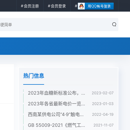
会员注册
会员登录
热门信息
2023年血糖新标准公布，不是3.9-6.1，快来看看你的血糖正常吗？
2023-02-07
2023年各省最新电价一览！8省中午执行谷段电价！
2023-01-03
西南某供电公司“4·9”触电亡人事故快报 | 所有配网作业停工一天，各单位严格落实“六杜绝六强化”！
2022-04-19
GB 55009-2021《燃气工程项目规范》（含条文说明），2022年1月1日起实施
2021-11-07