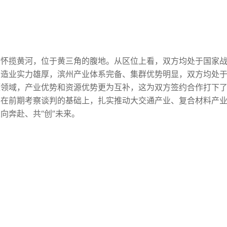
州怀揽黄河，位于黄三角的腹地。从区位上看，双方均处于国家
制造业实力雄厚，滨州产业体系完备、集群优势明显，双方均处
源领域，产业优势和资源优势更为互补，这为双方签约合作打下
并在前期考察谈判的基础上，扎实推动大交通产业、复合材料产
向奔赴、共“创”未来。