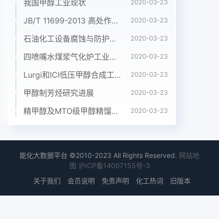
着国民经济的发展,国家电网建设的步伐加通航净空
我国甲醇工业现状
2020-03-23
高度的依据,通航净空高度可根据这快,越来越多的电
JB/T 11699-2013 高处作业吊篮安装、拆卸、使用技术规程
2020-03-23
力线路必需经过分蓄洪区,些因素按照《内河通航标
石油化工设备腐蚀与防护参考书十本免费下载，绝版珍藏
2020-03-23
准》中的有关规定选为保障防汛调度的正常进行和分
蓄洪区内电网定,同时通航净空高度的确定也应征求
四喷嘴水煤浆气化炉工业应用情况简介
2020-03-23
水利防的安全可靠运行,就需要水文专业人员在勘测
Lurgi和ICI低压甲醇合成工艺比较
2020-03-23
汛主管部门的意见。一般情况下,分蓄洪区通设计阶
段论证二者的关系,科学合理地提出线航净空高度不
甲醇制芳烃研究进展
2020-03-23
应超过6m。路路径和相应的水文设计成果。23塔位
精甲醇及MTO级甲醇精馏工艺技术进展
2020-03-23
处的流速、局部冲刷计算本文结合潜江一咸宁Ⅰ、Ⅱ回
500kV送电分薔洪对线路塔位安全的影响主要是由
于线路工程跨越洪湖分蓄洪区东分块所做的水文分洪
水流造成塔位周围的局部冲刷。由于分蓄分析工作对
能化大数据平台 ©2010-2023 All Rights Reserved.
网站地
图
沪ICP备14007155号-3
分蓄洪区架空送电线路工程水文分洪区面积一般较
大,水流从分蓄洪口门飞流而析的内容与方法进行介
关于我们
会员说明
免责声明
化工热词
旧版本
绍。下后很快散射开,因此计算塔位处的流速采用2分
薔洪区架空送电线路工程水文分析维水流分析计算已
不合适,目前应用较多的的内容与方法是采用二维非