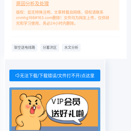
原因分析及处理
areas becausc of the fact that build the electric
wireproject. This text go back the 500kV
版权：如无特殊注明，文章转载自网络，侵权请联系
cnmhg168#163.com删除！文件均为网友上传，仅供研
Qianjiang- Xianning I, II transmit electric wire
究和学习使用，务必24小时内删除。
project to cross overthe east divide pieces of
the Honghu flood storage areas as the example,
the content and method analysed a-bout
架空送电线路
分蓄洪区
水文分析
relevant hydrology have made an
introduction.Key words the transmit electric
wire: the store floodwater areas: the
hydrological analysis method1问题的提出淹没和
无法下载/下载错误/文件打不开/点这里
调蓄的场所。由于人口的增长、蓄洪垦殖,逐渐开发
利用成为蓄滞洪区。蓄滞洪区在历《中华人民共和国
防洪法》第三十三条规定次防洪调度中对保障广大地
区的安全和国民经济“在洪泛区、蓄滞洪区内建设非
防洪建设项目,建设发挥了十分重要的作用。为了合
理和有效地应当就洪水对建设项目可能产生的影响和
建设运用蓄滞洪区,使区内居民的生活和经济活动适