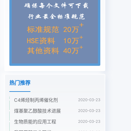
项目对防洪可能产生的影响作出评价”。应防洪要求,
并得到安全保障,各级人民政府应蓄滞洪区主要是指
河堤外洪水临时贮存的低对薔滞洪区的安全与建设进
行必要的指导与帮洼地区及湖泊等。其中多数历史上
就是江河洪水助,并制定分蓄洪区调度运用的有关程
序。《蓄著收稿日期:2005-09-16作者简介:刘德平
(1966-),男,湖北仙桃人,髙级工程师,主要从事工程水
文气象研究,曾发表论文10余篇,专著1本电力測设计
2005年12月猬期41分蓄洪区架空送电线路工程水文
分析方法岩土工程·勘滞洪区安全与建设指导纲要》
(国发[1988]74分蓄洪区。号批转)对此问题做出了明
热门推荐
确规定通航净空高度影响线路杆塔高度。分蓄洪在大
江大河的中下游地区,由于河流的安区运行时,要考虑
C4烯烃制丙烯催化剂
2020-03-23
抢险船只在高压线路下安全全泄量有限,因此在河流
两岸规划了相应的分通过。抢险船只的大小(吨位),以
煤基聚乙醇酸技术进展
2020-03-23
及抢险船只蓄洪区,如长江、汉江、淮河两岸的分蓄
生物质能的应用工程
2020-03-23
洪区。上配备的抢险工具(如竹竿)等的长短是确定随