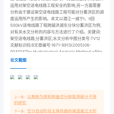
运用对架空送电线路工程安全的影响,另一方面需要
分析由于建设架空送电线路工程可能对分蓄洪区的调
度运用所产生的影响。本文以潜江一咸宁Ⅰ、Ⅱ回
500kV送电线路丁程跨越洪湖东分块分蓄洪区为例,
对有关水文分析的内容与方法进行了介绍。关键词:
架空送电线路;分蓄洪区;水文分析中图分类号:TV12
文献标识码:B文章编号:1671-9913(2005)06-
004104The Hydrological Analysis Method ofthe
aerial Transmission Line in the Store Floodwater
论文截图
AreasLIU De ping(Central southern Electric
Power Design Institute, Wuhan 430071,
China)Abstract: When the transmit electric wire
lie in the store floodwater areas, it is need to
analyse the safefluence of the electric wire
以焦粉为原料制备空分制氮用碳分子筛
上一条：
projects for using the store floodwater to divide
的研究
floodwater, on the another handit is need to
空分启动阶段主换热器热端温差过大的
analyses the influence to use the flood storage
下一条：