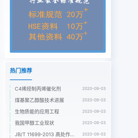
液体经预塔回流泵送回预塔作为回流,引出一部分回
流直接采出。从膨胀气冷却器出来的气体,即不凝气,
送转化工序作为燃料。预塔塔底的甲醇溶液由加压塔
进料泵送至加压精馏塔预蒸馏塔所需热量是由转化工
序的转化气提供加压塔再沸器从加压塔进料泵来的预
后甲醇进入加压塔,顶出来的甲醇气体,温度121℃,压
力约0.57Mpa经过冷凝器/再沸器将甲醇冷凝下
来,C0506同时也作为常压精馏塔的再沸器给该塔供
热。冷凝下来的甲醇进加压塔回流槽,加压塔回流槽
热门推荐
中的甲醇一部分经回流液冷却器冷却并由加压塔回流
泵打入加压图1加压塔技改流程示意图塔,另一部分甲
C4烯烃制丙烯催化剂
醇则经加压塔精甲醇冷却器冷却到2.4为稳定常压塔
2020-09-03
热源,在常压塔热源管线上增加40℃后作为产品送至
煤基聚乙醇酸技术进展
2020-09-03
精甲醇计量槽。加压塔所需热AB阀,增加一冷却器(如
生物质能的应用工程
2020-09-03
图2)量由造气工序的转化气经新加AB阀控制,通过加
2.5常压塔顶增加两台空气冷却器,以调整常压塔压塔
我国甲醇工业现状
2020-09-03
再沸器提供。塔底液体送至常压精馏塔作压力。2.6
JB/T 11699-2013 高处作业吊篮安装、拆卸、使用技术规程
2020-09-03
严格制定工艺指标。要求回收塔塔顶温度<力中国煤