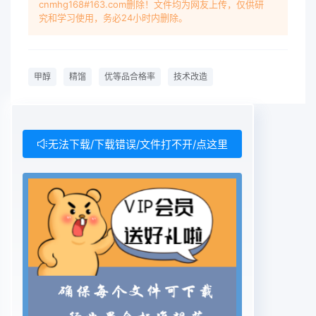
cnmhg168#163.com删除！文件均为网友上传，仅供研
高甲醇优等品合格率,更换或由合成工序闪蒸槽来的
究和学习使用，务必24小时内删除。
粗甲醇在正常情况下直新增主要设备有换热器2台,空
冷2台,调节阀3接进入本工序的粗甲醇预热器预热至
65℃后进入台预塔。当精馏工序短时间停车或负荷
甲醇
精馏
优等品合格率
技术改造
低于合成工序装置改造主要内容包括以下几个方面
时,粗甲醇则进入粗甲醇贮槽,贮槽中的粗甲醇通过2.1
将回收塔采出流程改至预塔进料管线,以减少粗甲醇
泵送至粗甲醇预热器。回炼杂质高的粗甲醇对常压塔
无法下载/下载错误/文件打不开/点这里
采出质量的影响。预塔顶出来的蒸汽温度为73.6℃,
压力为0.2.2从预塔回流线改出一采出线至储罐,生产
精甲0448MPa,先经过预塔冷凝器在68℃左右将其
中的醇合格品,可以解决回流槽杂质的积累,控制抽出
量大部分甲醇冷凝下来,冷凝下来的甲醇进入预塔回
为回流量的2%流槽,未冷凝的气体进入膨胀气冷却器,
由循环水冷2.3为稳定加压塔热源稳定加压塔汽相负
荷,检却至40℃,这时又有甲醇冷凝下来也进入预塔回
流修时在转化气管线加装AB阀槽。预塔回流槽内的