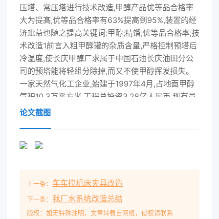
压塔、常压塔进行技术改造,甲醇产品优等品合格率
大为提髙,优等品合格率有63%提高到95%,装置的经
济蚍益也随之提高关键词:甲醇;精馏;优等品合格率;技
术改造1前言入粗甲醇罐的杂质含量,严格控制预塔后
冷温度,使长庆甲醇厂求属于中国石油长庆油田分公
司的预塔能将轻组分除掉,而又不使甲醇挥发损失。
一家天然气化工企业,始建于1997年4月,占地面甲醇
气积10.3万平方米,工程总投资3.28亿人民币,现有员
工289人,设计生产符合美国O-M-232J“AA级标准和
论文截图
GB338-92优等品标准的工业精甲醇。从实际运行情
况看,精甲醇优等品合格率仅为63%其余只能达到合
格品,这就严重影响了甲醇装置的常压塔荐沸器经济
效益。精馏系统技术改造利用2003年大检修完成施
工,同年开车一次成功。通过2004年、2005年两年
车车拉机床夹具改造
上一条：
的运行,精甲醇优等品合格率达到95%以上,装置回流
糟←运行平稳。图2常压塔技改流程示意图2主要改
我厂水系统改造总结
下一条：
造内容及方案3改造后工艺流程简述长庆甲醇厂为提
版权：如无特殊注明，文章转载自网络，侵权请联系