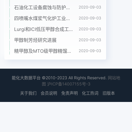
化工冷凝,冷凝下来的80c,回收塔回流槽浓度>8%方
石油化工设备腐蚀与防护参考书十本免费下载，绝版珍藏
2020-09-03
可果出,以减少进甲叫CNMHG到40℃后进常压收稿
四喷嘴水煤浆气化炉工业应用情况简介
2020-09-03
日期:2006-04-102006年第8期内蒙古石油化工97
Lurgi和ICI低压甲醇合成工艺比较
2020-09-03
论优化设计与工程建设项目投资控制王文凤,李磊,郑
杰(呼和浩特石化公司设计所)关键词:优化设计;项目
甲醇制芳烃研究进展
2020-09-03
投資;关键建设项目投资控制贯穿于项目建设的全过
精甲醇及MTO级甲醇精馏工艺技术进展
2020-09-03
程。有的控制。下面就如何通过优化设计来有效控制
投即项目决策阶段、项目设计阶段、项目实施阶段和
竣资,从以下两方面进行阐述。工阶段都关系到建设
项目的投资控制。统计资料显1优化设计对建设投资
能化大数据平台 ©2010-2023 All Rights Reserved.
网站地
的影响示,在项目决策阶段及设计阶段,影响建设项目
图
沪ICP备14007155号-3
造价工程设计是建设项目进行全面规划和具体描述的
关于我们
会员说明
免责声明
化工热词
旧版本
可能性为30%~75%而在实施阶段影响建设项实施意
图的过程,是工程建设的灵魂,是处理技术与目造价的
可能性仅为5%~25%。显而易见,控制工经济关系的
关键性环节,是确定与控制工程造价的程造价的关键
就在于项目实施之前的项目决策和设重点计阶段,项