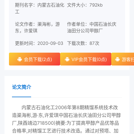
期刊名字：内蒙古石油化
文件大小：792kb
工
论文作者：渠海彬，游
作者单位：中国石油长庆
东，许爱琪
油田分公司甲醇厂
更新时间：2020-09-03
下载次数：
87次
会员下载(2点)
VIP会员下载(0点)
游客扫
论文简介
内蒙古石油化工2006年第8期精馏系统技术改
造渠海彬,游·东,许爱琪中国石油长庆油田分公司甲醇
厂,陕酉靖边718500)摘要:为丁提高甲醇产品优等品
合格率,对精馏工艺进行技术改造。通过对预塔、加