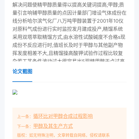
解决问题使精甲醇质量得以提高关键词提高;甲醇;质
量引言响辅甲醇质量的点因计量部门增设气体成份在
线分析哈尔滨气化厂八万吨甲醇装置于2001年10仪
对原料气成份进行实时监控发月建成投产,精馏系统
采用双塔萃取精馏方式,由水溶性试酸碱度不合格s现
成份不反应进行时,值班长及时于甲醇与其他副产物
挥发度相差不大,且精馏操高酸钾试验作过程比较复
杂若工艺条件波动过大很容易出5现精甲醇干点过高
情况造成产品质量事故为确7度(2C)gaml10员进行
论文截图
了为期三个月的不脱产岗位保精甲醇干点在控制指标
范围内,保证产出合格1操作技能及理论知识培训,的精
甲醇,力求以科学的方法、合理的措施有效蒸发残情
含1∞格考核后持证上岗。实施三的手段确保产品质
量。陷。系统全面停车检修逐层拆检精1精馏工艺流
循环比对甲醇合成过程影响
上一条：
程是调惰,对影响精甲醇质量的因素列表如上:馏塔板,
消除缺陷。实施四:塔温控制偏髙。根据塔板温度分
甲醇及其生产方式
下一条：
布情况调节再沸器蒸汽供给量,保持塔影响精甲醇产
版权：如无特殊注明，文章转载自网络，侵权请联系