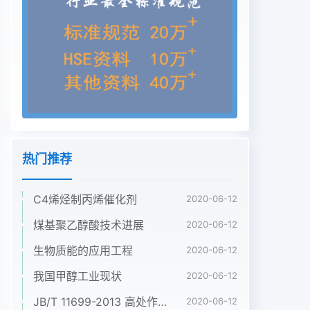
明显改善责任编辑宋义影响水质PH值测定的因素(玻
璃电极法)徐艳宏(哈尔滨气化厂水厂生化车间,黑龙江
哈尔滨154854)摘要:在对水质测定PH值时,有很多因
素影响其测定。分析了钠差、温度、标准溶液、仪器
的校正以及玻璃电极对水质PH的影响。关键词:钠差;
温度;标准溶液;仪器;玻璃电极PH值是水质是否合格
的重要指标之一,饮因为有大量的钠离子存在,产生误
差,使读数偏场测定,不能立即测定其PH值时应把样品
保持在用水地面水、工业废水都需严格的控制其PH
热门推荐
值,低通常称为钠差。消除钠差的方法有使用特制的
0~4℃,并在采样后6h之内测定。25玻璃电极的因此
C4烯烃制丙烯催化剂
PH值的准确测定具有十分重要的意义。低钠差电极
2020-06-12
或用PH值近似的标液对仪器进行校使用玻璃电极能
煤基聚乙醇酸技术进展
2020-06-12
否正确使用也将影响水质PH值1实验部分正。22温
生物质能的应用工程
2020-06-12
度。温度影响水质PH值的测定,控制措的测定,因此在
使用时应注意以下几点:玻璃电极11仪器及试剂。各
我国甲醇工业现状
2020-06-12
种型号的PH计工或离子施:使被测样品与校正仪器用
JB/T 11699-2013 高处作业吊篮安装、拆卸、使用技术规程
2020-06-12
的标准缓冲溶液温在使用前先放入蒸馏水中浸泡24