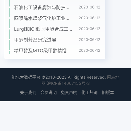
小时以上;测定活度计;玻璃电极;甘汞电极或银-氯化
石油化工设备腐蚀与防护参考书十本免费下载，绝版珍藏
2020-06-12
银电极;度误差在正负1℃之内。23标准溶液的配
四喷嘴水煤浆气化炉工业应用情况简介
2020-06-12
制。标PH值时,玻璃电极的球泡应全部浸入溶液中并
Lurgi和ICI低压甲醇合成工艺比较
2020-06-12
磁力搅拌器;试剂见下表:准溶液配制的准确度直接影
响PH值的测定的准使其稍高于甘汞电极的陶瓷芯端,
甲醇制芳烃研究进展
2020-06-12
以免搅拌时碰0T每100木液中所含试树的量口确度,
精甲醇及MTO级甲醇精馏工艺技术进展
2020-06-12
所以要求使用分析纯或优级纯。控制措坏;必须注意
玻璃电极的内电极与球泡之间甘汞施配制标准溶液所
使用的蒸馏水应符合下列电极的内电极与陶瓷芯之间
不得有气泡,以防断石酸氯钾(S℃泡和|3.56ea要求:
能化大数据平台 ©2010-2023 All Rights Reserved.
网站地
煮沸并冷却;电导率小于2×10cm;路;甘汞电极中的饱
图
沪ICP备14007155号-3
和氯化钾溶液的液面必须高其PH以67-73之间为
关于我们
会员说明
免责声明
化工热词
旧版本
宜。因此标准物质的出汞体在室温下应有少许氯化钾
晶体存在,以保酸二氢伸磷酸氢二钠称量及干燥要严
格按规程操作,否则所校正的证氯化钾溶液的饱和,但
须注意氯化钾品体不可数值会有偏差,极度影响其PH
值的测定,还过多,以防止堵塞与被测溶液的通路;玻璃