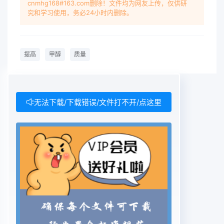
cnmhg168#163.com删除！文件均为网友上传，仅供研
品质量的主要因素是精甲醇温在正常控制范围内。及
究和学习使用，务必24小时内删除。
时调节回流量以调控塔干点高要解决精甲醇产品质量
问题,必须有效控盘液层有效制裁控蒸发量。通过控
制塔顶冷凝器制精甲醇的沸程降低精甲醇的于点。根
提高
甲醇
质量
据生产控循环水流量调控塔顶冷凝器负荷,有效控制
回流制过程调查及设备检查摸排认真进行原因分析,
液温度。实施五回流比过小合理控制回流比参确认六
条因索影响精馏甲醇干点,是造成精甲醇考数15实施
无法下载/下载错误/文件打不开/点这里
六副产物采出少。根据粗甲醇及精醇贮质量事故的具
体因素分别是原料气成份不稳;甲醇质量情况及时进
行低沸点及杂醇油采出量,培训效果不好;塔板缺陷;塔
温控制偏高。回流比保证塔内重组份不上移。过小;
副产物采出少。结束语4实施通过逐项排查逐项落实
从根本上解决了影根据找出的原因及制定的实施对
策:实施响精甲醇质量的问题使不合格品率大大降低,
精2影响精甲醇质量的原因经过一年的累计一:原料气
成份不稳。为了加强原料气成份监控,甲醇质量得到