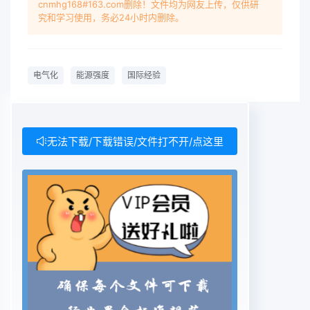
cnmhg168#163.com删除！文件均为网友上传，仅供研
源体系中的重要地位。进步等因素的集中反映。电气
究和学习使用，务必24小时内删除。
化是一次能源需求向电能转换的过程,其间伴随着替
代其他形式能源的电力需求不断增长2国际上电气化
水平的变化趋势的过程。通常,电气化水平可以用两
电气化
能源强度
国际经验
个指标表示:发达国家在经济发展过程中,始终把电力
工业是发电能源消费占一次能源消费的比重,它反映
电发展放在十分重要的位置。一般规律是,一个国家
力在能源系统中的地位;二是电能消费占终端能源的
无法下载/下载错误/文件打不开/点这里
电气化程度与其经济发展水平密切相关,经济发消费
的比重,用来度量各类用户的电力消费水平,达程度越
高,其电气化水平越高。说明电力对社会经济发展的
作用。衡量电气化水平2.1发电能源占一次能源消费
的比重的两个指标计算公式如下:总体上看,世界各国
为了提高能源利用效率电气化水平上=发电用能源消
费×100%(1)节约能源,不断增加发电用能源占一次能
源消费的比重。1980~2000年,发达国家发电能源占
一次能源电气化水平电力消费终端能源消费x100%