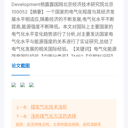
Development杨露露国网北京经济技术研究院北京
100052【摘要】一个国家的电气化程度与其经济发
展水平相适应,随着经济的不断发展,电气化水平不断
提高,能源强度不断降低。本文对国际上主要国家的
电气化水平变化趋势进行了分析,对主要发达国家电
气化水平与能源强度的关系进行了实证研究,总结了
电气化发展的相关国际经验。【关键词】电气化能源
强度国际经验【中图分类号】TM92【文献标识码】
A1电气化的内涵根据以上定义,电气化是反映能源消
论文截图
费与电力电能是由各类一次能源转换而成的优质二次
消费关系的一个重要指标。电气化水平的变化虽然能
源,它能方便地转换成动力、光、热等其他能源形在
公式上是由发电能源消费、一次能源消费或电力式。
另外,电力的使用十分方便,具有广泛的可控消费、终
煤炭气化技术浅析
上一条：
端能源消费所决定的,但实质上是经济发性。电能的
这些特性决定了它在国民经济中的广泛展、产业结
浅析煤气化方法的选择
下一条：
构、能源消费结构、电力消费结构、技术应用和在能
版权：如无特殊注明，文章转载自网络，侵权请联系