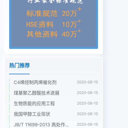
(2)消费总量的比重,从32%上升到40%以上;发展中国
家从20%上升到30%以上。主要国家发电能源占收
稿日期:2011-03-30次能源消费的比重变化情况见表
1:作者简介:杨露露(1969),女,国网北京经济技术研究
院高级工程师,主要从事电网规划相关研究。中国煤
化工CNMHG2电气化发展的国际经验分析VoL 14
No. 3表1部分国家发电能源占一次能源消费的比重单
位%超过60%。电力牵引相对于内燃牵引单位运量能
耗19601019801985199010951200低、功率特性
热门推荐
优、环保效果佳,因此世界各国都积极
276236322391449491477发展电力机车。实践证
C4烯烃制丙烯催化剂
明,电气化铁路不仅提高了日本
2020-06-15
2527.634338.540.8419432铁路运行水平和行驶速
煤基聚乙醇酸技术进展
2020-06-15
度,也增加了经济产出,提美国
生物质能的应用工程
2020-06-15
21.226232.534140.841544高了社会整体能效。英
国23431634235347346348表2部分国家电能消费
我国甲醇工业现状
2020-06-15
占终端能源消费比重单
JB/T 11699-2013 高处作业吊篮安装、拆卸、使用技术规程
2020-06-15
位:%2830.728833735.838,1中国