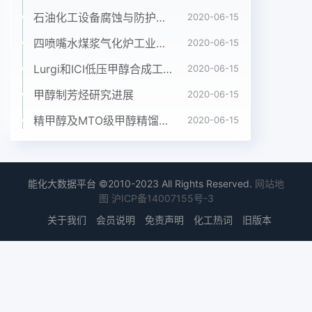
20621.324.7291340196019701980198519901995200
石油化工设备腐蚀与防护参考书十本免费下载，绝版珍藏
2020-06-15
在一次能源消费中,发电能源比重越大,表明世界
四喷嘴水煤浆气化炉工业应用情况简介
2020-06-15
1031251415.3164转换为优质二次能源电能)的一次
Lurgi和ICI低压甲醇合成工艺比较
2020-06-15
能源越多,说明平均179184电力在能源系统中发挥着
越重要的作用。由于不同法国
甲醇制芳烃研究进展
2020-06-15
873124153177187198208国家的能源资源储量和品
精甲醇及MTO级甲醇精馏工艺技术进展
2020-06-15
种不同,导致了发电用能德国
8.19.613.314715.816.1175175源结构有所不同。如
北欧国家水力资源丰富,以水本
13412.718920.721.22223.2235力发电为主,发电能
能化大数据平台 ©2010-2023 All Rights Reserved.
网站地
源占一次能源消费比重超过英国
图
沪ICP备14007155号-3
77118414915116216617617950%;美国煤、油、气
关于我们
会员说明
免责声明
化工热词
旧版本
资源较为丰富煤电、油电及气美国
821041321521318819598电都较为发达,其中90%
的煤炭消费用于发电,发巴西
1216.322.123323.123238电能源占一次能源消费比
重在40%左右;日本是能印度1213315418218720.2