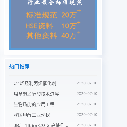
循环水泵,水泵及电机参数为:Q =s. 28/4.7 m/s,H
=24. 5/18.4 m,根据循环水系统的优化计算，每台机
组循环水系统采用-座N=1 800/1 140 kW,V=6 00。
两台循环水泵在夏季时都高速s 500 m2的冷却塔塔
内采用塑料填料,夏季冷却倍率为60倍、最运行 ,春
秋时一-台高速一一台低速,冬季时 一台高速运行,在
冬季极大循环水最为38 000 m'/h、凝汽器面积23
000 m2、循环水管道为端条件下,可 一台低速运
行。DN2 400和循环水回水沟3.0 mx3.0 m,凝汽器
热门推荐
年平均背压一机两变频泵方案中 ,每台机组配两台循
环水总水量50%的4.9 kPa。循环水泵,水泵及电机参
C4烯烃制丙烯催化剂
数为:Q= 5.28 m'/s,H=24.5 m,N=2循环水泵的配l方
2020-07-10
式及参数1 800 kW,V=6 000 V。两台循环水泵配一
煤基聚乙醇酸技术进展
2020-07-10
台变频器,采用一拖二国内电厂.所配套的大流量循环
生物质能的应用工程
2020-07-10
水泵一般有两种类型:卧式离的运行方式。心泵和立
式斜流泵,由于立式斜流泵的流量一功率曲线表现为
我国甲醇工业现状
2020-07-10
随3三种配置方式在性能 上的比较着流量的增加,功
JB/T 11699-2013 高处作业吊篮安装、拆卸、使用技术规程
2020-07-10