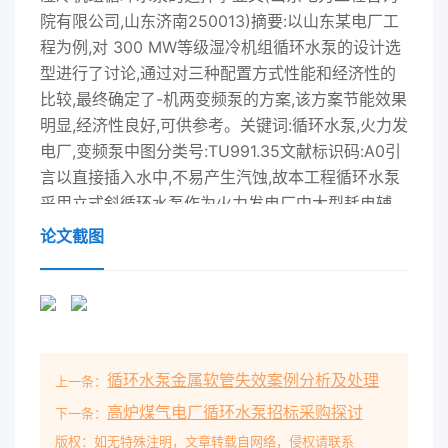
院有限公司,山东济南250013)摘要:以山东某电厂工
程为例,对 300 MW等级湿冷机组循环水泵的设计选
型进行了讨论,通过对三种配置方式性能和经济性的
比较,最终确定了-机两变频泵的方案,该方案节能效果
明显,经济性良好,可供参考。关键词:循环水泵,火力发
电厂,变频泵中图分类号:TU991.35文献标识码:A0引
言以直接插入水中,不易产生汽蚀,故本工程循环水泵
采用立式斜循环水泵作为火力发电厂中大型耗电辅
机,其设计选型直接流泵。参考有的电厂循环水系统
论文截图
采用扩大单元制时,因中间的联影响今后整个电厂能
否安全运行及是否具有良好的经济性,因此络阀门关
闭不严,导致机组出现无法检修的情况,为避免以上情
循环水泵的设计选型意义重大。本文结合最近完成的
某电厂的况发生后影响全厂的安全运行,循环水系统
循环水泵金属软管失效案例分析及处理
上一条：
采用单元制。初步设计,对300MW等级湿冷机组循环
水泵的设计选型进行了循环水泵配置考虑以下三种方
高炉煤气电厂循环水泵招标采购探讨
下一条：
案:1)每台汽轮机配三台定速循环水泵(一机三泵) ;2)
版权：如无特殊注明，文章转载自网络，侵权请联系