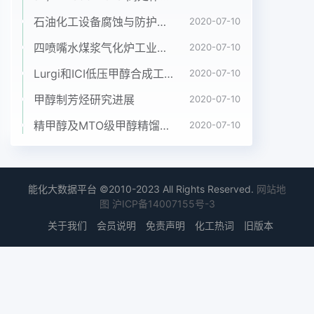
率下降,对防止电机过流有一-定好处, 且叶轮可由循
环水泵的性能曲线和比例定律得知,在较小范围内改
石油化工设备腐蚀与防护参考书十本免费下载，绝版珍藏
2020-07-10
变铺数量与规模,将地铁站内的火灾负荷控制在有效
四喷嘴水煤浆气化炉工业应用情况简介
2020-07-10
范围之内。[2] [英]E.C.巴舍,A.C.帕尼尔.防火设计中
Lurgi和ICI低压甲醇合成工艺比较
2020-07-10
的烟控[M].王总之，地铁已成为我们生活中必不可少
的-项重要交通 工具,磊,译.北京:中国建筑工业出版
甲醇制芳烃研究进展
2020-07-10
社,1990.各行各业各个部广]须各负其责,齐心协力,多
精甲醇及MTO级甲醇精馏工艺技术进展
2020-07-10
管齐下,共同做好地铁[3] 崔泽艳. 城市地铁火灾的特
点及防护措施[J].中国公共安的消防安全工作,为我们
的平安出行创造一个良好的环境。全(学术版)
,2007(9) :28-29. .参考文献:4] 钟委,霍然,王浩波.地
能化大数据平台 ©2010-2023 All Rights Reserved.
网站地
铁火灾场景设计的初步研究.[1] CB 50157-2003 ,地
图
沪ICP备14007155号-3
铁设计规范[S].[J].安全与环境学报,2006 ,6(3) :62-
关于我们
会员说明
免责声明
化工热词
旧版本
64.The application necessity of smoke
preventionand smoke evacuation and
emergency ventilation in subwayZHAO Yu-ping(
Shaanxi Xi' an Fire Detachment, Xi' an 710065 ,
China)Abstract: Based on the characteristics of