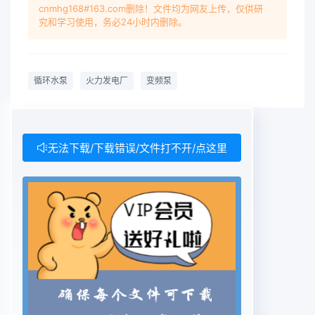
cnmhg168#163.com删除！文件均为网友上传，仅供研
每台汽轮机配两台双速循环水泵(一机两双速泵) ;3)
究和学习使用，务必24小时内删除。
每台汽轮机配两台变频调速循环水泵(一机两变频1工
程简介家)。本工程位于山东省南部,新建两台350
MW机组。锅炉为东一机三泵方案中,每台机组配三
循环水泵
火力发电厂
变频泵
台循环水总流量35%的循环方锅炉厂的超临界参数
变压运行直流炉,单炉膛、一次再热的全水泵,水泵及
电机参数为:Q=3.7 m'/s,H=24.5 m,N=1 140 kW,悬
吊结构II型锅炉,最大连续蒸发量为1 140 Vh,额定蒸汽
无法下载/下载错误/文件打不开/点这里
出口V=6 000 V。在此方案中,根据季节的不同,通过
调节水泵运行的压力25.4 MPa。汽轮机为东方汽轮
机有限公司的超临界、-次中台数,来满足运行需要。
水泵开启台数-般为夏季三台,春秋冬间再热、单轴、
两缸两排汽、抽汽凝汽式汽机, THA工况背压为两台,
在冬季极端条件下,可开启一台。4.9 kPa,TRL工况背
压为11.8 kPa。发电机为东方电机有限公司-机两双
速泵方案中,每台机组配两台循环水总水量50%的的
350 MW水氢氢汽轮发电机,额定功率为350 MW。