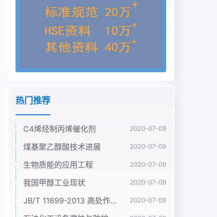
由微生物构成的膜。污水与之接触后，其中的溶解性
有机污染物被生物膜吸附，进而被氧化分解，转化为
H2O、CO2、NH3 和微生物细胞质，污水得以净
化。生物膜法通常无需曝气,微生物所需氧气直接来
自大气就是把微生物附着在作为介质的惰性滤料表面
上，让微生物生长成为一层膜状，形成生物污泥，当
有污水和膜接触时, .微生物就能够把污水中溶解的有
机物“吃下去”,是有机物氧化分解的一大类技术。目
热门推荐
前，生物膜法技术的高负荷生物滤池、固体接触法和
生物曝气滤池法等生物膜法技术都取得了重大突破并
C4烯烃制丙烯催化剂
已经正式在实际生产中使用。2.1高负荷生物滤池、
2020-07-09
固体接触，这种污水处理方法是被美国作为城市污水
煤基聚乙醇酸技术进展
2020-07-09
处理的标准技术，在我国，这项技术是由国家市政工
生物质能的应用工程
2020-07-09
程西北设计研究院与兰州铁道学院联合开发，在通过
试验室、中间试验和工程生产试验等各个环节的全流
我国甲醇工业现状
2020-07-09
程试验获取了全部的设计参数。目前根据所得出的设
JB/T 11699-2013 高处作业吊篮安装、拆卸、使用技术规程
2020-07-09
计参数建设的两宓污水量为10x 10/m?/d的规模处理