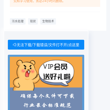
究和学习使用，务必24小时内删除。
染，可用水资源缺乏。要解决我国水资源匮乏现状，
就要从根本做起，在对污水处理上做文章，使污水净
化，重新利用，.这样也有效控制了我国的河流污染
污水处理
现状
生物技术
情况，没有工业废水的排入，也保护了河流水体。我
国目前所被使用的污水处理方法大致分为物理处理办
法、化学处理办法、生物处理办法这三大类。其中物
理处理方法最经常被使用的是吹脱法、膜分离技术
无法下载/下载错误/文件打不开/点这里
等，化学处理方法最常用的的是化学氧化法、电化学
法等，但是，现阶段这些处理污水的方法都普遍存在
着净化成本高、净化效果不彻底、极易造成二次污
染.等多种问题。而近些年，随着生物技术的发展，
在净水方面也引入了生物技术。生物技术和与物理、
化学等处理方法最大的不同就是利用微生物能自身的
新陈代谢作用，来对污水中丰富的有机物进行分解，
吃掉污染，留下净水。而它发展的最大的优势就是成
本低廉但是效率极高。2生物膜法技术.生物膜法技术
是微生物附着在作为介质的滤料表面,生长成为--层