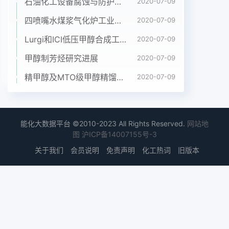
厂已经投入生产中使用。中国煤化工MHCNMH
石油化工设备腐蚀与防护参考书十本免费下载，绝版珍藏
2020-07-09
G2.2生物滤池则属于用卵石或塑料填料的深式、塔
四喷嘴水煤浆气化炉工业应用情况简介
2020-07-09
式滤池，它通过卵石或者填料将回流污泥拦截住，然
Lurgi和ICI低压甲醇合成工艺比较
2020-07-09
后他们和生物滤池充分混合并曝气，发生生物絮凝、
生物吸附两种生物反应,这两种反应不仅能够去除废
甲醇制芳烃研究进展
2020-07-09
水中的有机物和细小颗粒状物质,还可以把一些由于
精甲醇及MTO级甲醇精馏工艺技术进展
2020-07-09
凝聚能力较差而在混合时被废水分开的生物膜凝聚在
一起。然而其最明显的优势是耗时短，目前国内技术
研究显示使用污水处理技术只需要在池中45分钟。
2.3优势生物滤池、固体接触池和絮凝沉淀池在进行
能化大数据平台 ©2010-2023 All Rights Reserved.
网站地
污水处理过程中均是高负荷状态，污水在池中的停留
图
沪ICP备14007155号-3
时间短，所以污水处理成本低，消耗能源少。据相关
关于我们
会员说明
免责声明
化工热词
旧版本
资料中对实际生产中的数据分析了解到:运用生物膜
法技术来处理污水时，整个工程总投资相比较于传统
的活性污泥法的总投资降低20%，而且污泥量大大
减少，节约了处理污泥的人力和财力。生物膜法还具
有抵抗较大的污水冲击力、整个净化过程稳定、操作
流程简单等特点。在目前我国城市人口数目越来越