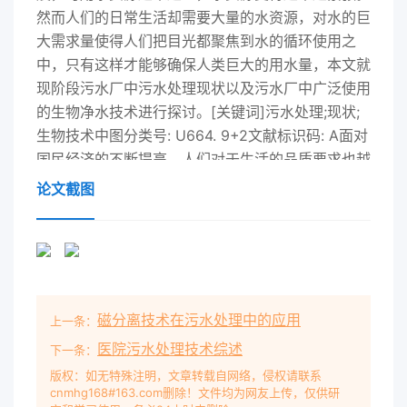
然而人们的日常生活却需要大量的水资源，对水的巨
大需求量使得人们把目光都聚焦到水的循环使用之
中，只有这样才能够确保人类巨大的用水量，本文就
现阶段污水厂中污水处理现状以及污水厂中广泛使用
的生物净水技术进行探讨。[关键词]污水处理;现状;
生物技术中图分类号: U664. 9+2文献标识码: A面对
国民经济的不断提高，人们对于生活的品质要求也越
来越高。要提高国民的生活水平，首先就需要保障群
论文截图
众的基本生活设施,其中水就是其中之一-。而我国近
年来，随着大量的农民工进城，且城市原本人口的增
加，使得城市中的水资源需求量不断升高，而城市中
的污水处理设施有限，如果不能及时的进行污水处
理，将会给群众的日常生活造成极大的影响。广大群
磁分离技术在污水处理中的应用
上一条：
众正常的日常生活得不到保障，城市自身的环境也会
由于污水而受到严重影响。1污水处理现状我国作为
医院污水处理技术综述
下一条：
水资源大国，却仍然面临着水资源短缺的危机，其主
版权：如无特殊注明，文章转载自网络，侵权请联系
cnmhg168#163.com删除！文件均为网友上传，仅供研
要原因就是由于大量的工业用水导致我国水资源污