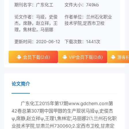
期刊名字：广东化工
文件大小：749kb
论文作者：马娅，史俊
作者单位：兰州石化职业
杰，席静，赵立祥，王
技术学院,定西市卫校
理，焦林宏，马丽娜
更新时间：2020-06-12
下载次数：
1441次
会员下载(2点)
VIP会员下载(0点)
游客扫
论文简介
广东化工2015年第17期www.gdchem.com第
42卷总第307期中国甲醇的生产现状马娅ψ,史俊杰
ψ,席静,赵立祥ψ,王理1,焦林宏’,马丽娜2(1.兰州石化职
业技术学院,甘肃兰州730060;2.定西市卫校,甘肃定