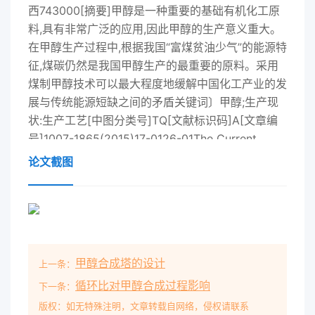
西743000[摘要]甲醇是一种重要的基础有机化工原
料,具有非常广泛的应用,因此甲醇的生产意义重大。
在甲醇生产过程中,根据我国“富煤贫油少气”的能源特
征,煤碳仍然是我国甲醇生产的最重要的原料。采用
煤制甲醇技术可以最大程度地缓解中国化工产业的发
展与传统能源短缺之间的矛盾关键词〕甲醇;生产现
状:生产工艺[中图分类号]TQ[文献标识码]A[文章编
号]1007-1865(2015)17-0126-01The Current
Situation of methanol production in ChinaMa Ya,
论文截图
Shi Junjie, Xi Jing, Zhao Lixiang, Wang Li, Jiao
Linhong, Ma lina(1. Lanzhou Petrochemical
College of Vocational Technology, Lanzhou
730060; 2. Health School of Dingxi City, Dingxi
743000, China)Abstract: Methanol is an
甲醇合成塔的设计
上一条：
important basicchemical raw materials, it has a
very wide application, so it has a great
循环比对甲醇合成过程影响
下一条：
significance for the production ofof methanol in
版权：如无特殊注明，文章转载自网络，侵权请联系