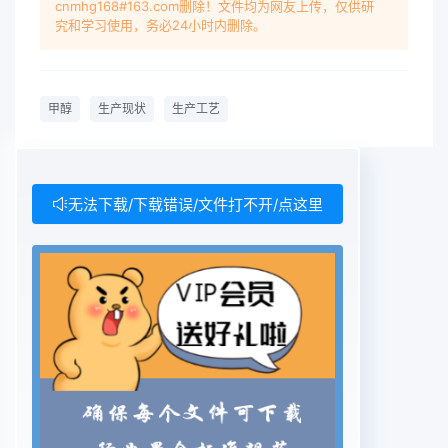
cnmhg168#163.com删除！文件均为网友上传，仅供研
China, The contradiction betweein me de, ng to
究和学习使用，务必24小时内删除。
the characteristics of China's the energy, coal is
still the most important raw material for the
productionmethanol In the process of methanol
甲醇
生产现状
生产工艺
production,relopment of China s chemical
industry and the shortage of traditional energy
can be alleviated by the coal tomethanol
production technologKeywords: methanol: the
无法下载/下载错误/文件打不开/点这里
current situation of production: the production
engineering甲醇系结构最为简单的饱和一元醇,因在
干馏木材中首次发又称焦炉气,是炼焦过程中得到的
副产物,其主要成分为氢气(55见,故又称“木醇”或“木
精”。是工业生产中重要的基础有%60%和甲烷
(23%27%)。传统的利用方式就是作为城市居民化工
原料。尤其是近年来在发达国家,甲醇以清洁燃料的
身份登的生活用气,但很大一部分燃烧后排入大气,不
仅浪费了资源上了环境保护的殿堂,使其身价倍增。