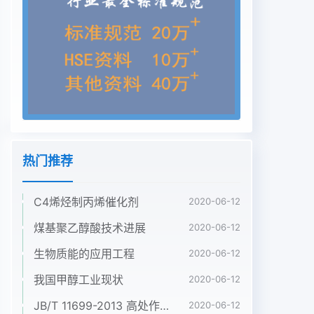
在发达国家甲醇的产量仅而且污染了环境。焦炉煤气
由于富氢是生产甲醇的优质原料次于乙烯、丙烯、
苯,居第四位。甲醇的用途非常广泛,用于制用焦炉煤
气制甲醇具有投资低、建设周期短、生产成本低等优
点造甲醛、二甲醚、醋酸、甲基叔丁基醚(MTBE)、
二甲基甲酰胺因此成为焦炭企业进行焦炉煤气利用、
发展下游产品的重要方式DMF)、甲醇汽油、合成橡
胶等一系列化工产品但受到中国钢铁行业的影响,焦
炭需求不旺,造成焦炉纷纷降低1我国甲醇生产情况负
热门推荐
荷,这就对焦炉煤气制甲醇装置的开车率造成重大影
响我国甲醇工业始于20世纪50年代,随着国内经济的
C4烯烃制丙烯催化剂
发展以及23煤制甲醇甲醇下游产品需求的拉动,甲醇
2020-06-12
行业发展迅猛从200到102之的煤制甲醇,近年来得到
煤基聚乙醇酸技术进展
2020-06-12
了快速发展,另外,由于煤炭价格年甲醇产量大幅增
生物质能的应用工程
2020-06-12
长,2012年产量达到2640万t。2013年产量约的大幅
度下滑,提升了煤制甲醇工艺的竞争力。尽管中国的
我国甲醇工业现状
2020-06-12
煤制2878万t,已经成为世界第一大甲醇生产国。
JB/T 11699-2013 高处作业吊篮安装、拆卸、使用技术规程
2020-06-12
2014年中国甲醇产量依然维持增加态势,据统计局数