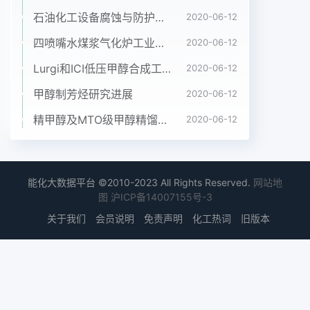
据显示,2014年1-12月份我国精甲醇项目发展非常迅
石油化工设备腐蚀与防护参考书十本免费下载，绝版珍藏
2020-06-12
速,但这因为项目投资巨大及对水资醇产量在3741万
四喷嘴水煤浆气化炉工业应用情况简介
2020-06-12
吨:若以每月产量累加计算,2014年我国甲醇产在建的
Lurgi和ICI低压甲醇合成工艺比较
2020-06-12
新型煤化工项目约有30个,有些项目引进的时候只重
视煤炭转化比例,而没有考证是否通过了国家相关部
甲醇制芳烃研究进展
2020-06-12
门的验证,因此2014年中国甲醇生产企业330家,较去
精甲醇及MTO级甲醇精馏工艺技术进展
2020-06-12
年新增18家,新增出现了项目建成以后不能正常生产;
还有些项目没有考虑产品竞产能超900万吨,总产能
超过6400万吨,产能增长率1607%上市场开发的滞
后,目前为止甲醇装置开保持稳定相比已出现小幅增
能化大数据平台 ©2010-2023 All Rights Reserved.
网站地
加,且已逐渐形成远兴能源、久泰、兖矿中题,我们国
图
沪ICP备14007155号-3
家必须采取适当方式提高煤制甲醇的市场竞争力。如
关于我们
会员说明
免责声明
化工热词
旧版本
海化学等百万吨级以上规模企业,而从烯烃配套百万
吨以上甲醇建立煤制甲醇的示范项目,加大技术研究;
制定严格的项目申报装置来看,神华大唐、宁煤、宝
丰、延长等企业甲醇年产能均体制,避免项目建设的
盲目性;加强政府的引导力度等方法2014年我国甲醇