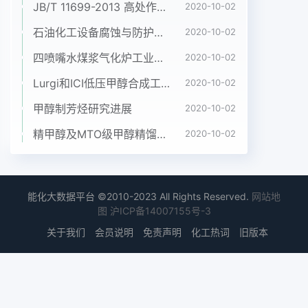
JB/T 11699-2013 高处作业吊篮安装、拆卸、使用技术规程
2020-10-02
石油化工设备腐蚀与防护参考书十本免费下载，绝版珍藏
2020-10-02
四喷嘴水煤浆气化炉工业应用情况简介
2020-10-02
Lurgi和ICI低压甲醇合成工艺比较
2020-10-02
甲醇制芳烃研究进展
2020-10-02
精甲醇及MTO级甲醇精馏工艺技术进展
2020-10-02
能化大数据平台 ©2010-2023 All Rights Reserved.
网站地
图
沪ICP备14007155号-3
关于我们
会员说明
免责声明
化工热词
旧版本