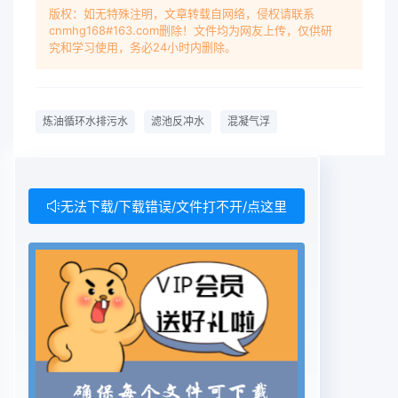
严重影响2-4;敞开式循环水系统由于冷却塔冷却时循
版权：如无特殊注明，文章转载自网络，侵权请联系
cnmhg168#163.com删除！文件均为网友上传，仅供研
环水暴露在空气中,空气中颗粒杂志会大量进入循环
究和学习使用，务必24小时内删除。
水循环水质变差,引起细菌、藻类繁殖,再加上循环水
系统油类泄漏,循环水系统因此需要定期排出高浓度
污水,或者使用旁流过滤技术(以下简称旁滤)净化一部
炼油循环水排污水
滤池反冲水
混凝气浮
分循环水。旁流过滤器过滤负荷会随水质变差而增
大,因此其反冲频繁、滤料更换频繁。反冲排污水瞬
时水量大、浊度高、含油高,经过简单沉淀难以回用,
也难以达标排放因此选择一种有效的处理方法处理并
无法下载/下载错误/文件打不开/点这里
回用这部分废水很有必要。1概述1.1循环水排污水水
质甘肃某炼油厂几套循环水系统旁流过滤器反冲洗间
断排水,瞬间排水量很大,排放频繁,排水量大。旁滤器
反冲水主要水质指标和和内部回用标准如表1。砂滤
器反冲排水悬浮物、浊度、油含量COD藻类、离子
浓度等都不满足回用要求,现立项要求将反冲水回用
于循环冷却水系统。悬浮物、石油类首先要去除,其
次要保证硬度、其他离子浓度达标,以满足循环水系