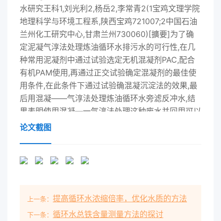
水研究王科1,刘光利2,杨岳2,李常青2(1宝鸡文理学院
地理科学与环境工程系,陕西宝鸡721007;2中国石油
兰州化工研究中心,甘肃兰州730060)[擴要]为了确
定泥凝气淳法处理炼油循环水排污水的可行性,在几
种常用泥凝剂中通过试验选定无机混凝剂PAC,配合
有机PAM使用,再通过正交试验确定混凝剂的最佳使
用条件,在此条件下通过试验确混凝沉淀法的效果,最
后用混凝——气淳法处理炼油循环水旁滤反冲水,结
果表明使用混凝—一气淳法处理这种废水并回用可以
满足要求且有明显优势。[关键词]炼油循环水排污水;
论文截图
滤池反冲水;混凝气浮中图分类号]X742[文献标识
码]A[文章编号]1008-4657(2008)12-0005-05我国
工业用水占城市用水量的80%以上,在石化、电力、
冶金等系统循环冷却水的用量达工厂总用水量的
80%以上(。石化行业在全国工业用水量中所占比重
提高循环水浓缩倍率，优化水质的方法
上一条：
最大炼油循环水水资源消耗大,浪费大,节水能力跟国
外差距很大;循环水系统腐蚀等问题对正常生产造成
循环水总铁含量测量方法的探讨
下一条：