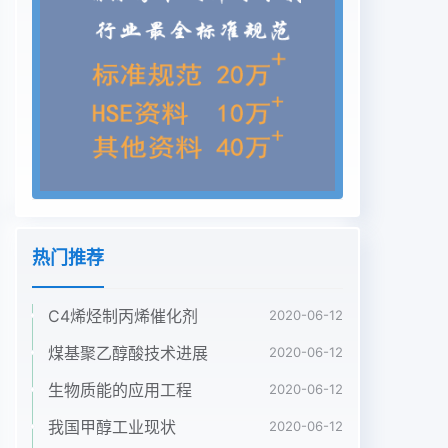
统严格的防腐、防结垢、防止藻类滋生等要求。表1
旁滤反冲水主要水质指标和回用标准项目浊度cOD
石油类总硬度总碱度硫酸根总容固总铁FTU)(my/)
(mg/L)(mg/L)(mg/L)(mg/L) (mg/L)(mg/L)原水
8.2313612022.76354240.3102.6782.30.18回用标
准
68~85≤5.0≤30≤5.0≤150≤300≤300≤800≤0.21.2
排污水处理工艺选择[收稿日期]2008中国煤化工作
者简介]王科(8-,男,陕西乾县人,宝鸡文理学院讲
CNMH理及水回用。Email:kewang02@163.como
热门推荐
含油浊废水处理的工艺主要有化学混凝—沉淀、气
浮、电化学法、化学氧化、生化法、膜分离法等王毅
C4烯烃制丙烯催化剂
力等指出国外应用加压溶气气浮工艺处理滤池反冲洗
2020-06-12
废水取得了良好的效果。也有研究(指出,使用混凝—
煤基聚乙醇酸技术进展
2020-06-12
沉淀为主的工艺处理砂滤反冲水回用于循环水系统也
生物质能的应用工程
2020-06-12
取得了良好效果。马军等比较混凝一沉淀和混凝—溶
气气浮处理低浊水的效果,指出混凝——溶气气浮要
我国甲醇工业现状
2020-06-12
比混凝——沉淀经济效果好。吕玉娟研究表明溶气气