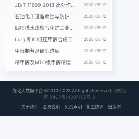
JB/T 11699-2013 高处作业吊篮安装、拆卸、使用技术规程
2020-06-12
浮法适合于处理流量不大颗粒物细小的废水9-。也
有研究指出,混凝—气浮的浊度去除效果优于混凝—
石油化工设备腐蚀与防护参考书十本免费下载，绝版珍藏
2020-06-12
沉淀法效果稳定,投药量少。这些方法用于深度除油
四喷嘴水煤浆气化炉工业应用情况简介
2020-06-12
特别是要求处理后回用油类含量小于5mg/L的情
Lurgi和ICI低压甲醇合成工艺比较
2020-06-12
况。本项目的废水处理后需回用,各项指标都有严格
的要求。首先使用混凝——沉淀法处理,在选定混凝
甲醇制芳烃研究进展
2020-06-12
剂后通过正交试验确定最佳混凝条件,确定混凝——
精甲醇及MTO级甲醇精馏工艺技术进展
2020-06-12
沉淀法能否达到要求;最后使用混凝——溶气气浮工
艺处理该废水,确定处理后水质能否达到回用标准。
混凝—气浮试验装置如图1,其中的加药反应池、气浮
池均为有机玻璃池体,混凝采用机械搅拌;溶气系统包
能化大数据平台 ©2010-2023 All Rights Reserved.
网站地
括不锈钢溶气罐、溶气释放器和空压机,其他设备包
图
沪ICP备14007155号-3
括混凝搅拌器、哈那牌浊度仪、cOD测定全套装
关于我们
会员说明
免责声明
化工热词
旧版本
置、吉林北光牌红外测油仪、旋转腐蚀挂片实验仪器
等。训量泵原水→泥渣PAM多孔集水管出水空压机
计量反气浮池减压阀贮水槽图1混凝一溶气气浮示意
图2试验结果21混凝剂选择常用的混凝剂处理该废水