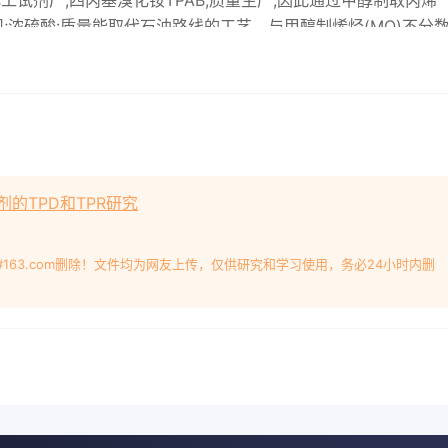
试剂厂;四丙基溴化铵TPAB,质量生产,因此通过甲醇制取丙烯
司;浓硫酸:质量能取代石油路线的工艺。与甲醇制烯烃(MO)不分
MTP工艺以丙烯为目的产物,因此要求具科龙化工试剂厂。有高的丙
制备鲁奇公司从20世纪90年代开始研究MTP工采用动态水热合成
公司合作开发成功了工艺硅溶胶、硫酸铝 TPABr和蒸馏水按照一定
O)为150:1:8所需的改性ZSM5催化剂。但由于目前的MTP工艺存在丙烯单
和硫酸控制混合溶液的pHMTP催化剂和工艺进行改进。研究发现,采
醇分压或增加水醇比可增加丙烯选择性但上述措然后导入不锈钢搅
的TPD和TPR研究
森等研究发现,化。晶化产物经水洗、抽滤和干燥后于550℃煅烧
到ZSM-5分子筛原粉。分子筛原粉经过lmol择性和PE比有显著
次2h),再次于作的基础上,通过优化分子筛的合成条件,制备550
#163.com删除！文件均为网友上传，仅供研究和学习使用，务必24小时内删
结构的HzSM5分子筛;并将其用180℃、120℃分别搅拌晶化
粒尺寸和表面HZSM5分子筛,分别标记为Z1和Z2。结构对甲醇
续流动固定床不锈钢反应器中国煤化x。催化剂装填量3g,颗粒
工程师,CNMHG中水质量分数为70%,甲醇从重是+,。进料首先通过预电话
.cne天然气化工2012年第37卷反应器(280℃)部分转化为二甲醚然后通
仪分析色谱柱为 PLOT-Q毛细柱,TCD检测器)。物料平衡按碳平
t pro衍射仪上进行。衍射条a: sample ZI件为CuKa辐射源