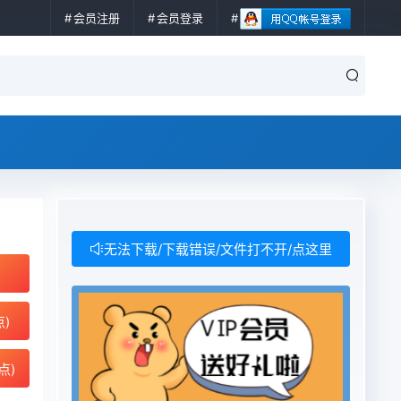
会员注册
会员登录
无法下载/下载错误/文件打不开/点这里
点)
点)