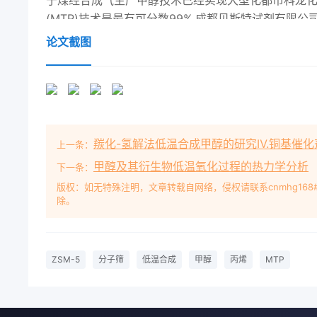
于煤经合成气生产甲醇技术已经实现大型化都市科龙化工
(MTP)技术是最有可分数99%,成都贝斯特试剂有限公
98%,成都市科龙化工试剂厂;浓盐酸,成都市同的是,
论文截图
选择性和高的丙烯乙烯质量比(PE12HzSM-5分子筛
ZSM5分子筛。将计量好的艺并与德国 Sud chem
混合,其中m(SiOn(Al2Oyna( TPABr)im(H2
择性和PE低的原因,需要对19003800通过NaOH
甲值在9-12之内。将上述混合溶液在室温搅拌均匀,
羰化-氢解法低温合成甲醇的研究Ⅳ.铜基催化剂
上一条：
中,在设定温度下搅拌晶施会增加MTP生产能耗。毛东
HZSM5分子筛的晶粒尺寸和表面孔结构对丙烯选6h,得
甲醇及其衍生物低温氧化过程的热力学分析
下一条：
响。为此,本文在前期工的HCl溶液于90℃交换3次(每
版权：如无特殊注明，文章转载自网络，侵权请联系cnmhg168
除。
烧6h后得到HZSM5分子筛。本文分别经了具有特殊表面
24h48h合成了两种于甲醇制丙烯反应,考察了分子筛晶
烯反应活性的影响。13活性评价在实验室自行搭建的连
日期:2011-08-04;作者简介:韩伟(1982-),男,
ZSM-5
分子筛
低温合成
甲醇
丙烯
MTP
02885963415,电邮harahan@Pyahoo.com
反应器(440℃)转化,反应产物经安捷伦6820气相色谱
算,具体方法见文献(l14物相和结构表征XRD测试在 X Per