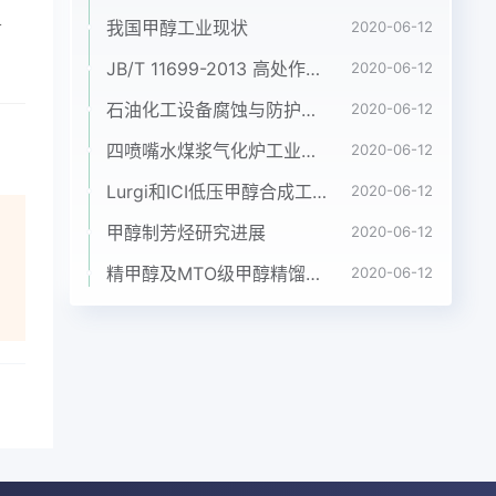
我国甲醇工业现状
数
2020-06-12
烯
JB/T 11699-2013 高处作业吊篮安装、拆卸、使用技术规程
2020-06-12
石油化工设备腐蚀与防护参考书十本免费下载，绝版珍藏
2020-06-12
顺序
程选
四喷嘴水煤浆气化炉工业应用情况简介
2020-06-12
取低
Lurgi和ICI低压甲醇合成工艺比较
2020-06-12
拌釜
甲醇制芳烃研究进展
2020-06-12
的影
精甲醇及MTO级甲醇精馏工艺技术进展
2020-06-12
℃煅
制丙
收稿
过主
衡计