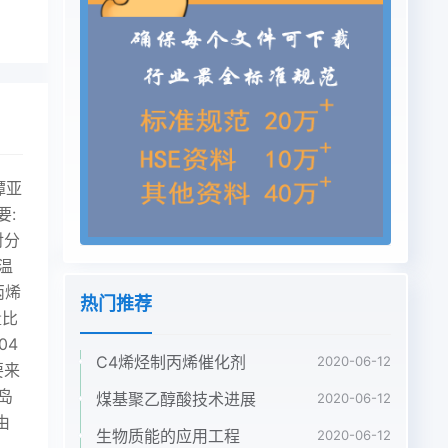
谭亚
要:
对分
温
丙烯
热门推荐
量比
04
C4烯烃制丙烯催化剂
2020-06-12
要来
岛
煤基聚乙醇酸技术进展
2020-06-12
由
生物质能的应用工程
2020-06-12