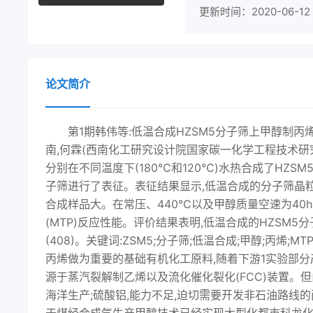
更新时间：2020-06-12
论文简介
第1期韩伟等:低温合成HZSM5分子筛上甲醇制丙
南,何霖(西南化工研究设计院国家碳一化学工程技术研究
分别在不同温度下(180℃和120℃)水热合成了HZS
子筛进行了表征。表征结果显示,低温合成的分子筛晶
合成样品大。在常压、440℃以及甲醇质量空速为40h
(MTP)反应性能。评价结果表明,低温合成的HZSM5
(408)。关键词:ZSM5;分子筛;低温合成;甲醇;丙烯;MTP
丙烯做为重要的基础有机化工原料,随着下游1实验部分产
源于蒸汽裂解制乙烯以及流化催化裂化(FCC)装置。但由
海洋生产;硫酸铝,能力不足,迫切需要开发非石油路线的