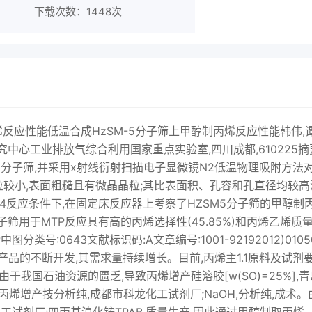
下载次数：
1448次
烯反应性能低温合成HzSM-5分子筛上甲醇制丙烯反应性能韩伟,
中心工业排放气综合利用国家重点实验室,四川成都,610225摘
M5分子筛,并采用x射线衍射扫描电子显微镜N2低温物理吸附方法
粒较小,表面粗糙且有微晶晶粒;其比表面积、孔容和孔直径均较高
4反应条件下,在固定床反应器上考察了HZSM5分子筛的甲醇制
分子筛用于MTP反应具有高的丙烯选择性(45.85%)和丙烯乙烯质
中图分类号:0643文献标识码:A文章编号:1001-92192012)0105
品的不断开发,其需求量持续增长。目前,丙烯主1.1原料及试剂
于我国石油资源的匮乏,导致丙烯增产硅溶胶[w(SO)=25%],青
丙烯增产技分析纯,成都市科龙化工试剂厂;NaOH,分析纯,成术。