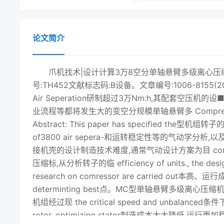
论文简介
爪机找术|设计计算3万8空分单轴悬臂多级离心
号:TH452文献标志码:B设备。文章编号:1006-8155(20
Air Seperation研制超过3万Nm:h,其配套空压机的设■摘要:
业流程等都将发生大的变空分规模单轴悬臂多 Compr
Abstract: This paper has specified th
of3800 air sepera-和运转稳定性等的气动学分析,以及大整机
接机壳的设计制造技术难度,通常气动设计方案为目 compress
压缩标,从分析转子的临 efficiency of units.,
research on comressor are carried out
determinting best点。MC型单轴悬臂多级
机组经过现 the critical speed and unbalanc
rotor, optimizing stator制造成本大大降低,运行更加稳