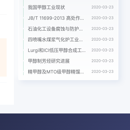
空
我国甲醇工业现状
2020-03-23
模的
JB/T 11699-2013 高处作业吊篮安装、拆卸、使用技术规程
2020-03-23
合同
石油化工设备腐蚀与防护参考书十本免费下载，绝版珍藏
2020-03-23
置
四喷嘴水煤浆气化炉工业应用情况简介
2020-03-23
。作
计
Lurgi和ICI低压甲醇合成工艺比较
2020-03-23
级半
甲醇制芳烃研究进展
2020-03-23
进
精甲醇及MTO级甲醇精馏工艺技术进展
2020-03-23
结构
叶
力
头侧
,压
臂多
锁紧