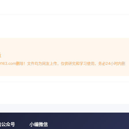
cessful test on site at the first列机型在中等规模的
5以time for the unit it has create计上空分规
术发展的关键。Key words: air seperation;
ructure desig1项目概述0引言根据某化肥厂一期30万ta煤制甲醇项目的供货
团有限公司承担了3万8空分规模的提高,冶金、煤化工、化肥等装
应的空分装置规模也越依据与用户签订的技术协议中规定来越大
数,进备,3-5万Nm/h空分规模的多级离心行压缩机的气动性能
稿日期:201-05-11沈阳市110869表1设计性能参数表段1
析
却器,再进入第二段继续压缩,经过第二段2介质空气平均分子量
#163.com删除！文件均为网友上传，仅供研究和学习使用，务必24小时内删
续压进口流量Q+/(Nmh)缩,使气体出口温度<100℃进入用户管网
计出口压力pMPa(A)06170617相对湿度ψ%515121MCO转子的
+增压机(3BCI457),见图1MCOl404压缩机的转子包括主轴、
40NCrM7,具有较强的刚度和强度。为保证精度和防止松动推
密封槽都整体加工在主轴上,半开叶轮把合于轴端,闭式叶轮从轴
却悉却器图1机组布置示意图机组布置在户外,有棚。机组双层布置
安装在一楼基础上。MCOl404空压机,为水平式剖分,单轴悬
;3平衡盘;4隔套轮,见图2。3BCI457为增压机锻造筒型壳体,5
信公众号
小编微信