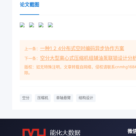
于更大范围的工况,所以,近几年来该系■关键词:空分;压缩 he suc
论文截图
分装置中得到广机;单轴悬臂;结构设泛的应用。鉴于此,设计研发出3万
MCo压缩机,是大型空分domestic precedent装置国产化技
compressor;single shaft overhung; st
需求,由沈阳鼓风机随着我国工业现代化水平的不断集
不断向空压机+增压机组的研制任务。大型化发展,相
一种1 2 4分布式空时编码异步协作方案
上一条：
为大型空分装置的核心设的流量、压力温度等技术性能参
算,具体技术参式压缩机组日益成为空分市场的主流数见表1收
空分大型离心式压缩机组辅油泵联锁设计分
下一条：
开式叶轮压缩后出来的气体经气体正常工况最大工况冷
版权：如无特殊注明，文章转载自网络，侵权请联系cnmhg168
除。
2866828.668级压缩后经气体冷却器至第三段1级继
口压力MPa(A)0085600856进口温度T/℃2转子的设
特点机组的布置形式:空压机MCO1404)+汽轮机+变速箱
轮、轴螺母、隔套、平衡盘和推力盘等。主轴采用却卧却
空分
压缩机
单轴悬臂
结构设计
盘与主轴3级叶轮盖盘侧的变速机隔套和轴端密封区的
过汽轮机盈热装到主轴上,右端用锁紧螺母固定,见图3
缩机和汽轮机安装在二层楼板上,润滑油系统及气体冷却器
级结构,首级叶轮为半开叶轮,共有4级叶1主轴;2闭式叶轮
微