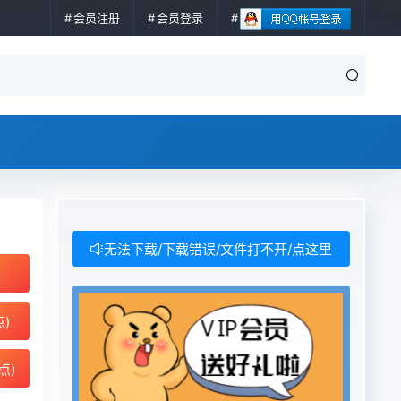
会员注册
会员登录
无法下载/下载错误/文件打不开/点这里
点)
点)