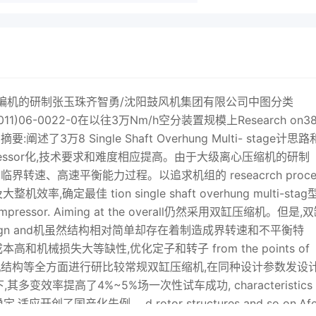
压编机的研制张玉珠齐智勇/沈阳鼓风机集团有限公司中图分类
11)06-0022-0在以往3万Nm/h空分装置规模上Research on38
阐述了3万8 Single Shaft Overhung Multi- stage计思
essor化,技术要求和难度相应提高。由于大级离心压缩机的研制
e型机组转子的临界转速、高速平衡能力过程。以追求机组的 reseacrch proce
效率,确定最佳 tion single shaft overhung multi-stag
or. Aiming at the overall仍然采用双缸压缩机。但是,
 the design and机虽然结构相对简单却存在着制造成界转速和不平衡特
本高、运行成本高和机械损失大等缺性,优化定子和转子 from the points of
离心压缩机结构等全方面进行研比较常规双缸压缩机,在同种设计参数发设
ed条件下,其多变效率提高了4%~5%场一次性试车成功, characteristics 
定,适应开创了国产化先例。 d rotor structures and so on.Afe