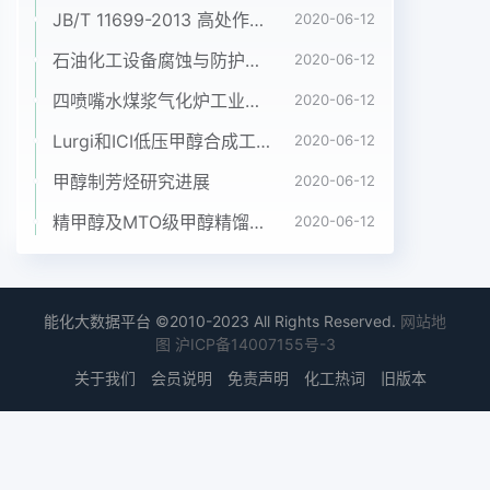
频繁跳车,造成低温甲原因,特别是在高负荷下该现象
JB/T 11699-2013 高处作业吊篮安装、拆卸、使用技术规程
2020-06-12
会加剧。经过仔醇洗装置的负荷在
石油化工设备腐蚀与防护参考书十本免费下载，绝版珍藏
(1.3~1.5)×105m3/h之间波细核算,决定在第105层塔
2020-06-12
盘(塔最高一层)受液动。系统负荷较低,闪蒸的二氧化
四喷嘴水煤浆气化炉工业应用情况简介
2020-06-12
碳气体量偏低,盘上开12个直径100mm的圆孔,详见图
Lurgi和ICI低压甲醇合成工艺比较
2020-06-12
2。二氧化碳气体减压闪蒸带来的冷量就少,造成洗由
于奇数塔盘与偶数塔盘的受液盘错位分涤甲醇温度较
甲醇制芳烃研究进展
2020-06-12
高。为∫弥补洗涤甲醇温度偏高的布,从贫甲醇人口管
精甲醇及MTO级甲醇精馏工艺技术进展
2020-06-12
来的液体可直接进入到103负面影响防止洗涤塔出口
H2S和CO2含量超标,层塔盘的受液盘中,不再经过
104层和105层塔增大了洗涤甲醉的流量,结果反而加
剧了系统温盘,其它不改变,这样就可以增加气相中携
能化大数据平台 ©2010-2023 All Rights Reserved.
网站地
带液相度的升高,主要是由于洗涤甲醇的机械动能转
图
沪ICP备14007155号-3
化的沉降距离,减少夹带。第105块塔盘距离塔顶为热
关于我们
会员说明
免责声明
化工热词
旧版本
能造成的。除沫器的距离从1200mm增至2000m,第
105层野增和第104层塔盘只是作为汽相的通道,可以
起到除沫器的作用,阻止液体向上夹带。由于洗涤塔
的吸收能力是按照120%的洗涤能力设计的,从理论上