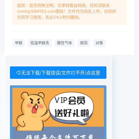
次经过预醇消耗保证值最大为135kg/h,其中排污甲
版权：如无特殊注明，文章转载自网络，侵权请联系
cnmhg168#163.com删除！文件均为网友上传，仅供研
醇量洗段、硫化氢吸收段、二氧化碳吸收段、主洗
究和学习使用，务必24小时内删除。
段、精为50kg/h,其它甲醇消耗正常为50kg/h,最大
为洗段分别吸收粗煤气中的N和HCN、H2S和
85kg/h;而在实际生产过程中,甲醇每月消耗多达
甲醇
低温甲醇洗
酸性气体
原因
对策
COS、CO2等;洗涤后的气体从塔顶出来分别经过
600t(800kg/h),远远高于设计值。原料气深冷器和
原料气换热器后,送入甲醇合成从工艺原理上分析,甲
醇流失不外乎以下几工序。气体工艺流程如图1所
无法下载/下载错误/文件打不开/点这里
示。方面原因:①气体夹带,主要有合成气、二氧化碳
氧化碳气体气体、尾气、酸气的夹带;②装置的跑冒
滴漏;③再去甲醇合成装置贫甲醇洗涤生系统排放不
合格,排放废水中甲醇含量偏高,造主洗甲醇冷却后成
甲醇流失。半贫甲醇低温甲醇洗装置的甲醇水塔按照
设计值运洗涤硫化氢换热器行,再生效果较好,塔顶甲
醇蒸汽的水含量控制在A环气[凹顶洗甲醇1%以下塔
底的废水甲醇含量小于100mg/L,全洗涤塔部达到设