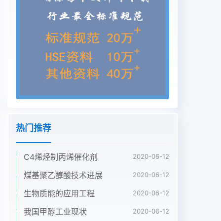
计要求,甚至有时废水甲醇含量低至5图1低温甲醇洗
装置吸收系统工艺流程6mg/L,甲醇流失可以忽略不
计,因此甲醇流失经过对合成气中的甲醇含量进行分
析,发现的第三种情况可以排除。装置在试车期间,气
密工作非常理想,设备的M09090作中国煤化工年毕
业于河跑冒滴漏情况基本消除。在水联运期间,进一
步南大学对装置的缺陷进行消除,因此甲醇流失的第
二种CNMHG辛煤化工有限公司甲醇厂副厂长,长期
从事合成氨、甲醇生严技术管理工作。联系情况也可
以排除。电
热门推荐
话:0370519290:Emil:wpw20066(in,cm336200年
第32卷甲醇含量超标,设计体积含量为002%,而实际
C4烯烃制丙烯催化剂
2020-06-12
较严重,装置在11月20日被迫停车检修。经过为
0.36%。在2008年3~10月期间,由于气化装内部检
煤基聚乙醇酸技术进展
2020-06-12
査,塔盘没有问题。经分析认为塔顶的液置处于试车
生物质能的应用工程
2020-06-12
阶段,负荷较低,氧负荷在55%相沉降距离偏小是造成
气体夹带甲醇严重的主要85%之间,且由于气化烧嘴
我国甲醇工业现状
2020-06-12