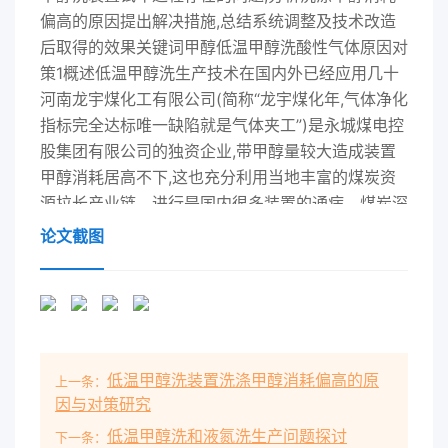
偏高的原因提出解决措施,总结系统调整及技术改造
后取得的效果关键词甲醇低温甲醇洗酸性气体原因对
策1概述低温甲醇洗生产技术在国内外已经应用几十
河南龙宇煤化工有限公司(简称“龙宇煤化年,气体净化
指标完全达标唯一缺陷就是气体夹工”)是永城煤电控
股集团有限公司的独资企业,带甲醇量较大造成装置
甲醇消耗居高不下,这也充分利用当地丰富的煤炭资
源拉长产业链、进行是国内很多装置的通病。煤炭深
加工,一期建设了500kυa煤制甲醇装置于2008年3月
论文截图
建成投产,气体净化装置采用德国2低温甲醇洗的吸收
系统分析鲁奇工艺,设计处理变换气体212128m3/h,
操作粗煤气洗涤塔分为五段吸收,变换装置来的弹性
为60%~10%,装置的设计适应气化装置粗煤气依次经
过原料气换热器原料气冷却器(氨多种煤种变化的需
低温甲醇洗装置洗涤甲醇消耗偏高的原
上一条：
要。装置自投产以来,甲醇消冷器)、氨洗涤塔、原料
因与对策研究
气深冷器,气体温度降耗一直居高不下。鲁奇公司在
低温甲醇洗和液氮洗生产问题探讨
工艺设计包中,甲至-17.1℃;然后从底部进入洗涤塔依
下一条：