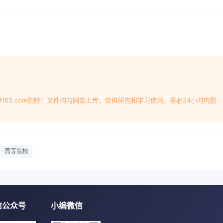
及省空调冷冻节能协会宣告成立。建筑设计院曾捷副院长、上海
冷冻节能协会将努力在境测控优化研究中心汪忻总工应邀出席了
生能源，实现污染设科技促进中心张道修副主任和深圳分院张辉
本国策献策出席会议并讲话。会议由深圳分院何春凯副院长主持
员与会人员对《深圳市绿色建筑设计及技术应用指引》单位在技
框架及各章节具体内容展开了充分的讨论，从不产品使用环境舒
化工。最后，编制组一员单位提供技术交流、技术培训、信息共
、学、研开发机制，吸收国内外先4中央空调市场.2011年8月.第
#163.com删除！文件均为网友上传，仅供研究和学习使用，务必24小时内删
高等院校
信公众号
小编微信