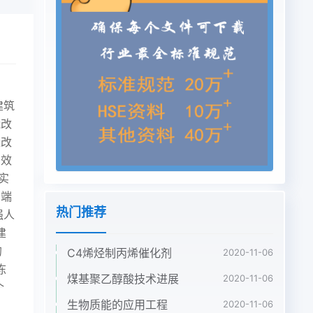
，
建筑
能改
量改
高效
实
高端
热门推荐
强人
建
的
C4烯烃制丙烯催化剂
2020-11-06
冻
煤基聚乙醇酸技术进展
2020-11-06
企
生物质能的应用工程
在
2020-11-06