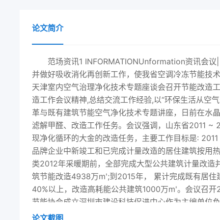
论文简介
范场资讯1 INFORMATIONUnformation
并做好吸收消化再创新工作，使我省空调冷冻节能技术更
天津室内空气治理净化技术专题座谈会召开节能改造
造工作会议精神,总结交流工作经验,以“环保生活从空
革与既有建筑节能空气净化技术专题讲座，日前在水
滤解甲醛、改造工作任务。会议强调，山东省2011 ~ 
现净化循环的大金的改造任务，主要工作目标是: 20
品牌企业中新竣工和已完成计量改造的居住建筑按用热
类2012年采暖期前，全部完成大型公共建筑计量改造并
筑节能改造4938万m';到2015年， 累计完成既有
40%以上，改造高耗能公共建筑1000万m'。会议召
节能协会成立深圳市建设科技促进中心作为主编单位负责
业、市绿色建筑设计及技术应用指引》编制组第-次工
论文截图