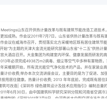
资讯会议| Meetings山东召开供热计量改革与既有建筑节能改造工进技术
加成熟。作会议2011年7月7日，山东省供热计量改革与既有
工作会议在威海市召开，贯彻落实北方采暖地区既有居住建筑节
气开始”为主题的天津大金流光能研究部署山东省“十二五”供热计
晶宫大酒店召开。大金集团为构建室内环保、健康发展而研发的
2013年必须完成4938万m2病毒、烟尘等空气中多种有害物质，
11 年采暖期开始，所有流光能空气净化技术的产品，并在家装业
量计价收费;举办本次交流讲座会议，主要目的是为了促进、加
按用居住健康。热量计价收费; 2013 年年底前，完成既有居住
居住建筑可改造|《深圳市 绿色建筑设计及技术应用指引》编制总量
开2011年6月30日，由中国建筑科学研究深圳分院和河南省空调冷
编制的《深圳2011年7月9日，由河南省大中型空调冷冻生产
作会议科研单位和高等院校等上百家单位，共同发起组建的河南