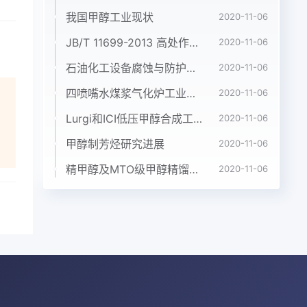
分院
我国甲醇工业现状
2020-11-06
会
JB/T 11699-2013 高处作业吊篮安装、拆卸、使用技术规程
2020-11-06
常务
。尽
石油化工设备腐蚀与防护参考书十本免费下载，绝版珍藏
2020-11-06
术创
四喷嘴水煤浆气化炉工业应用情况简介
2020-11-06
适度
享平
Lurgi和ICI低压甲醇合成工艺比较
2020-11-06
8
甲醇制芳烃研究进展
2020-11-06
精甲醇及MTO级甲醇精馏工艺技术进展
2020-11-06