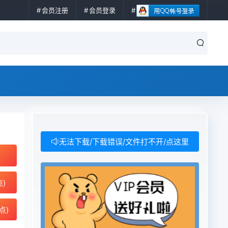
会员注册
会员登录
无法下载/下载错误/文件打不开/点这里
点)
点)