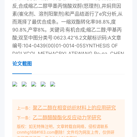
反,合成缩乙二醪甲墨丙惴酸双酹(怒理剂),井焖貝因
素{崔化剂、溶剂阳聚剂)和严品结逝行了e究分析,从
而溉择了最优合成条。一缩双酯转化率98.8%,度
90.8%,产宰8%。关键词:有机合成;缩乙二醇;甲基丙
酸;双至中图分类号:0623.42“6.2文献标识码:A文章
编号:104-0439(00)01-0014-05SYNTHESIS OF
DIGLYCOL METHACRYLATEWANG Re-na, CHEN
Guo-qiang, ZHANG Wei-rin, WANG Jian-ye(The
论文截图
Material College of Suzhou University, Suzhou
215021, China)Abstract: For preparing an
effective and reasonable pr ice non-
formaldehyde anti-crease finishing agent
fornatural silk, diglycol methacrylate (finishing
聚乙二醇在相变纺织材料上的应用研究
上一条：
agent ) was synthesized by esterifying reaction
of diglycol with methacrylicacid. An analytical
乙二醇醋酸酯化反应动力学研究
下一条：
research was performed on the influencing
版权：如无特殊注明，文章转载自网络，侵权请联系
cnmhg168#163.com删除！文件均为网友上传，仅供研
factors( catalyst, solvent, inhibitor) and the