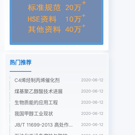
丝过于绵分液漏斗,B-90-2型定时恒温磁力搅拌器,F
软、易皱折的缺点。CC6890-5973MSD色谱-质谱
连用仪1.3合成1实验部分CH,=C(CH, Cooll+
II0(CIICHI-O ,HCH,=C(CH; )CO0 (CH CH,0
1OC(CH,C-CH-在三口烧瓶中按一定投料比加入缩
乙二醇、甲三口烧瓶放入油浴锅内,恒温搅拌反应,回
流温度基丙烯酸,再依次加入适量对苯二酚、溶剂(环
己中国煤化工见察到回流速度变慢,分离出甲苯、苯
热门推荐
三者取一)、催化剂(浓硫酸、对甲苯磺CNMHG认为
化反应基本完成者取-),搅拌。装好温度计、分水
C4烯烃制丙烯催化剂
器、回流冷凝管,得烧瓶中反加冷却后倒入分液漏斗,
2020-06-12
先水洗收稿日期:20-09-08作者简介:王克纳(1叨
煤基聚乙醇酸技术进展
2020-06-12
72-).女,江苏邱州人,苏州大学材料学院在读硕士,主要
生物质能的应用工程
2020-06-12
从事纺织品功能性整理及其助剂的研究与开发。王克
纳等:缩醇甲基丙烯酸双酯的合成次,再用10%NaOH
我国甲醇工业现状
2020-06-12
溶液洗涤以除去阻聚剂,并进一步中和过量酸,洗至反
JB/T 11699-2013 高处作业吊篮安装、拆卸、使用技术规程
2020-06-12
应液呈无色,团>10后再水洗2结果与讨论至中性。最