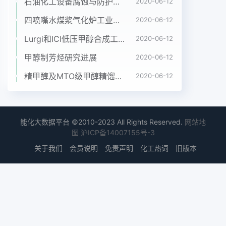
后减压蒸馏除去溶剂,得到无色透明或淡2.1一缩乙二
石油化工设备腐蚀与防护参考书十本免费下载，绝版珍藏
2020-06-12
醇甲基丙烯酸双酯的合成黄色液状产品。2.1.1投料比
四喷嘴水煤浆气化炉工业应用情况简介
2020-06-12
的选择表1投料比对一缩双酯转化率的影响坩基丙烯
Lurgi和ICI低压甲醇合成工艺比较
2020-06-12
酸:缩二醇甲基丙烯酸乙二醇反成时间理论出水量实
际出水量转化率摩尔比A
甲醇制芳烃研究进展
2020-06-12
mol2.2:10.2752.4:12,6:10.3253.54.5:反中溶剂环已
精甲醇及MTO级甲醇精馏工艺技术进展
2020-06-12
烷6m,借化剂浓硫酸1.47g,阻聚剂对苯二酚0.5g反应
中酸和醇摩尔比的理论投入量为2:1,酯烈,且有一定的
脱水作用,一缩乙二醇先缩合成二缩化反应中·方适当
过量有利于反应的进行,考虑到价乙二醇再进行酯化
能化大数据平台 ©2010-2023 All Rights Reserved.
网站地
反应而用对甲苯磺酸作催化剂的格等因素,采用甲基
图
沪ICP备14007155号-3
内烯酸过量。若酸过量太多,不产品纯度较好,达到
关于我们
会员说明
免责声明
化工热词
旧版本
90.8%色谐谱分析见图1图2仅造成原料的浪费,而且
在后道L序碱洗时消耗大量的碱,对产品提纯带来困
难。因此摩尔比初步定为22~26:1实验结果见表1当
摩尔比为22:1时,反应不完全并且速度较慢:摩尔比为
24:1时反应较好;摩尔比为2.6:15.075.22时反应快,反
应完全,但浪费原料,给后道提纯T序增加负担。选用