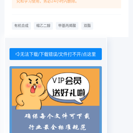
究和学习使用，务必24小时内删除。
structure ofthe product. Thus, the best
synthesis conditions were selected. The
conversion rate of the product: 98. 8%,
有机合成
缩乙二醇
甲基丙烯酸
双酯
purity90. 8% and yield rate: 89Key words:
organic synthesis; diglycol; methacrylic acid:
diester目前,真丝绸无甲醛抗皱整理剂-3,如多羧酸、
1.1试剂环氧化合物等,对真丝抗皱效果较好,但价格昂
无法下载/下载错误/文件打不开/点这里
贵原料:甲基丙烯酸、一缩乙二醇、二缩乙二醇手感
下降,实现工业化大生产的很少缩乙二醇系列缩乙二
醇均为化学纯;催化剂:浓硫酸(分析纯)甲基丙烯酸双
酯“是一类重要的化工产品,曾广泛用甲苯磺酸(化学
纯)、锡粉(20日);阻聚剂:对苯于生产厌氧胶粘剂和光
固化涂料胶粘剂因其为双(分析纯):溶剂:环己烷苯、
甲苯均为分析纯。功能团的双烯化合物,有良好的交
联作用,可用作真1.2仪器丝及纤维素织物的无甲醛交
联剂-6,与丝素大分子250m三口烧瓶,回流冷凝管,分
水器,油浴锅接枝交联,提高真丝的十湿抗皱性,改善真