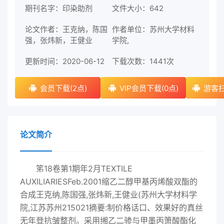
期刊名字：印染助剂
文件大小：642
论文作者：王克纳，陈国
作者单位：苏州大学材料
强，张炜新，王健业
学院,
更新时间：2020-06-12
下载次数：
1441次
会员下载(2点)
VIP会员下载(0点)
游客扫
论文简介
笫18卷第1期年2月TEXTILE
AUXILIARIESFeb.2001缩乙二醇甲基丙烯酸双酯的
合成王克纳,陈国强,张炜新,王健业(苏州大学材料学
院,江苏苏州215021摘要:制价格话口、效果好的真丝
无年登抗皱整剂。采用缃乙二骖与甲墨丙箫酸酯化