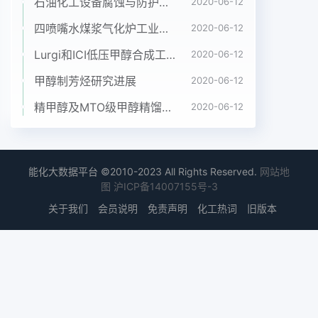
指标。分散性色母粒和客户使用的树脂之间的相容
石油化工设备腐蚀与防护参考书十本免费下载，绝版珍藏
2020-06-12
性、扩散性和分散性。这直接影响最终产品的质量。
四喷嘴水煤浆气化炉工业应用情况简介
2020-06-12
不同的产品、不同的生产工艺对色样聚烯烃色母粒的
Lurgi和ICI低压甲醇合成工艺比较
2020-06-12
熔体流动指数M就成为了色母粒制造和生母粒的分散
性的要求差别很大,化纤类、无纺布类产品对色母产
甲醇制芳烃研究进展
2020-06-12
中一个很重的粒亡不影响到注射、挤出、模塑粒中色
精甲醇及MTO级甲醇精馏工艺技术进展
2020-06-12
粉的分散性和扩散性要求最高,其次是吹膜类产品;注
加工过程塑、挤塑、吹塑、拉丝类产品对色母粒的分
散性和扩散性要求分散程度和中国煤化工色树脂混合
时的颜料CNMHG稍低。通讯作者:曹艳葭(1973-),
能化大数据平台 ©2010-2023 All Rights Reserved.
网站地
女,工学博士,主要从事高分子材料配方设计与改性工
图
沪ICP备14007155号-3
作第40卷第23期曹艳霞等:聚烯烃色母粒的熔融指数
关于我们
会员说明
免责声明
化工热词
旧版本
2影响聚烯烃色母粒M的因素得的分散状态,它的着色
效果与其粒子大小和分布均匀程度密切相关。分散剂
的性能主要是其极性、熔点、密度、分子量影响聚烯
烃色母粒M的因素主要包括五个方面:一是色及其分
布、熔体粘度和结晶性,最关键的考量项目为极性和
分母粒载体的种类、载体的M和载体在色母粒中所占