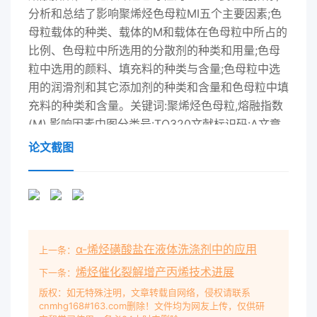
分析和总结了影响聚烯烃色母粒MI五个主要因素;色
母粒载体的种类、载体的M和载体在色母粒中所占的
比例、色母粒中所选用的分散剂的种类和用量;色母
粒中选用的颜料、填充料的种类与含量;色母粒中选
用的润滑剂和其它添加剂的种类和含量和色母粒中填
充料的种类和含量。关键词:聚烯烃色母粒,熔融指数
(M),影响因素中图分类号:TQ320文献标识码:A文章
编号:1001-9677(2012)23-0130-03The Melting
论文截图
Index of Polyolefin MasterbatchCAO Yan-xia,
ZHANG Ting-feng, ZHANG Sheng -
qiaoGuangzhou Eastern Rainbow Masterbatch
Factory Co, Ltd, Guangdong Guangzhou
511356, ChinaAbstract: Melting Index ( MI)was
α-烯烃磺酸盐在液体洗涤剂中的应用
上一条：
one of the key performance index of polyolefin
Masterbatch. Five main factorshich would affect
烯烃催化裂解增产丙烯技术进展
下一条：
the performance of polyolefin Masterbatch
版权：如无特殊注明，文章转载自网络，侵权请联系
cnmhg168#163.com删除！文件均为网友上传，仅供研
mainly were analyzed and summarized,