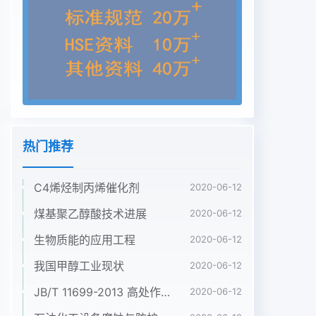
合物熔体在一定温度、一定负荷下熔体每10min通过
标准1g色母粒有多少颗粒数口模(2.095mm)的重
量。工业上常用熔融指数以区不分不同分散性吹
膜,400倍显微镜观察牌号的聚乙烯树脂、聚丙烯树
脂。一般来说看,分子结构接近熔点色母粒的熔点的
前提下,M值越低,树脂的分子量越高。数均分子量相
同熔融指数MIGB3682必选时,星形高分子树脂、树
枝型高分子树脂、分子量分布较宽的水分含量a/%色
热门推荐
母粒中的水分含量树脂的M较高,线性高分子树脂、
分子量分布较窄的树脂的MI较低。M越大,聚合物熔
C4烯烃制丙烯催化剂
体的流动性越好,但平均分子量挥发分含量m/%色母
2020-06-12
粒中可挥发组分的含量越低耐热温度符合客户的加工
煤基聚乙醇酸技术进展
2020-06-12
工艺条件要求聚烯烃色母粒只是塑料加工工业中的一
生物质能的应用工程
2020-06-12
个中间体材料,因迁移性夺合客户应用要求此必须考
虑色母粒使用客户的树脂的性质,必须保证其提供的
我国甲醇工业现状
2020-06-12
色母粒与使用者的其他原材料的性质相匹配,最重要
JB/T 11699-2013 高处作业吊篮安装、拆卸、使用技术规程
2020-06-12
考虑的是其中,色相、色浓度为聚烯烃色母粒的首要