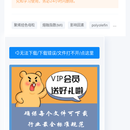
究和学习使用，务必24小时内删除。
including the sortsand content of carrier resin,
the sort and content of dispersion agents, the
pigments chosen in Masterbatch, the sorts
聚烯烃色母粒
熔融指数(MI)
影响因素
polyolefin
Masterb
andcontent of filler and the sorts and contents
of lubricant and the other additivesKey words:
polyolefin Masterbatch; MI; influence factors法
最常采用的着色方法,聚烯烃色母粒主要由颜料、载
无法下载/下载错误/文件打不开/点这里
体、1M对于聚烯烃色母粒的重要性分散剂三部分组
成,其性能指标包括表1所示的项目2。聚烯烃是典型
的热塑性聚合物,在熔融状态下加工成最终表1聚烯烃
色母粒的主要性能指标制品的,和其配套使用的色母
粒和功能母粒必须与其有良好的互容性,熔融指数(
Melting Index)成为聚烯烃色母粒的最重项目要求要
的性能指标之一。原则上,聚烯烃色母粒的MI必须高
于客色相与客户标准板的色差户所使用的树脂的
MI。色浓度与客户标准板选熔融指数(MI),习惯上亦
称熔体流动速率(MFR),是外观与客户协商一致指聚