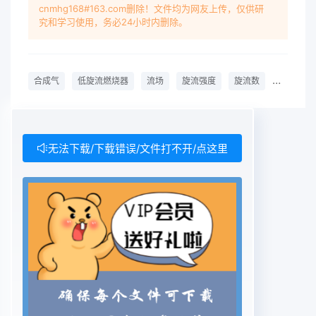
cnmhg168#163.com删除！文件均为网友上传，仅供研
University of Shanghai for Science
究和学习使用，务必24小时内删除。
andTechnology, Shanghai 200093,
ChinaAbstract: a syngas burner with low
swirling intensity was designed and the cold
合成气
低旋流燃烧器
流场
旋流强度
旋流数
PIV技术
state flow fields at differ-ent loads were
measured using PIV technology. The influence
of different central jet velocities on swirlingflow
field was compared and analyzed. Results show
无法下载/下载错误/文件打不开/点这里
that when the central recirculation zone
appears, theritical swirl number has nothing to
do with the central jet velocity, and the
demarcation between high andlow swirl flow is
s=0. 7. The axial velocity, radial velocity and
turbulent kinetic energy are all symmetrical
about the burner center axis. The dimensionless
axial velocity profile along the central axis has
nothingto do with the central jet velocity(load),