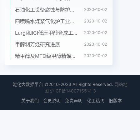
州人博士研究生,主要从事气体燃料燃烧方面的研究
电话(TeL):13917251930;E-mail: yinhang36@
石油化工设备腐蚀与防护参考书十本免费下载，绝版珍藏
2020-10-02
gamil. co132·动力工程学报第31卷O和H2,与天然气
四喷嘴水煤浆气化炉工业应用情况简介
2020-10-02
相比,其热值较低.CO的燃烧1Shel合成气成分m反应
Lurgi和ICI低压甲醇合成工艺比较
2020-10-02
速率较低、低负荷时燃烧不稳定、绝热燃烧火焰Tab
1 Syngas composition produced by Shell
甲醇制芳烃研究进展
2020-10-02
gasifier温度高及NO排放量较大合成气燃烧过程既要
精甲醇及MTO级甲醇精馏工艺技术进展
2020-10-02
保证CO充分燃烧和较大负荷范围,同时也要尽量缩
(CH1)p(CO)Hz)yCO2)(H2S)r(N2)短烟气在高温区
的停留时间,以抑制NO2的生成张永生等采用平面激
光诱导荧光(PLIF)研功率W=65kW.在合成气成分
能化大数据平台 ©2010-2023 All Rights Reserved.
网站地
中,CO体积分数较究了合成气旋流扩散火焰特性,发现
图
沪ICP备14007155号-3
燃料的旋流强高.CO燃烧速度较慢,要使CO达到完全
关于我们
会员说明
免责声明
化工热词
旧版本
燃烧,需要度对燃烧稳定性和温度场的影响比空气旋
流强度的影响大赵晓燕等采用数值方法研究了不同热
值保证其在燃烧室内有足够的停留时间,因此在燃烧
燃料的燃气轮机燃烧室内的燃烧性能,结果表明:随:随
器设计时通常采用较低的气流速度笔者选取预混着燃