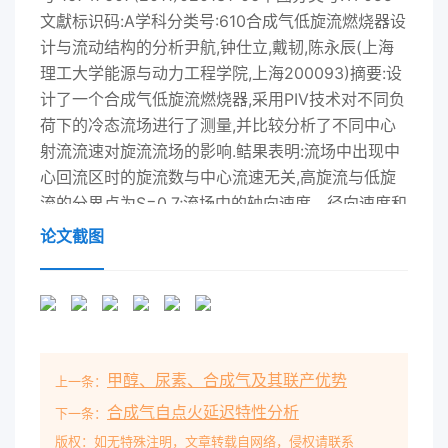
文獻标识码:A学科分类号:610合成气低旋流燃烧器设
计与流动结构的分析尹航,钟仕立,戴韧,陈永辰(上海
理工大学能源与动力工程学院,上海200093)摘要:设
计了一个合成气低旋流燃烧器,采用PIV技术对不同负
荷下的冷态流场进行了测量,并比较分析了不同中心
射流流速对旋流流场的影响.鲒果表明:流场中出现中
心回流区时的旋流数与中心流速无关,高旋流与低旋
流的分界点为S=0.7;流场中的轴向速度、径向速度和
湍动能均关于燃烧器中心轴线对称;中心軸线上无量
论文截图
纲轴向速度的分布与中心射流流遠(负荷)无关,燃烧器
出口下游形成一个发散低速区,有利于稳定充分燃烧;
随中心射流速度的增大,径向速度成正比增大,湍动能
明显增加关键词:合成气;低旋流燃烧器;流场;旋流强
度;旋流数;PIV技术Design of Low Swirl Syngas
甲醇、尿素、合成气及其联产优势
上一条：
Burner and Analysis on the Flow PatternYIN
Hang, ZHONG Shi-li, DAI Ren, CHEN Yong-chen(
合成气自点火延迟特性分析
下一条：
School of Energy and Powering Engineering,
版权：如无特殊注明，文章转载自网络，侵权请联系