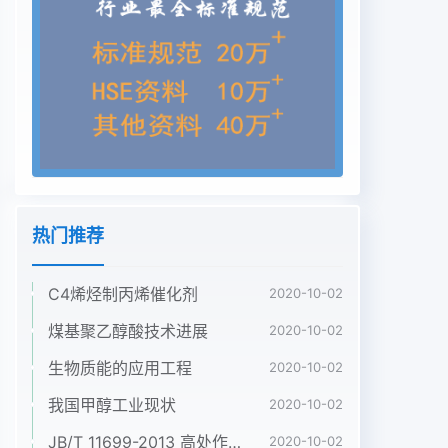
and downstream the burner outlet there is a low
speed area whichis helpful to sufficient
combustion. With the rise of central jet velocity,
the radial velocity increases pro-portionally,
while the turbulent kinetic energy increases
significantlKey words: syngas; burner with low
swirling intensity; flow field; swirling intensity
swirl number; Pivtechnology在我国的一次能源结
构中,煤炭的主体地位在解决方案,而合成气的清洁和
热门推荐
高效燃烧是其中的重今后相当长一段时间内不会改
变,煤炭直接燃烧带要环节来了严重的环境污染,煤炭
C4烯烃制丙烯催化剂
联产系统和整体煤气化合成气生产方法有固体燃料气
2020-10-02
化、轻质烃类转联合循环系统(IGCC)是实现煤炭洁
煤基聚乙醇酸技术进展
2020-10-02
净燃烧的有效化和重油部分氧化等,合成气的主要可
生物质能的应用工程
2020-10-02
燃成分是中国煤化工收稿日期:201006-10修订日
期:20100917CNMHG基金项目:上海市重点学科建设
我国甲醇工业现状
2020-10-02
资助项目(J505011)作者简介:尹航(1978),男,辽宁锦
JB/T 11699-2013 高处作业吊篮安装、拆卸、使用技术规程
2020-10-02