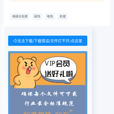
technologyKey words: The electromagnetism
curing water; magnetic field; electric field;
电磁水处理
磁场
电场
机理
mechanism我国大部分油田采用注水方式采油,且目
前大迟使得油田污水得不到合理的解决。以电磁场作
用部分已进入高含水期。尽管近些年来国内油田的污
为基础的水处理方法是近几年才发展起来的一项新水
无法下载/下载错误/文件打不开/点这里
处理技术发展较快,但同国外相比差距仍很大,型水处
理技术,由于其具有一般污水处理方法所不还不能完
全适应国内油田发展的需要。给环境带来可比拟的优
点,所以它是一项极具发展前景的技术。了极大的污
染。随着我国对污染治理力度的加大,近年来电磁处
理主要包括:磁处理法、电子处理法、以及人们对油
田采出水经处理后作为采油注水具有高频电磁场法、
高压静电处理法。系列优点的认识不断提高,油田污
水经深度处理后排放或回注已越发受到人们的重视。
油田含油污1电磁水处理技术机理研究现状水由于矿
化度高,又溶解了不同程度的硫化氢、二氧化碳等酸