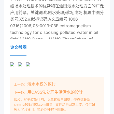
磁场水处理技术的优势和在油田污水处理方面的广泛
应用前景。关键词:电磁水处理;磁场;电场;机理中图分
类号:X52文献标识码:A文章编号:1006-
0316(2006)05-0013-03Electromagnetism
technology for disposing polluted water in oil
fieldWANG Dong-li, LIANG ZhengSchool of
Mechatronics Engineering, Southwest Petroleum
论文截图
Institute, Chengdu 610500, China)Abstract:
Polluted water contained many hydronium from
oil field polluted environment seriously and had
an effect inproducing crude oil in safe. For this
reality This paper brings forward a way of
污水水权的探讨
上一条：
Electromagnetism Technology for
DisposingPolluted Water In Oil Field and
用CASS法处理生活污水的设计
下一条：
introduces the mechanism and development of
版权：如无特殊注明，文章转载自网络，侵权请联系
cnmhg168#163.com删除！文件均为网友上传，仅供研
it. Summarize the advantage and wild prospect
究和学习使用，务必24小时内删除。
indisposing polluted water of electromagnetism