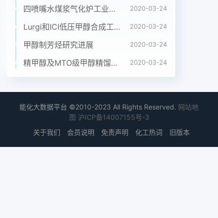
人,西南石油学院机电工程学院在读硕士硏究生,主要
四喷嘴水煤浆气化炉工业应用情况简介
2020-03-24
研究方向:机电一体化等;梁政,教授,博士导师,主要研
Lurgi和ICI低压甲醇合成工艺比较
2020-03-24
究方向:石油天然气装备等。设计与研究机械2006年
第5期总第33卷大量的试验和研究,积累了不少宝贵
甲醇制芳烃研究进展
2020-03-24
的实验数据和晶析出所要求的过饱和度,使之在很低
精甲醇及MTO级甲醇精馏工艺技术进展
2020-03-24
的温度下便实际经验,提岀了一些有用的理论:水流经
磁场,开始结晶析出,从而加快了结晶速度。因此,经过
横向切割磁力线,产生磁场处理水,磁场处理作用高频
电磁场处理后,水体中将弥散大量旳微晶,水可使水的
能化大数据平台 ©2010-2023 All Rights Reserved.
网站地
电离常数下降,PH值增加,氧气的含量增温差的循环变
图
沪ICP备14007155号-3
化使微晶效应更为突出,从而大大强加,溶解度增加,水
关于我们
会员说明
免责声明
化工热词
旧版本
流动性增强,总硬度降低,结化体积结晶率,使直接在换
热表面上的结晶显著减构疏松等。少。对经处理后的
水的水垢结晶体的显微研究表明,1.1磁场处理对水合
离子的作用碳酸钙结晶从原来的方解石转变为纹石,
由于纹石晶体结构疏松,很容易被流水带走,因此减少
了水磁场处理水会破坏水中原来的结构,使较大的垢
向器壁的沉积缔合水分子集团变成较小的缔合水分子