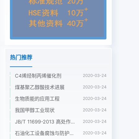
性气体及溶解氧,这样的污水回收处理由于人们对电
磁处理技术理论解释至今没有取回注地层会对处理设
施、注水系统产生腐蚀。由于得突破性的进展,使得
这项技术应用缺乏理论指导油田污水水质十分复杂,
大量成垢盐类随着温度极大地阻碍了磁处理技术的规
模化和产业化应用,压力变化,与不同水体混合,将出现
结垢、堵塞现以及水及水溶液系统的复杂性以及影响
热门推荐
磁处理的诸象,造成关井、停产等严重后果。如果含
油污水不多因素,使得磁处理机理的研究工作存在许
C4烯烃制丙烯催化剂
多图难,合理处理回注和排放,不仅使油田地面设施不
2020-03-24
能正至今还没有一种理论能够比较圆满的解释磁处理
煤基聚乙醇酸技术进展
2020-03-24
技常运作,而且会因地层堵塞而带来危害,同时会造术
生物质能的应用工程
2020-03-24
成环境污染,影响油田安全生产,因此必须合理地电
场、磁场处理水的研究和应用已有几十年的处理和利
我国甲醇工业现状
2020-03-24
用含油污水。由于化学方法具有的缺陷迟历史,国内
JB/T 11699-2013 高处作业吊篮安装、拆卸、使用技术规程
2020-03-24
外许多研究人员对电磁场处理水进行了收稿日
期:2005-11-06作者简介:王东莉(1982-),女,山东聊城
石油化工设备腐蚀与防护参考书十本免费下载，绝版珍藏
2020-03-24