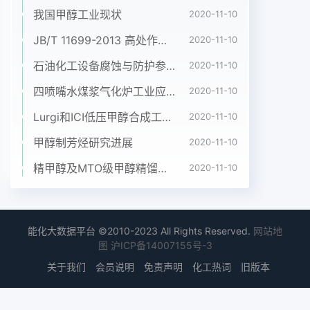
我国甲醇工业现状
2020-11-10
JB/T 11699-2013 高处作业吊篮安装、拆卸、使用技术规程
2020-11-10
石油化工设备腐蚀与防护参考书十本免费下载，绝版珍藏
2020-11-10
四喷嘴水煤浆气化炉工业应用情况简介
2020-11-10
Lurgi和ICI低压甲醇合成工艺比较
2020-11-10
甲醇制芳烃研究进展
2020-11-10
精甲醇及MTO级甲醇精馏工艺技术进展
2020-11-10
能化大数据平台 ©2010-2023 All Rights Reserved.
网站地
图
沪ICP备14007155号-3
关于我们
会员说明
免责声明
化工热词
旧版本