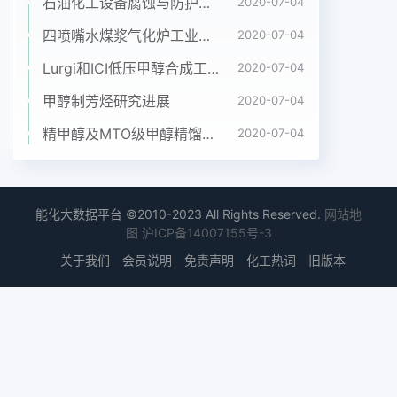
3 mm. The metal mesh voidage is4个隔室,4个隔
石油化工设备腐蚀与防护参考书十本免费下载，绝版珍藏
2020-07-04
室的锥形出口分别对应4个煤锁regulated at 260
四喷嘴水煤浆气化炉工业应用情况简介
2020-07-04
um. Thus the changing range of pulverized coal
Lurgi和ICI低压甲醇合成工艺比较
2020-07-04
mass flowin the pulverized coal dense phase
conveying system is less than 5%斗,当锁斗泄压
甲醇制芳烃研究进展
2020-07-04
至常压时,煤仓出口阀打开,煤粉进Keywords:
精甲醇及MTO级甲醇精馏工艺技术进展
2020-07-04
gasification of coal; pulverized coal; pneumatic
conveying入锁斗。煤粉充满锁斗后,关闭所有进、
出口阀,开始对锁斗进行充压,当发料罐生产压力约为
44MPa粉体气力输送是一项利用惰性气体能量输送
能化大数据平台 ©2010-2023 All Rights Reserved.
网站地
固时,开始向发料罐供煤粉,4个锁斗依次分别进行体
图
沪ICP备14007155号-3
颗粒的古老而有效的技术,迄今为止已有100多实现锁
关于我们
会员说明
免责声明
化工热词
旧版本
斗向给发料罐连续输送煤粉,进而实现气化年的历
史。煤粉加压密相气力输送则是大规模煤粉炉运行。
加压后的煤粉进入发料罐,发料罐内置搅气化中的关
键技术之一-3。煤粉通过密相气力输送拌器使煤粉
呈流化状态,依靠发料罐与气化炉之间装置运输,不仅
降低输送成本,提高输送效率,而且的压差提供动力,煤