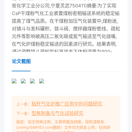
炭化学工业分公司,宁夏灵武750411)摘要:为了实现
CsP干煤粉气化工业裘置煤粉密相输送系统的稳定榆
提高了煤气品质。在干煤粉加压气化装置中,煤粉迷,
对镇斗与发科罐积、锁斗阀、搅拌器煤粉管线、疏松
元件等影响被高压二氧化碳或氮气输送至气化烧嘴,
在气化炉煤粉稳定输送的因素进行研究。结果表明,
通过调整锁斗疏松气标准状态下体积流量为900-
1200m加h,在疏松气管线上设置旁路,下料内发生部
论文截图
分氧化反应,氮气或二氧化碳气体最终混中设置吹扫
气,发料罐上安装连续料位计,以及对发料罐中的煤粉
管合在产出的粗煤气中,通过低温甲醇处理又被分离
线进行国定,輪送元件的布气板厚度增加23m,控制金
属丝网孔隙出去。在大规模煤粉加压气化工艺中,壳
秸秆气化炉推广应用中的问题研究
上一条：
牌干煤粉气为260μm,实现了煤粉密相输送系统质量
流量波动幅度小于5%。化及中国航天干煤粉气化的
型焦制备与气化试验研究
下一条：
煤粉发料罐均采用下出关键词:煤气化;煤粉;气力输送
版权：如无特殊注明，文章转载自网络，侵权请联系
cnmhg168#163.com删除！文件均为网友上传，仅供研
料方式气力输送供煤,而GSP( gaskombinat