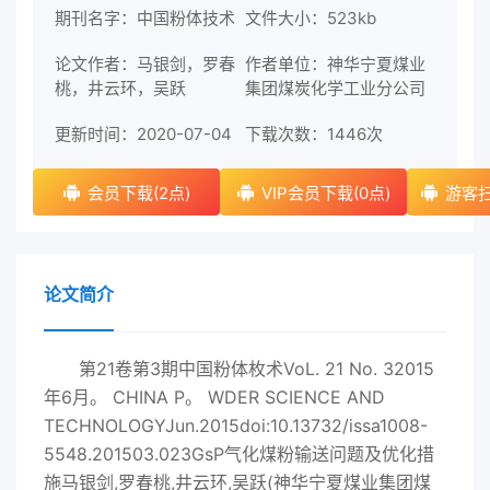
期刊名字：中国粉体技术
文件大小：523kb
论文作者：马银剑，罗春
作者单位：神华宁夏煤业
桃，井云环，吴跃
集团煤炭化学工业分公司
更新时间：2020-07-04
下载次数：
1446次
会员下载(2点)
VIP会员下载(0点)
游客扫
论文简介
第21卷第3期中国粉体枚术VoL. 21 No. 32015
年6月。 CHINA P。 WDER SCIENCE AND
TECHNOLOGYJun.2015doi:10.13732/issa1008-
5548.201503.023GsP气化煤粉输送问题及优化措
施马银剑,罗春桃,井云环,吴跃(神华宁夏煤业集团煤