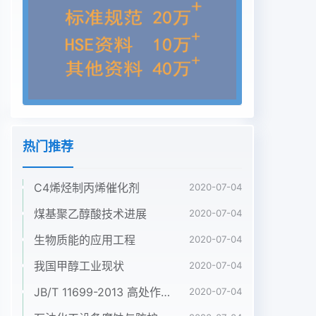
application, the factors affecting pulverized
co1GSP煤粉密相输送系统简介steady conveying
were studied such as the volume of lock hopper
andGSP干煤粉密相输送系统主要包括煤仓、煤仓过
feeding tank valve of lock hopper, mixer, pipe
line of pulverized coal滤器、锁斗、泄压过滤器、
发料罐及输送至烧嘴的3lock hopper is0o120 nder
the standard condition. a bypass is条煤粉管线。
热门推荐
煤粉输送系统工艺流程如图1所示。原added in the
loose gas pipe. Purge gas is set in the discharge
C4烯烃制丙烯催化剂
valve, The煤经干燥研磨后,水的质量分数不超过5%,
2020-07-04
粒径不feeding tank is provided with a
煤基聚乙醇酸技术进展
2020-07-04
continuous material level meter. The超过200μm,
生物质能的应用工程
2020-07-04
经低压氮气稀相输送至煤仓。煤粉进verized coal
pipeline in the middle is fixed. The thickness of
我国甲醇工业现状
2020-07-04
the plate入煤仓后与氮气分离,在重力作用下,分配到
JB/T 11699-2013 高处作业吊篮安装、拆卸、使用技术规程
2020-07-04
煤粉仓transmission element is increased by 2 to