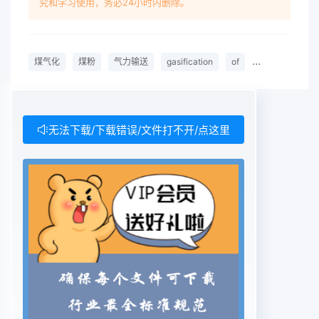
究和学习使用，务必24小时内删除。
schwarze中图分类号:TQ536文献标志码:A文章编
号:1008-5548(2015)03-0096-04pump)干煤粉气
化技术中发料罐则采用上出料方式。CSP干煤粉气化
煤气化
煤粉
气力输送
gasification
of
coal
pulver
技术是20世纪70年代末,前民主Conveying Problem
of GSP Gasification德国燃料研究所开发并投入商
业化运营的技术S神华宁夏煤业集团有限责任公司于
2005年引进5台Pulverized Coal and optimizing
无法下载/下载错误/文件打不开/点这里
measuresGSP干煤粉气化炉(6,2008年开工建
设,2010年装MA Yinjian, LUO Chuntao, JING
Yunhuan, WUYue置实现投料运行,煤粉的稳定输送
一直是影响气化炉稳定运行的核心问题。本文中通过
对CSP气化Coal Chemical Industry Branch
Company,Shenghua Ningxia Coal Industry
Group, Lingwu 750411, China)技术的研究,得出影
响煤粉输送的主要因素及优化措施Abstract: To
realize the steady dense phase conveying of
GSP gasificationtechnology in industrial