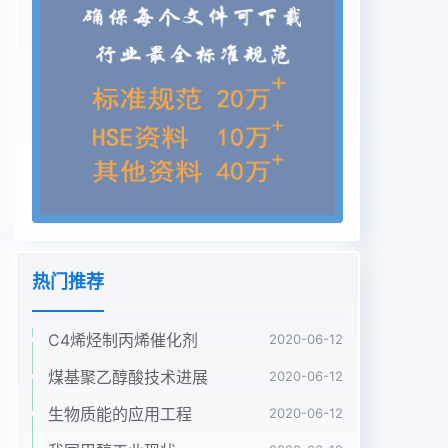
26卷王超等.喷淋清洗方法在甲醇储罐清洗中的应用
21面积为7065m2。罐体材质为普通碳钢;内置浮盘
达到一定高度后,开启回液泵将清洗液再抽回到清中
密封板、浮筒、支腿、框架、压条,材质为不锈钢洗
液储箱内,完成清洗液的循环。为防止洗下来的304;
支腿底部垫片为尼龙66;螺栓、螺母、弹垫及平垢物
进入清洗液储箱,在回液管上需设置过滤器。垫材质
为不锈钢201。储罐已做完沉降试验,由于试验期间注
水时间4系统清洗和放水时间过长,致使储罐内壁锈蚀
严重,有大量淤4.1清洗范围泥、焊渣及部分油污。由
于罐壁周围有8个与外界进行气体交换的气由于储罐
热门推荐
容积较大,若按常规充满浸泡清洗方窗,甲醇在罐内最
高液位为气窗以下lm的位置。因式进行清洗仅施工
C4烯烃制丙烯催化剂
2020-06-12
成本这一项指标,业主就根本无此本次清洗的范围为
甲醇充满罐内所能接触的所有法满足施工单位的要
煤基聚乙醇酸技术进展
2020-06-12
求。对于像人工擦洗、喷砂等部位,即储罐的罐底、
生物质能的应用工程
2020-06-12
罐壁(气窗下Im位置以下)。其它清洗方法,由于施工
作业是在空间受限的环境42清洗前的准备工作内进