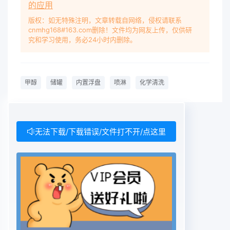
的应用
以甲醇为生产原料的装置中,由于杂质的存在还可能
随着国家经济的发展,现阶段出现了大批以甲引起催
版权：如无特殊注明，文章转载自网络，侵权请联系
cnmhg168#163.com删除！文件均为网友上传，仅供研
化剂中毒等危害。所以,对甲醇储罐进行醇为中间产
究和学习使用，务必24小时内删除。
品或最终产品的化工装置。由于甲醇的次彻底化学清
洗是非常必要的。本文以生产能力为易挥发性,成品
甲醇的储存普遍采用装有内置浮盘60万∽a的某甲醇
甲醇
储罐
内置浮盘
喷淋
化学清洗
厂的甲醇成品储罐为例,介绍甲的密封储罐进行储
存。储罐的规格大致分为5000醇储罐的喷淋清洗方
式及方法。m(直径2lm)、10000m3(直径30m)、
1500m3(直径35m)等几种。这些储罐在其制造、运
无法下载/下载错误/文件打不开/点这里
输存放、安2甲醇储罐的概况装过程中会产生轧制鳞
片、铁锈、焊渣、油污、泥砂、该甲醇储罐的直径为
30000m;罐体的高度为灰尘及其它沉积物这些污垢
会对甲醇造成色度、15512mm;拱顶高为3550mm;
容积为10000m3;底中国煤化工收稿日期:2010-04-
20CNMHG作者简介:王超(1978-),男河北保定人,化
学清洗技师主要从事化学清洗技术及其研究工作。第