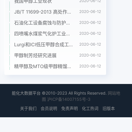
我国甲醇工业现状
2020-06-12
行,对操作人员身体健康危害大,不宜采用。所4.2.1喷
JB/T 11699-2013 高处作业吊篮安装、拆卸、使用技术规程
2020-06-12
淋器的制作以,考虑采用喷淋清洗技术进行清洗。储
石油化工设备腐蚀与防护参考书十本免费下载，绝版珍藏
罐喷淋清洗的难点在于喷淋器的制作。由于3喷淋清
2020-06-12
洗方式介绍罐体直径较大,为保证清洗液持续不断地
四喷嘴水煤浆气化炉工业应用情况简介
2020-06-12
喷洒到罐内壁上,需要设计一个既能在罐内旋转又能
Lurgi和ICI低压甲醇合成工艺比较
2020-06-12
持续不喷淋清洗是一种循环清洗技术,在清洗过程中,
断地喷洒清洗液的喷淋器,所以喷淋器的设计显得将
甲醇制芳烃研究进展
2020-06-12
化学清洗溶液均匀喷洒到所要清洗的罐内表面尤为重
精甲醇及MTO级甲醇精馏工艺技术进展
2020-06-12
要,如果喷淋器的设计或选用不当,将导致清上,借助淸
洗液的重力而沿罐壁流到底部,使清洗液洗液分布不
均,直接影响淸洗效果。经现场施工人与罐内壁上的
锈垢、油垢等进行充分的接触,发生化员反复讨论,结
能化大数据平台 ©2010-2023 All Rights Reserved.
网站地
合工程力学原理,设计喷淋器见图1学反应,达到清洁罐
图
沪ICP备14007155号-3
体的目的。流到罐底的清洗液所示。旋转体2法兰A-
关于我们
会员说明
免责声明
化工热词
旧版本
A角铁图1喷淋器结构示意图1中,喷淋器由旋转体、支
架和喷头三部分组进行部件之间连接要牢固,避免清
洗时喷中国煤化工成。喷淋器长度为26m,两侧距离