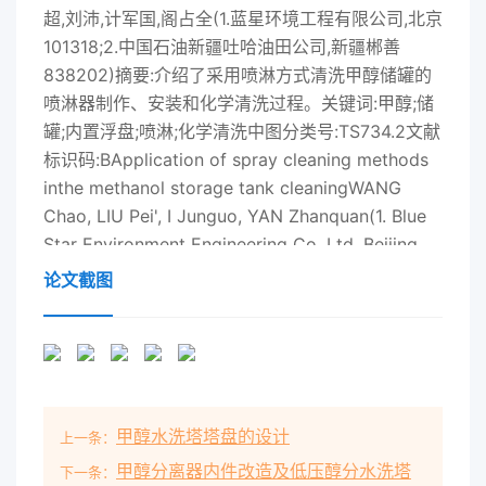
超,刘沛,计军国,阁占全(1.蓝星环境工程有限公司,北京
101318;2.中国石油新疆吐哈油田公司,新疆郴善
838202)摘要:介绍了采用喷淋方式清洗甲醇储罐的
喷淋器制作、安装和化学清洗过程。关键词:甲醇;储
罐;内置浮盘;喷淋;化学清洗中图分类号:TS734.2文献
标识码:BApplication of spray cleaning methods
inthe methanol storage tank cleaningWANG
Chao, LIU Pei', I Junguo, YAN Zhanquan(1. Blue
Star Environment Engineering Co, Ltd, Beijing
101318, China2. Turpan-Hami Oilfield Co., Petro
论文截图
China Co, Ltd, Shanshan, Xinjiang 838202,
Chinainstallation of the spray device, the
chemical cleaning process of thespray methods
cleaning the methanol storage tank were
describedKey words: methanol; storage tank;
甲醇水洗塔塔盘的设计
上一条：
inner floating disc; spray; chemical cleaning1概
况密度、浊度等指标的变化,直接影响产品品质。在
甲醇分离器内件改造及低压醇分水洗塔
下一条：