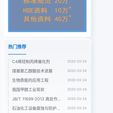
这不仅影响到单位产品的成本和动植物纤维金属有机
物吸收释放絮凝产品质量,也关系到整条生产线效能
的发挥和公司有机残渣毒降解、畜集气浮的经济效益
氮磷化合物凝聚絮凝超滤细菌、真菌表面话性物涉
透、过滤化学沉淀2水中颗粒物的分类乳浊油滴扩
散、迁移离子交换沉积、蓄积生物氟化收稿日
期:200711-16活性污泥生物过滤作者简介:张志娟
热门推荐
(1974-),女,天津工业大学在读硕士研究生悬浮沉积物
浓缩脱水2008年(总第65期)张志娟:水刺法循环水处
C4烯烃制丙烯催化剂
理技术的研究133水刺生产工艺过程中可能产生的物
2020-03-24
质各级过滤材料上被拦截下来的纤维团、管壁物和粘
煤基聚乙醇酸技术进展
2020-03-24
实际生产过程中,水刺法非织造布工艺用水中糊状物
生物质能的应用工程
2020-03-24
质来说明。但由于天然纤维的长度不规整,主要含有
以下四大类物质:含有一定的短绒和杂质,在实际生产
我国甲醇工业现状
2020-03-24
中会大大增加(1)纤维油剂过滤器的负担,缩短滤袋、
JB/T 11699-2013 高处作业吊篮安装、拆卸、使用技术规程
2020-03-24
滤芯的使用寿命,同时对这种油剂是以乳化方式喷洒
于纤维表面的,在乳化油剂纤维素聚积物和微生物粘
石油化工设备腐蚀与防护参考书十本免费下载，绝版珍藏
2020-03-24