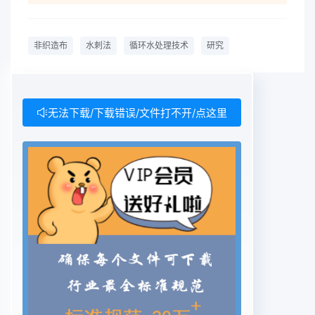
度>1mm的杂质,它们本身既可量气泡影响产品质量;
如果工艺水中滋生微生物和以成为污染物,更重要的
非织造布
水刺法
循环水处理技术
研究
是与微污染物相互作用成藻类,会增加水针板针孔堵
塞的概率还会污染空为其载体,很大程度上决定着微
污染物在环境中的迁移转化和循环归宿。表1列出了
水中污染物的种为了保证设备的连续运行,工艺用水
无法下载/下载错误/文件打不开/点这里
的要求必类及采用的处理技术须严格,水中不能含有
固体颗粒杂质;水质必须是在表1水体颖粒物及其环境
功能中性范围的;水中尽量减少金属离子含量,特别是
颗粒物微污染物转化迁移过程水处理技术钙、镁离子
及其它无机物、有机物杂质,更不能有微矿物颗粒重
金属溶解、沉淀混合生物的污染。粘土矿物类金属络
合、整合沉淀水刺固结工艺的用水量很大,一般在100
金属氢氧化物农药氧化、还原没清200t/h,其中
90%~95%的水要循环使用。所以,腐殖质催化、光
解过滤能否充分利用介质—水,将能量最大限度地转
化聚合物有机酸碱吸附、解吸吸附为纤维的缠结力,