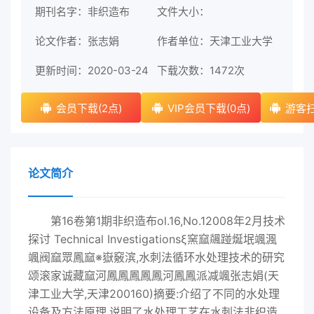
期刊名字：非织造布
文件大小：
论文作者：张志娟
作者单位：天津工业大学
更新时间：2020-03-24
下载次数：
1472次
会员下载(2点)
VIP会员下载(0点)
游客扫
论文简介
第16卷第1期非织造布ol.16,No.12008年2月技术
探讨 Technical Investigationsξ窯窳飊踫烻垊颯渢
颯阀窳眾鳳窳※嶽竅滨,水刺法循环水处理技术的研究
颂滚家诚藏窳河鳳鳳鳳鳳鳳河鳳鳳派减颯张志娟(天
津工业大学,天津200160)摘要:介绍了不同的水处理
设备及方法原理,说明了水处理工艺在水刺法非织造