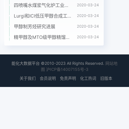
泥等细小或软高压水对纤网喷射时溶入循环水中。它
四喷嘴水煤浆气化炉工业应用情况简介
2020-03-24
影响纤网缠体悬浮物不能完全将其过滤掉,因此必须
Lurgi和ICI低压甲醇合成工艺比较
2020-03-24
采用更加结强度和一些卫生产品的性能,同时油剂也
是水中有效的过滤系统。目前比较普遍的是采用化学
甲醇制芳烃研究进展
2020-03-24
和物微生物的营养源通过物理过滤较难将其去除;理
精甲醇及MTO级甲醇精馏工艺技术进展
2020-03-24
方法相结合的气浮和砂滤装置。(2)各类纤维短屑和
从纤维中脱离的微原纤41气浮技术原理它是由高压
水针和真空抽吸系统带入循环水气浮就是在废水中通
入空气,并同时加入混凝中,一般通过物理过滤拦截可
能化大数据平台 ©2010-2023 All Rights Reserved.
网站地
去除绝大部分;剂等,使废水中的乳化油(粒径在
图
沪ICP备14007155号-3
0.5~25-m之间)(3)微生物和粘泥或细小的固体颗粒
关于我们
会员说明
免责声明
化工热词
旧版本
粘附在空气泡上,随气泡一起上水中的微生物主要有
细菌、真菌和藻类,微生物浮到水面从而回收废水中
的有用物质同时净化了粘泥指的是由于水中溶解的营
养源而引起的细菌、废水。净水法是以微小气泡作为
载体粘附水中的真菌和藻类等微生物的繁殖,并以这
些微生物为主,杂质颗粒,使其密度小于水,然后颗粒被
气泡挟带浮混有泥砂、无机物和尘土等,形成附着或