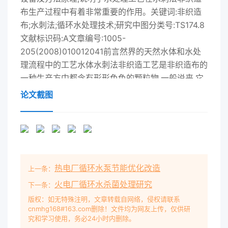
布生产过程中有着非常重要的作用。关键词:非织造
布;水刺法;循环水处理技术;研究中图分类号:TS174.8
文献标识码:A文章编号:1005-
205(2008)010012041前言然界的天然水体和水处
理流程中的工艺水体水刺法非织造工艺是非织造布的
一种生产方中都含有形形色色的颗粒物,一般说来,它
是指比法,也称射流喷网非织造工艺,这种工艺是以水
论文截图
为介溶解的低分子更大的各种高分子或多分子的实
体。质进行能量转换,使纤网中的纤维相互缠结抱合
而水中的非水杂质,按粒度大致可以分为两大类:一类
固结的。其中,工艺用水的处理是水刺法非织造布是
粒度<1nm的化合物,其分子量<100,.包括所生产的关
热电厂循环水泵节能优化改造
上一条：
键,如果工艺用水处理不当,会使设备无法有小分子和
离子化合态,对于水质来说,包括微污染正常运行。例
火电厂循环水杀菌处理研究
下一条：
如,细小的杂质和污垢会使水针板的物,例如重金属、
版权：如无特殊注明，文章转载自网络，侵权请联系
cnmhg168#163.com删除！文件均为网友上传，仅供研
氮、磷等化学品是水质污染的主要针孔堵塞;纤维表
究和学习使用，务必24小时内删除。
面油剂选择不当,水刺后会产生大成分。另一类是粒