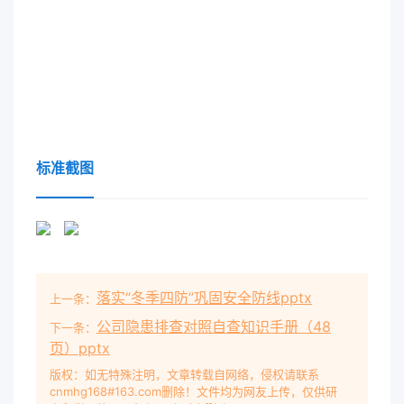
标准截图
落实“冬季四防”巩固安全防线pptx
上一条：
公司隐患排查对照自查知识手册（48
下一条：
页）pptx
版权：如无特殊注明，文章转载自网络，侵权请联系
cnmhg168#163.com删除！文件均为网友上传，仅供研