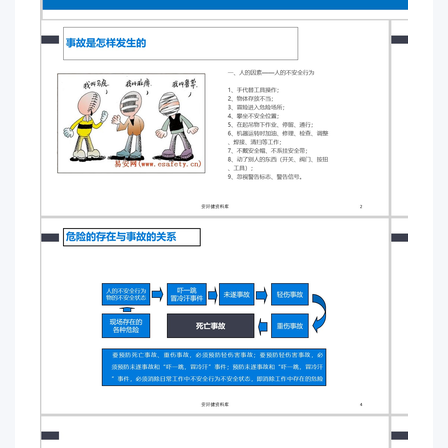
件事情，如果客观存在着发生某种事故的可能性，不
管这个可能性有多小，如果重复去做时，事故总会在
某一时刻发生。 墨菲定律 在安全生产中，一些小的
隐患和违章在一次或数十次过程中也许不会导致事
故，但是总是维持这样的状态终究是会发生事故的，
侥幸和麻痹是很多血淋淋的事故的根源。的关系安环
健资料库因此…只有：控制了人的不安全行为 物的
不安全状态 —— 才能有效地减少和防范事故！安环
健资料库作业现场常见伤害类型1.高处坠落3.物体打
击2.机械伤害4.触电5.中毒窒息6.火灾爆炸7.灼伤烫
伤8.坍塌9.割伤轧伤10.还有呢追悔莫及安环健资料
库安全事故案例分析案例一： 违章操作卷扬机,卷入
卷筒把命丧 事故经过 某钢厂原料工段2号
250m3白灰竖窑丙班炉长甲到2号炉仪表操作室向开
车工乙布置2号炉卷扬机的清扫工作。甲接着同乙一
起到2号炉二楼卷扬机处打扫卫生。甲、乙先将卷扬
机东侧安全护栏搬开,然后,甲用铁锹清理卷扬机下面