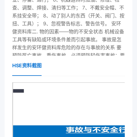
查、调整、焊接、清扫等工作； 7、不戴安全帽、不
系挂安全带； 8、动了别人的东西（开关、阀门、按
扭、工具）； 9、忽视警告标志、警告信号。 安环
健资料库二. 物的因素——物的不安全状态 机械设备
工具等有缺陷或环境条件差而引起事故。 事故是怎
样发生的安环健资料库危险的存在与事故的关系 要
预防死亡事故、重伤事故，必须预防轻伤害事故；要
预防轻伤害事故，必 须预防未遂事故和“吓一跳，冒
HSE资料截图
冷汗”事件；预防未遂事故和“吓一跳，冒冷汗 ”事
件，必须消除日常工作中不安全行为不安全状态，即
消除工作中存在的危险人的不安全行为 物的不安全
状态吓一跳 冒冷汗事件未遂事故轻伤事故重伤事故
死亡事故现场存在的 各种危险安环健资料库 不安全
行为 1000…000 不安全状态Heinrich统计 了55万
起伤害 事件…每330起同类事件中 29件 1件 轻伤害
300件 未产生伤害死亡、重伤害海因里希法则: 事故
三角形 1：29：300安环健资料库100 -1= 0 任何一