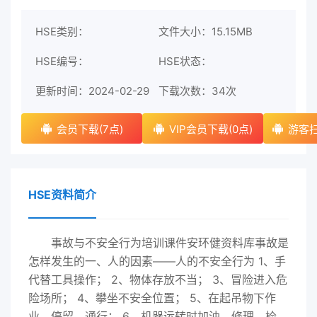
HSE类别：
文件大小：15.15MB
HSE编号：
HSE状态：
更新时间：2024-02-29
下载次数：
34次
会员下载(7点)
VIP会员下载(0点)
游客扫
HSE资料简介
事故与不安全行为培训课件安环健资料库事故是
怎样发生的一、人的因素——人的不安全行为 1、手
代替工具操作； 2、物体存放不当； 3、冒险进入危
险场所； 4、攀坐不安全位置； 5、在起吊物下作
业、停留、通行； 6、机器运转时加油、修理、检