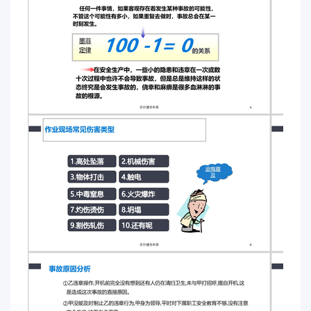
的积灰,乙则用扫帚先清扫东侧,然后清扫北侧。清扫
完后,乙完全没有顾及尚有一人在机台清扫卫生,也未
打任何招呼便回到操作室开车加料,当加第五斗料时,
发现电流偏离经查发现,甲的脚被卷入卷扬机卷筒的
钢丝绳下,经抢救无效死亡。安环健资料库①乙违章
操作,开机前完全没有想到还有人仍在清扫卫生,未与
甲打招呼,擅自开机,这是造成这次事故的直接原因。
②甲没能及时制止乙的违章行为,甲身为领导,平时对
下属职工安全教育不够,没有注意安全生产,结果自食
恶果。事故原因分析安全管理不到位、缺乏安全教育
安环健资料库 ①这是一起违章开动卷扬机造成的严
重伤害事故。领导者和操作者必须加强安全生产教
育,树立安全生产意识。 ②事故责任人乙严重违章作
业,毫无责任心和负责的工作态度,工作不专心,马马虎
虎,造成严重后果。 ③卷扬机属高速旋转的设备,应
采取严格的防范措施,当有人在卷扬机附近时,不允许
随便开机,卷扬机回转部位应有防护栏杆,应制定岗位