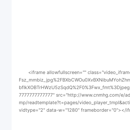
<iframe allowfullscreen="" class="video_if
Fsz_mmbiz_jpg%2FBXbCWOu0XvBXNibuMYohZhm
bfIkXOBTrHWzU5zSqdQ%2F0%3Fwx_fmt%3Djpeg" d
7777777777777" src="http://www.cnmhg.com/e/ad
mp/readtemplate?t=pages/video_player_tmpl&a
vidtype="2" data-w="1280" frameborder="0"></i