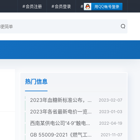
会员注册
会员登录
热门信息
2023年血糖新标准公布，不是3.9-6.1，快来看看你的血糖正常吗？
2023-02-07
2023年各省最新电价一览！8省中午执行谷段电价！
2023-01-03
西南某供电公司“4·9”触电亡人事故快报 | 所有配网作业停工一天，各单位严格落实“六杜绝六强化”！
2022-04-19
GB 55009-2021《燃气工程项目规范》（含条文说明），2022年1月1日起实施
2021-11-07