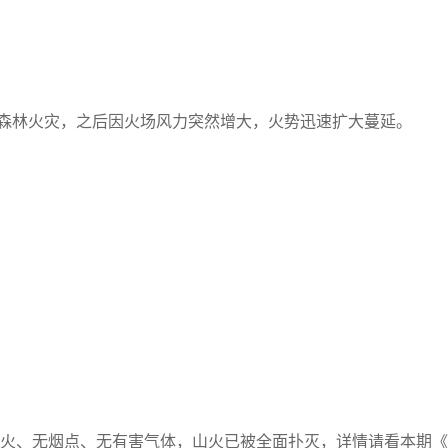
生森林火灾，之后因火场风力突然增大，火势迅速扩大蔓延。
无明火、无烟点、无有害气体，山火已被全面扑灭，详情请看本期