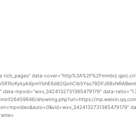
rame rich_pages" data-cover="http%3A%2F%2Fmmbiz.qpic.c
5R1IicKykyAXpmYbhE6d82QohCib5Yso78DFJ68xNRABem
ata-mpvid="wxv_3424132731385479179" data-ratio="1.
min126459646/showimg.php?url=https://mp.weixin.qq.co
ction=mpvideo&auto=0&vid=wxv_3424132731385479179" da
frame>