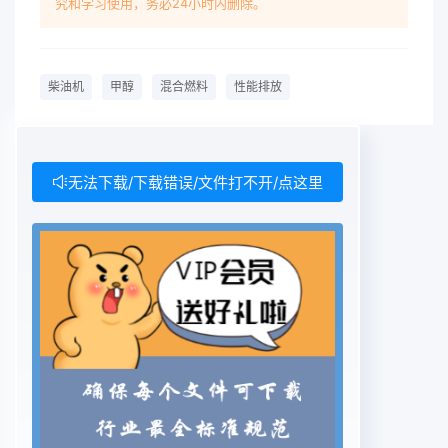
究和学习使用，务必24小时内删除。
diesel and op emulsificationreagent were mixed
according to volume ratio of 15: 80: 2.5. The
mixed fuel was prepared by new
柴油机
甲醇
混合燃料
性能排放
emulsificationtechnology and compared with
diesel. The density and viscidity of methanol-
diesel mixed fuel were lower thanthat of diesel,
the viscidity was 1. 20 E20, and atomization
无法下载/下载错误/文件打不开/点这里
quality and evaporation capability were
enhancedAlong with the increment of burthen,
the fuel consumption rate of burning mixed fuel
was lower than that ofburning diesel in diesel
engine, the economy was some enhanced. The
average fuel saving rate ofmethanol-diesel
mixed fuel reached 9.5%0, the fuel saving rate
reached 12. 4% averagely under medium
andhigh burthen. In the range of medium and
high burthen, all the smoke intensity of burning