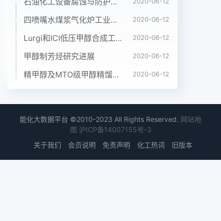
异较大,在料。醇类燃料是国际公认的一种清洁代用
石油化工设备腐蚀与防护参考书十本免费下载，绝版珍藏
2020-06-12
燃料,美国柴油杋上掺烧甲醇或燃用纯甲醇比较困
四喷嘴水煤浆气化炉工业应用情况简介
2020-06-12
难。笔者在基金项目:河南省科技攻关计划项目
Lurgi和ICI低压甲醇合成工艺比较
2020-06-12
(9412009Y0802)作者简介:单士睿,男,1981年出生,
河南商丘人,许昌职业技术学院机电工程系,硕士研究
甲醇制芳烃研究进展
2020-06-12
生,中国煤化41000职业技术学院机电工程系,E-
精甲醇及MTO级甲醇精馏工艺技术进展
2020-06-12
mai;lyljljll@sohu.com收稿日期:2009-11-03,修回日
期:2010-01-14什HCNMHG中国农学通报
htp://ww.casb. org. cn382柴油杋结构不变的情况
下,经过试验硏究,提岀一种新利于完全燃烧;虽然甲醇
能化大数据平台 ©2010-2023 All Rights Reserved.
网站地
的热值较低,但其理论空燃比的乳化工艺,为柴油机掺
图
沪ICP备14007155号-3
烧甲醇技术的应用提供了广下形成的混合气热值大体
关于我们
会员说明
免责声明
化工热词
旧版本
上与柴油燃料相同,不会降阔的前景。低发动机的功
率;由于甲醇汽化潜热较大,使燃烧过程1材料与方法变
得柔和;着火极限较柴油着火极限宽,这样选择运转1.1
材料工况有较大的自由度,有利于排气净化及降低油
耗1.L.Ⅰ甲醇及柴油的物理化学性能试验材料中甲醇、
甲醇的十六烷值很低,不适宜直接作为发动机的燃料