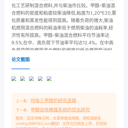
化工艺研制混合燃料,并与柴油作比较。甲醇-柴油混
合燃料的密度和粘度较柴油降低,粘度为1.,20°E20,雾
化质量和蒸发性能得到提高。随着负荷的増大,柴油
机燃用混合燃料的耗油率低于燃用柴油的油耗率,经
济性有所提高。甲醇-柴油混合燃料平均节油率达
9.5%,在中、高负荷下节油率平均达12.4%。在中高
负荷范围内燃用混合燃料的烟度均低于燃用柴油时
的,下降达25.6%,Nκ的排放值显著降低。柴油杋燃用
论文截图
甲醇-柴油混合燃料热效率有所提髙,中、髙负荷时耗
油率昰著下降,经济性妤,减少了环境污染,具有良好的
经济和社会效益。关键词:柴油机;甲醇;混合燃料;性能
排放中图分类号:S232.6文献标志码:A论文编
号:2009-2286The applied Research of Methanol
吲哚三甲醇的研究进展
上一条：
and Diesel Fuel BlendsShan shirui(Xuchang
Vocational and Technology College, Xuchang
甲醇双效精馏系统的优化研究
下一条：
Henan 461000Abstract: Under the condition of
版权：如无特殊注明，文章转载自网络，侵权请联系
cnmhg168#163.com删除！文件均为网友上传，仅供研
invariable structure of diesel engine. methanol.