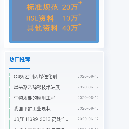
mixed fuel was lowerthan that of burning diesel.
and the decrement reached 25. 6%, and the
letting value of nox redincreased; the fuel
consumption rate decreased significantly under
medium and high burthen with goodeconomy,
reduced environmental pollution and had good
economic and social benefitKey words:
dieselengine; methanol; mixedfuel; emissions
热门推荐
performance0引言环保局认为:采用甲醇燃料是实现
清洁环境的最有效随着工业的发展和人民生活水平的
C4烯烃制丙烯催化剂
提高,以石油的方法。中国具有丰富的煤炭资源,煤制
2020-06-12
醇成为发展为原料的液体燃料的消耗量持续増长,而
煤基聚乙醇酸技术进展
2020-06-12
石油资源却ˆ淸洁代用燃料的丰富资源,为内燃杋摆脱
生物质能的应用工程
2020-06-12
对石油燃料在日益减少,研究与开发替代燃料势在必
行。国外许的依赖和解决日趋严重的大气污染问题开
我国甲醇工业现状
2020-06-12
辟了一条新多国家都在研究、开发和应用适合本国国
JB/T 11699-2013 高处作业吊篮安装、拆卸、使用技术规程
2020-06-12
情的清洁燃的途径。但由于甲醇和柴油的理化性质差