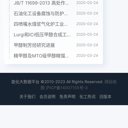
JB/T 11699-2013 高处作业吊篮安装、拆卸、使用技术规程
2020-03-24
石油化工设备腐蚀与防护参考书十本免费下载，绝版珍藏
2020-03-24
四喷嘴水煤浆气化炉工业应用情况简介
2020-03-24
Lurgi和ICI低压甲醇合成工艺比较
2020-03-24
甲醇制芳烃研究进展
2020-03-24
精甲醇及MTO级甲醇精馏工艺技术进展
2020-03-24
能化大数据平台 ©2010-2023 All Rights Reserved.
网站地
图
沪ICP备14007155号-3
关于我们
会员说明
免责声明
化工热词
旧版本