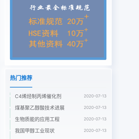
了很高1.1.1世界 聚乙烯产能及消费预测的要求。煤化
工行业的发展要充分考虑自身的条件2012年世界聚
乙烯(PE)产能为10 006万Va,和基础,做好产业布局、
项目布局。煤制聚烯烃作为世界聚乙烯需求8 290万
t;预计到2017年世界聚煤化工产业链的重要一部分，
如何找准市场定位、收稿日期:2013-07-18。协调和
统筹发展非常重要。笔者对国内外聚烯烃的作者简
介:齐薇(1978- -),女,陕西宝鸡人,本科,高级工程师,现
从产能需求情况及成本状况进行了调查和分析。事煤
热门推荐
化工工程技术研究工作。E-mail: qiwei@
echinacoal. com。参考文献:[4]郑卓群,吴廷华,茆福
C4烯烃制丙烯催化剂
林,等.甲醇和氨基甲酸甲酯制[1] 杨吉红.由尿素醇解
2020-07-13
制碳酸=二甲酯新技术千吨级装碳酸二甲酯的热力学
煤基聚乙醇酸技术进展
2020-07-13
分析[J].石油与天然气化工，置经济效益分析[J].化
生物质能的应用工程
2020-07-13
工技术经济, 2006,24(9):2005 ,34(2):87-88.33-
34 ,40.[5] 张军亮,赵宁,李军平,等，尿素醇解法合成
我国甲醇工业现状
2020-07-13
碳酸二甲.[2] 王洪波,祁增忠,夏代宽，尿素和甲醇制