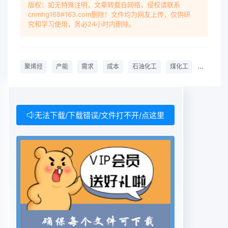
status of con-version to olefins ，polyolefin by
版权：如无特殊注明，文章转载自网络，侵权请联系
cnmhg168#163.com删除！文件均为网友上传，仅供研
different raw material route are investigated.
究和学习使用，务必24小时内删除。
The industrial situation of coal conversion to
polyolefin isanalyzed by forecasting the
capacity of supply and demand and
聚烯烃
产能
需求
成本
石油化工
煤化工
Polyolefi
summarizing the costs of various kinds ' raw
material route conversion toolefin. It points out
that the coal conversion to polyolefin has
definite space, but has challenge meanwhile,
无法下载/下载错误/文件打不开/点这里
need to be careful, andsome suggestions on the
development of coal conversion to polyolefin
are put forward.Key words :Polyolefn;
Production capacity ; Demands; Cost;
Petroleum chemical industry; Coal chemical
industry为了推进石油替代,缓解石油供需矛盾,促进
经1聚烯烃市场供 需现状及预测济社:会平稳发展,国
家正积极推进新型煤化工产业1.1 世界聚烯烃产业现
状及预测的发展,但同时也对煤化工行业的发展提出