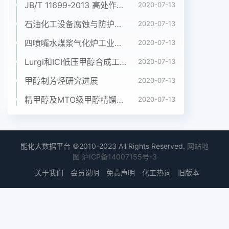
JB/T 11699-2013 高处作业吊篮安装、拆卸、使用技术规程
2020-07-13
备碳酸二甲酯工艺模拟研究[J].石油化工. 2008 ,37:
317 ~319.酯的热力学分析[J].天然气化工,
石油化工设备腐蚀与防护参考书十本免费下载，绝版珍藏
2020-07-13
2006,31(1):[6] 李春山,张香平，张锁江，等.加压-常
四喷嘴水煤浆气化炉工业应用情况简介
2020-07-13
压精馏分离甲75-78.醇-碳酸”中国煤化工[].化工过程
Lurgi和ICI低压甲醇合成工艺比较
2020-07-13
[3]郑卓群 ,吴廷华,茆福林,等.尿素和甲醇制氨基甲酸
学报.200甲酯体系热力学分析[J].石油与天然气化
甲醇制芳烃研究进展
2020-07-13
工,2004,[7]董满祥,YHCNMH G,以水时什么工，嗽
精甲醇及MTO级甲醇精馏工艺技术进展
2020-07-13
比一T 脂的催化精馏过29(5):71-73.程设计[D].天津:
天津大学,2007..齐薇等煤化工制聚烯烃产业形势分
析.●23●乙烯生产能力将达到10903万Va,需求将达
到2013年,全球聚丙烯产能将达6875万Va,产量10
能化大数据平台 ©2010-2023 All Rights Reserved.
网站地
066万Va。5738万Va,开工率83.7% ,需求5 738万
图
沪ICP备14007155号-3
Va"。1.1.2 世界聚丙烯产能及消费预测未来世界聚丙
关于我们
会员说明
免责声明
化工热词
旧版本
烯扩能主要来自中东和亚洲地2010年世界聚丙烯
(PP)总产量5 673万Va，区,而世界聚丙烯需求增长
则主要来自亚洲，预计需求4979万Va。世界聚丙烯
生产主要集中在亚2015年世界聚丙烯需求6300万t,