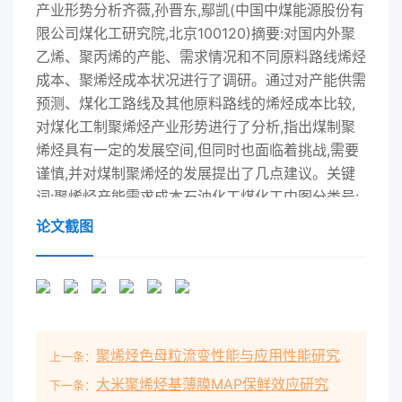
产业形势分析齐薇,孙晋东,鄢凯(中国中煤能源股份有
限公司煤化工研究院,北京100120)摘要:对国内外聚
乙烯、聚丙烯的产能、需求情况和不同原料路线烯烃
成本、聚烯烃成本状况进行了调研。通过对产能供需
预测、煤化工路线及其他原料路线的烯烃成本比较,
对煤化工制聚烯烃产业形势进行了分析,指出煤制聚
烯烃具有一定的发展空间,但同时也面临着挑战,需要
谨慎,并对煤制聚烯烃的发展提出了几点建议。关键
词:聚烯烃产能需求成本石油化工煤化工中图分类号:
TQ221文献标识码:A 文章编号:1006-7906(
论文截图
2013)06-0022-06Situation analysis of coal
conversion to polyolefin industryQI Wei, SUN
Jjindong, YAN Kai( China National Coal Group
Corp. Coal Chemical Research Institute, Beijing
100120, China)Abstract : The production
聚烯烃色母粒流变性能与应用性能研究
上一条：
capacity , demand status of polyethylene and
propylene at home and abroad, and the cost
大米聚烯烃基薄膜MAP保鲜效应研究
下一条：