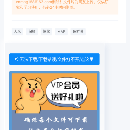
cnmhg168#163.com删除！文件均为网友上传，仅供研
diferent texture, thickness and ordinance. When
究和学习使用，务必24小时内删除。
the rice has stored for 4 months with MAP in
nor-2004年第3期mal temperature and pressure,
the change of total acidity, fat acidity, reducing
大米
保鲜
陈化
MAP
保鲜膜
sugar and viscosity is intimate related with
packing,thinmess of film and package weigh,
ect. Synthesis ffctiveness indicted that the best
preservative film was 0.05 mm
无法下载/下载错误/文件打不开/点这里
polyethylenebag, fllowed by 0.03 mm polyvinyl
chloride bag.Key words: milled rice; storage;
aging; modified atmosphere packing;
preservative film(总第22期)。中图分类
号:TQ325.1文献标识码:A文章编号: 1009- -6221
(2004) 03-0022-03全世界粮食产后平均损失率约
占10% ,其中发展中国家高达20%-40%,而发达国家
仅为1.5%~3%。稻米因后熟1 材料 和方法期短,不耐
高温,易氧化变黄,易结露,易虫霉,导致我国稻米贮藏期