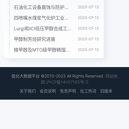
者主要研究不同厂生产。保鲜膜处理的大米MAP保
石油化工设备腐蚀与防护参考书十本免费下载，绝版珍藏
2020-07-13
鲜的总酸、脂肪酸、还原糖、黏度1.3试验处理等生
四喷嘴水煤浆气化炉工业应用情况简介
2020-07-13
理衰老指标,以期为专用保鲜膜研制与应用提供可靠
Lurgi和ICI低压甲醇合成工艺比较
2020-07-13
分别称取大米5 000g,放入433 mmx290 mmx0.03
mm技术参数。(或0.05 mm、0L08 mm0 12? mm)
甲醇制芳烃研究进展
2020-07-13
的大米专用PE、PVC保鲜基金项目:国家重点星火计
精甲醇及MTO级甲醇精馏工艺技术进展
2020-07-13
划项目(00101D6100001)天津袋、防鼠保鲜中国煤
化工.对照为普通编.市重点攻关项(003121411)织袋,
各处理YHCNMHG验架上.定期测作者简介:潘巨忠
(1979--),男，汉族，浙江宁波人，硕士研究定总
能化大数据平台 ©2010-2023 All Rights Reserved.
网站地
酸、脂肪酸、还原糖.黏度等生理衰老和陈化指标,每
图
沪ICP备14007155号-3
处生,主要从事农产品保鲜加工研究工作.理5个重
关于我们
会员说明
免责声明
化工热词
旧版本
复。221.4测定方法25.0-士明处理I上-ck|1.4.1水分测
定采用CB5497-85隧道式烘箱法;总酸测定。
20.0KOH碱液滴定法;脂肪酸测定无水乙醇提取法;还
原糖测量15.0定碱性酒石酸铜直接滴定法;黏度测定
旋转式黏度计法。基10.0.02结果与分析22贮藏时