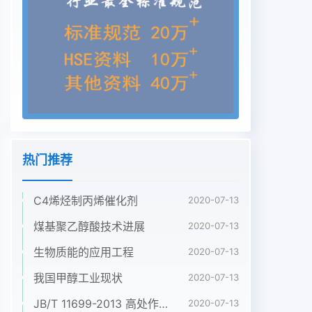
间由于霉变、陈化等引起损失率高达10%~15%，1.1
材料每年损失约2220万t~2960万t。大米以小站稻
越选3*为试材,由天津市水稻研兖所提发达国家依靠
先进的机械、电子.计算机工业基础、廉供;保鲜膜为
大米专用PE.PVC保鲜膜及防鼠保鲜膜,由国价能源及
高消费支撑，大米保鲜主要采取"低温+ CA"现代家
农产品保鲜工程技术研究中心研制，复合膜和编织袋
由化贮藏方式。保鲜效果良好,但这种贮藏方式不适
合我国市场购买。国情。1.2设备自发气调(MA)保鲜
热门推荐
技术是依靠塑料薄膜的气体调控微型高速万能粉碎机
为天津市泰斯仪器有限公司生功能,最大限度地借助
C4烯烃制丙烯催化剂
大米呼吸消耗降低O2、提高CO2,反产:烘箱为上海市
2020-07-13
实验仪器总厂生产;水浴锅为北京市长风向再利用呼
煤基聚乙醇酸技术进展
2020-07-13
吸这种生物能形成的“低O2+高CO2"的协同效仪器仪
生物质能的应用工程
2020-07-13
表公司生产;离心机(Heraeus instument)为德国Os-
应,抑制自身呼吸消耗,延缓衰老,达到长期保鲜的目
我国甲醇工业现状
2020-07-13
的。terode公司生产;NDJ-79型旋转式粘度计为同
JB/T 11699-2013 高处作业吊篮安装、拆卸、使用技术规程
2020-07-13
济大学机电该技术简易、实用,保鲜效果好。因此,笔