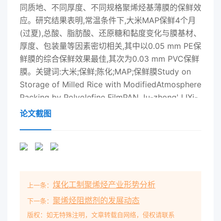
同质地、不同厚度、不同规格聚烯烃基薄膜的保鲜效
应。研究结果表明,常温条件下,大米MAP保鲜4个月
(过夏),总酸、脂肪酸、还原糖和黏度变化与膜基材、
厚度、包装量等因素密切相关,其中以0.05 mm PE保
鲜膜的综合保鲜效果最佳,其次为0.03 mm PVC保鲜
膜。关键词:大米;保鲜;陈化;MAP;保鲜膜Study on
Storage of Milled Rice with ModifiedAtmosphere
Packing by Polyolefine FilmPAN Ju-zhong' LIXi-
hong2 YANGGongming'(1.Northwest Sci- tech
论文截图
University of Agricuiture and Forestry, Yanglin
Shanxi 712100, China; .2.Notional Engineering
and Technology Research Center of Agriculture
Products Freshness Protection, Tianjin 300384,
China) .Abstract: Using milled rice of Yuexuan
煤化工制聚烯烃产业形势分析
上一条：
3" (Xiaozhan paddy), studied the efect of
storage of milled rice with modified
聚烯烃阻燃剂的发展动态
下一条：
atmospherepacking by preservative film of
版权：如无特殊注明，文章转载自网络，侵权请联系