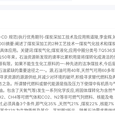
CD 规范)执行优秀期刊-煤炭深加工技术及应用熊道陵,李金辉,
00)摘要:阐述了煤炭深加工的2种工艺技术一煤炭气化技术和煤
体应用。关键词:煤炭气化;煤炭液化;应用中圈分类号:TQ536
011-00过去50年来，石油资源新发现的速率比累积用是将煤转化成清洁的
源有限，如果不能生生化工原料的一-种先进的洁净煤技术,今后
油紧缺的重要途径之一-。源,石油可用40年,天然气可用60多年
。寻求资源的源源供给,并减少对环境的破坏,积极寻求替代燃料及
当务之急。所谓替代燃料或替代能源是指及压力下使煤中有机质与
油。包含了天氧气等)发生一系列化学反应,将固体煤转化为含然
2、CH4等可燃气体和CO2、N2等非可燃气列燃料、核能及电
具备3个条件,即气化35% ,天然气21% ,煤炭22% ,核能7% 
工其余12%为生物质能及其它。艺如图1所示。随着石油需求量继