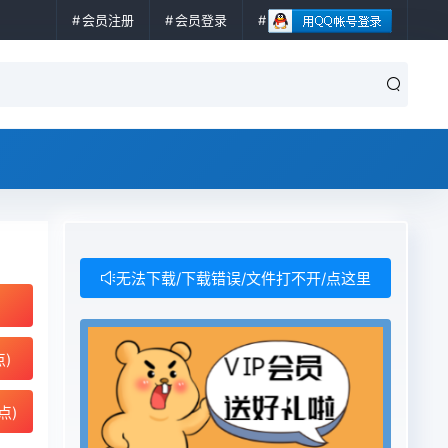
会员注册
会员登录
无法下载/下载错误/文件打不开/点这里
点)
点)