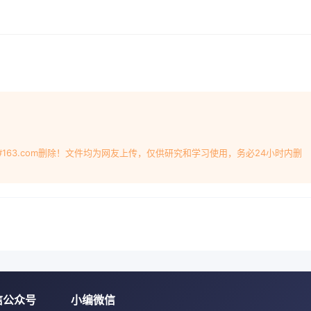
到顶峰而下降。目前煤气石油供给大多依赖中东油源,储藏量有限
较干净,但大部分替代程度小,需要寻求大量的能源供气灰或空气
化工艺流程源。因此煤炭和天然气是石油之后的主要的能源来源
发生的反应包括煤的热解、气化和燃代。当今世界对煤炭的进步
、固液三相越广。随着科技进步及世界能源危机的影响8益加产
深加工技术受到广泛关注和发展,煤炭液化类型肌非均相气一周后
01 -05基金项目:国家自然科学基金资助项目( 50864004) ;
:熊道陵(965 -) ,男,江西吉安人,教授,博士,从事能源开发应用
,因此国神华集团煤直接液化工业化大型PSu装置于在选择媒'(
#163.com删除！文件均为网友上传，仅供研究和学习使用，务必24小时内删
开工兴建,已于2008年底建响极为重要。传统' (化炉的气化用煤
接液化括煤的反应性、粘结性、结渣性、热稳定性.机械强工艺流程
。煤炭气催化创气气体.化L艺可按压力、气化剂、气化过程供热
用的是按气化炉内煤料气化剂的接触方式备单元户单元厂 L单元L
定床气化。在气化过程中,煤由气化炉團2煤直接液化工艺流程示意顶
相对于气体的上升速度而言,煤料下降速该工艺是把煤先糜成粉,再
床气重油(循环溶剂)配成煤浆,在高温(450C)和高压化;而实际
a)下直接加氢将煤转化成汽油、柴油等下移动的,比较准确的称其为
信公众号
小编微信