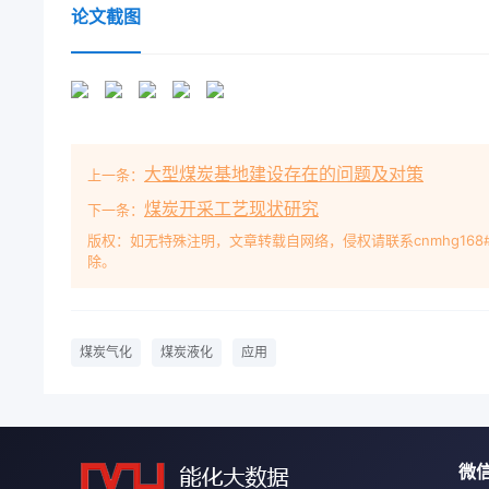
加,各国忧心能源及经某|济安全。世界石油供给很快达
论文截图
政治不.安定,油价受制于人。替代燃料及再生能源虽然
氢能及燃料电池的来源目前还是依赖传统能團1煤炭气
煤作为一种能源在社会发展中的作用不可替气化过程
工利用范围越来烧反应。煤的热解是指煤从固相变为气
的过程。煤的气化和燃烧反应则包括2种反应深,煤炭
大型煤炭基地建设存在的问题及对策
上一条：
均妇的气相反应。中国煤化工YHCNMHG收稿日期:2009-
西省教育厅科技资助项目(赣教高字[2008]87号)作者简介
煤炭开采工艺现状研究
下一条：
术管理工作等。1.不同的气化工艺对原料的性质要求不同
版权：如无特殊注明，文章转载自网络，侵权请联系cnmhg168
除。
艺时,考虑气化用煤的特性及其影2004年8月25日正式
质主要包成,经试运行7d已取得了圆满成功。煤的直
图2所示。度、粒度组成以及水分、灰分和硫分含量等
式等分煤」煤米胡反网分离上提质加二柴油汽油类,常
煤炭气化
煤炭液化
应用
单儿二化它区分,主要有:祝环溶剂」L_ 残渣(1)固
入,气化剂由气化炉底部加入,煤料与气化剂逆流接触,
身产生的液化度很慢,甚至叮视为固定不动,因此称之为固定
煤料在气化过程中是以很慢的速度向(20 ~ 30MP
微