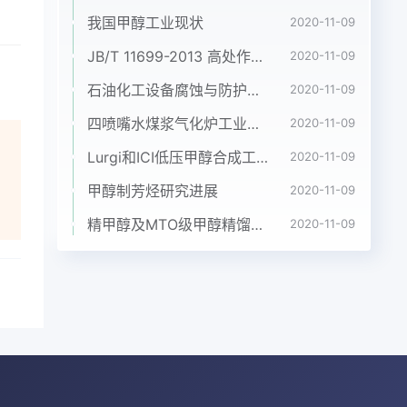
,且
我国甲醇工业现状
2020-11-09
给。
。
JB/T 11699-2013 高处作业吊篮安装、拆卸、使用技术规程
2020-11-09
的加
石油化工设备腐蚀与防护参考书十本免费下载，绝版珍藏
2020-11-09
物
四喷嘴水煤浆气化炉工业应用情况简介
2020-11-09
应和
江
Lurgi和ICI低压甲醇合成工艺比较
2020-11-09
与技
甲醇制芳烃研究进展
2020-11-09
化工
的性
精甲醇及MTO级甲醇精馏工艺技术进展
2020-11-09
如
方
上
部加
和自
上,
移动