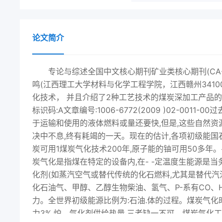
论文简介
专论与综述全国中文核心期刊矿业类核心期刊(CA-
鸣(江西理工大学材料与化学工程学院，江西赣州3410
化技术， 并且介绍了2种工艺技术的煤炭深加工产品的具
标识码:A文章编号:1006-6772(2009 )02-0
于运输和使用的液体燃料或量还要快,但是,这些自然资
决中不息,终有耗竭的一天。现在的估计,各项初级能国石
炭可用1煤炭气化技术200年,原子能的铀可用50多年
炭气化是指煤在特定的设备内,在- -定温度生能源是
化剂(如蒸汽空气或替代传统的化石燃料,尤其是替代汽
化石油气、甲醇、乙醇生物柴油、氢气、P-系有CO、H
力。全世界初级能源比例为:石油.体的过程。煤炭气化时,必须
力3%,炉、气化剂供给热量,三者缺一不可。煤炭气化