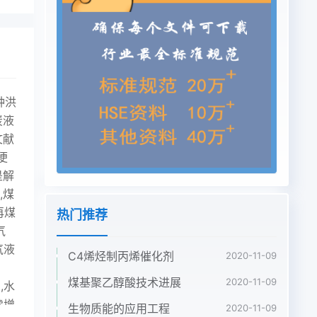
钟洪
炭液
文献
便
是解
,煤
再煤
热门推荐
气
气液
C4烯烃制丙烯催化剂
2020-11-09
煤基聚乙醇酸技术进展
2020-11-09
,水
续增
生物质能的应用工程
2020-11-09