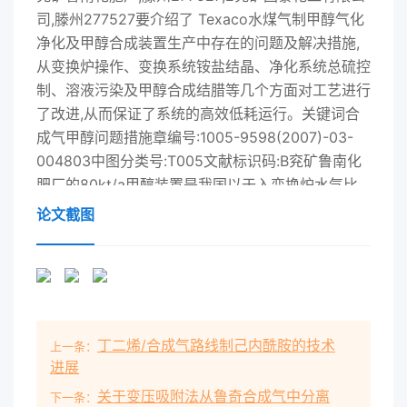
司,滕州277527要介绍了 Texaco水煤气制甲醇气化
净化及甲醇合成装置生产中存在的问题及解决措施,
从变换炉操作、变换系统铵盐结晶、净化系统总硫控
制、溶液污染及甲醇合成结腊等几个方面对工艺进行
了改进,从而保证了系统的高效低耗运行。关键词合
成气甲醇问题措施章编号:1005-9598(2007)-03-
004803中图分类号:T005文献标识码:B兖矿鲁南化
肥厂的80kt/a甲醇装置是我国以于入变换炉水气比
控制太低,当时水气比低于0.1Texaco煤气为原料气,
论文截图
自行设计和建造的第一套大型从而发生急剧的甲烷化
反应,系统被迫停车;而水气甲醇装置。该装置以
Texaco煤气为原料气,经中温部比控制太高,势必会降
低变换出口C0含量,达不到甲分变换,№脱硫脱碳、精
脱硫,使总硫<0.1×醇合成的要求;同时,床层也因大量
丁二烯/合成气路线制己内酰胺的技术
上一条：
的变换反应热而送往甲醇合成工段,采用5.0MPa低压
进展
法合成粗甲醇,有明显的温升,有时会超过热点指标。
关于变压吸附法从鲁奇合成气中分离
正常操作时的合成塔为“绝热一管壳型”反应器。
下一条：