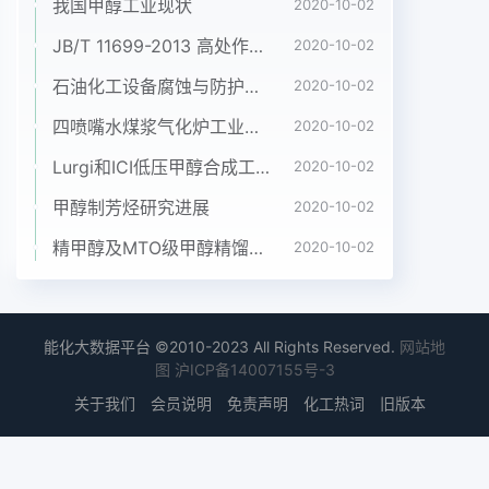
将净化系统变换气的冷凝液送到气化系统作为气品开
我国甲醇工业现状
2020-10-02
发工作化炉的补充用水。同时,水煤气中含有少量氮
JB/T 11699-2013 高处作业吊篮安装、拆卸、使用技术规程
2020-10-02
气,经过2007年6月孙岩等:合成气制甲醇装置存在的
石油化工设备腐蚀与防护参考书十本免费下载，绝版珍藏
2020-10-02
问题及解决措施变换系统时,在催化剂的作用下和气
体中的氢气反应水解槽;在脱硫系统,用NHD湿法和氧
四喷嘴水煤浆气化炉工业应用情况简介
2020-10-02
化铁干法脱硫而生成极少量的氨。这些氨在高浓度二
Lurgi和ICI低压甲醇合成工艺比较
2020-10-02
氧化碳存在相结合,以保证脱碳系统不受硫污染;有机
硫在脱碳下,反应生成碳铵化合物,在温度较低时,就有
甲醇制芳烃研究进展
2020-10-02
结晶析系统下的低温脱除,可使C0S低于3ng/m;脱碳
精甲醇及MTO级甲醇精馏工艺技术进展
2020-10-02
气的出。在变换系统的几个部位,都发生过铵盐结晶
现象。精脱硫,包括C0S的常温水解和精脱硫剂的吸
收HS,21变换气分离器出口溶液自调阀、前后切断阀
及最终将出净化系统的精制气的总硫控制在
能化大数据平台 ©2010-2023 All Rights Reserved.
网站地
图
沪ICP备14007155号-3
0.5mg/m3导淋阀堵塞问题3.1NHD溶液湿法脱硫净
化系统自投运开车后,就经常出现变换气分离脱硫系
关于我们
会员说明
免责声明
化工热词
旧版本
统的指标控制主要是脱硫塔出口硫化氢器液位高限、
出口自调阀卡,以致无法调节的现象,严含量的控制,在
此操作条件下,可将硫化氢控制在重时连导淋阀也无