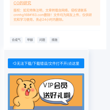
CO的研究
2000年6月建成,水气比控制在0.27-0.35。实现了化
工投料试车的一次成功,投产后4个多月达实际操作
版权：如无特殊注明，文章转载自网络，侵权请联系
cnmhg168#163.com删除！文件均为网友上传，仅供研
中,水气比的影响因素主要是两个方到了设计能力,产
究和学习使用，务必24小时内删除。
品质量达到了美国A级标准。经过面:第一,气化来水
煤气的温度。气化来水煤气的温度工程技术人员的努
力,该系统2002年实际生产能力低,则水气比低,而废
合成气
甲醇
问题
措施
锅换热面积一定,换热后水气比已达100kt/a。甲醇系
统投产以来,生产运行中暴露会比正常操作时有很大
下降,对变换操作有一定出不少问题,对此采取了相应
的解决措施。响;第二,0.4Pa蒸汽管网压力。由于废
无法下载/下载错误/文件打不开/点这里
锅所产蒸汽送入系统管网,管网的压力波动对废锅的
压力操作有1变换炉的操作较大影响。在2001年9月
22日变换系统开车时,由于管网压力不稳,蒸汽压力在
0.6MPa~0.3MPa波动,从德士古气化来的合成气含
C0体积分数45.23%,自调阀无法调节,造成入炉水气
比随之波动,致使炉这样高的含碳率显然不能满足合
成甲醇的要求,必须温超至700℃。所以,气化系统入