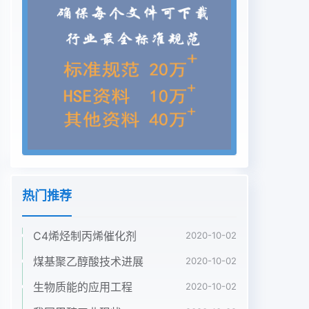
净化系统水煤气温将CO进行部分变换,使变换炉出口
C0体积分数控制度、蒸汽管网压力稳定是调节变换
气水气比的基本条在18%-24%。因此,变换炉的操作
是调节甲醇合成H/C件比的重要手段。变换炉操作的
另一要点是避免炉温大幅度降低目前,变换炉的操作
主要靠控制入变换炉的汽气而低于催化剂起活温度。
由于自调阀卡或液位假指示比(即变换炉入口温度)进
行调节。兖矿鲁南化肥厂甲造成煤气水分离器带水或
者变换炉空速过大,人口温醇变换系统第一炉催化剂
使用的是齐鲁石化院的度低或者水气比偏低,造成变
换炉炉温大幅度下降,QCS-10耐硫变换催化剂,在甲
热门推荐
醇系统开车的过程中曾经出现过床层温度暴涨超过
800℃,分析原因是由2变换系统的铵盐结晶M凵中国
C4烯烃制丙烯催化剂
2020-10-02
煤化工收稿日期:2007-02-25CNMHG氨的来源主要
是作者简介:孙岩(1973-),男,1998年毕业于华东理工
煤基聚乙醇酸技术进展
2020-10-02
大 Texaco化的的r澉小和沈。兖矿鲁南化肥厂学化
生物质能的应用工程
2020-10-02
学工程专业,工程师,主要从事甲醇生产及其下游产是