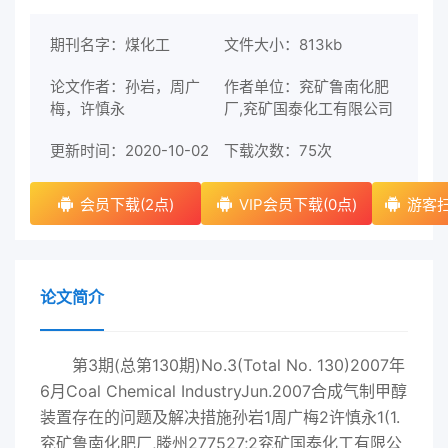
期刊名字：煤化工
文件大小：813kb
论文作者：孙岩，周广
作者单位：兖矿鲁南化肥
梅，许慎永
厂,兖矿国泰化工有限公司
更新时间：2020-10-02
下载次数：
75次
会员下载(2点)
VIP会员下载(0点)
游客扫
论文简介
第3期(总第130期)No.3(Total No. 130)2007年
6月Coal Chemical IndustryJun.2007合成气制甲醇
装置存在的问题及解决措施孙岩1周广梅2许慎永1(1.
兖矿鲁南化肥厂,滕州277527;2兖矿国泰化工有限公