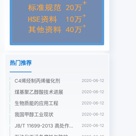
考文献煤电行业装备制造业都有积极推动作用的综合
产1]李样苓煤基多联产IGC及CC火电技术替代常规
火业技术方案,将对相关产业的发展带来全新的机
遇。电技术可行性分析[].中国电业(技术版),2011(1)
目前来看,我国已经成为世界最大的煤化工基[2]史本
天郭新生,刘英萍,王璋IGCC发电系统中煤气地,而未
来煤基能源系统的可持续健康发展还有很化工艺的选
择[D].中国科学院上海冶金研究所材料多技术路线需
热门推荐
要优化、工程难题需要解决,并产生大物理中国煤化
工量的相关装备、设备需求,而且,已经上马或规划以
C4烯烃制丙烯催化剂
CNMHG及潜在的煤基多联产行业未来将对资金、技
2020-06-12
术、装收确日期:201605-042016年第3期王国梁,等:
煤基聚乙醇酸技术进展
2020-06-12
低温甲醇洗运行常见问题及工艺处理转移至闪蒸罐进
生物质能的应用工程
2020-06-12
行闪蒸,降低温度;加大气提氮气的CO2和H2S溶解度
的降低,影响吸收效果,严重时用量(我厂控制在
我国甲醇工业现状
2020-06-12
6000Nm3/h左右),尽可能的气会造成净化气总硫超
JB/T 11699-2013 高处作业吊篮安装、拆卸、使用技术规程
2020-06-12
标。提CO2,降低带人硫化氢再生塔的几率,减小硫化