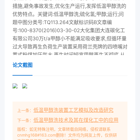
措施,避免事故发生,优化生产运行,发挥低温甲醇洗的
优势特点。关键词:低温甲醇洗;硫化氢;甲醇;运行;问
题中图分类号:TQ113.264文献标识码B文章编
号:100-8370(2016)03-30-02大化集团大连碳化工
有限公司30万t/a甲醇小不能满足吸收要求,但循环量
过大导致再生负荷生产装置采用荷兰壳牌的四喷嘴对
置式粉煤加压气大,再生时间短富甲醇再生不彻底,从
而导致贫甲化技术,水煤气部分变换工艺、大连理工
论文截图
大学低温甲醇残余H2S高;另外循环量过大单位甲醇
吸收的醇洗脱硫脱碳工艺、杭州林达冷管式均温型低
压甲CO2的量减少,进人下塔的甲醇在H2S吸收段因
再醇合成工艺,产品精馏采用先进的四塔精馏工艺次
吸收CO2而使温度升高,硫化物将会携带至上本文就
低温甲醇洗装置工艺模拟及改造研究
上一条：
我公司自原始开车以来低温甲醇洗运行塔,进而影响
吸收效果。经过多次开车证明,在一定过程中出现的
低温甲醇洗技术及其在煤化工中的应用
下一条：
问题进行分析总结,提出个人的观点负荷下,甲醇循环
版权：如无特殊注明，文章转载自网络，侵权请联系
cnmhg168#163.com删除！文件均为网友上传，仅供研
量降低,系统冷量越易平衡,总硫和操作建议。的合格