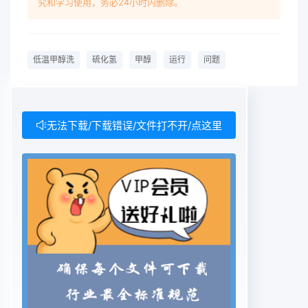
究和学习使用，务必24小时内删除。
时间也越快。1.2甲醇的温度指标1开车接气时H2S长
时间不合格我厂循环甲醇温度一般控制在-55℃,其
冷量来源分为两类,第一是由氨吸收制冷来提供,第二
低温甲醇洗
硫化氢
甲醇
运行
问题
是1.1甲醇循环量控制由溶解了CO2的甲醇在闪蒸罐
内降压闪蒸和气提我厂满负荷时设计的甲醇循环量为
199t/h,原降温实现。在开车过程中应加大氨冰机的
抽负力料气为114350kg/h。在实际运行中的80%负
无法下载/下载错误/文件打不开/点这里
荷度,尽可能让甲醇不会因初始接气温度上升过快;另
下甲醇循环量控制在10~150t/h左右,循环量过方面加
快液位的控制,拉低液位,使循环甲醇尽快“““““““2)较
好的解决了污染排放问题,符合国家环境备、人才产
生大量的需求,将带动相关领域的发展保护的国策,同
时联产化工产品,生产配置更加合大型煤气化技术、
煤气净化技术等重大关键技理术工程在实践中不断优
化,目前已经较为成熟,符合3)满足未来减排二氧化碳
的需要。国内国际能源和环保政策,有着广泛的发展
空间从产业角度看煤基多联产是一个对化工产业、参