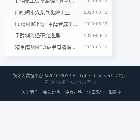
氢再生塔的负荷,使甲醇再生完全。3甲醇消耗过高
石油化工设备腐蚀与防护参考书十本免费下载，绝版珍藏
2020-06-12
1.3甲醇的再生质量甲醇消耗主要有三个方面:①甲醇
四喷嘴水煤浆气化炉工业应用情况简介
2020-06-12
水分离塔温度甲醇的再生质量也是影响总硫超标的关
Lurgi和ICI低压甲醇合成工艺比较
2020-06-12
键因素过低导致废水中甲醇含量过高。②甲醇再生
塔塔顶温之一,若闪蒸和热再生塔效果不好,仍有部分
甲醇制芳烃研究进展
2020-06-12
CO2度控制过高造成甲醇带入后分离器,由于回流泵
精甲醇及MTO级甲醇精馏工艺技术进展
2020-06-12
回流和硫化物未释放出去,导致循环到吸收塔内甲醇
对量有限造成甲醇随酸性气夹带至超级克劳斯系统。
硫化物的吸收效率降低,而且当硫化物含量太高时因
此在开车运行过程中稳定控制甲醇水分离塔一部分硫
能化大数据平台 ©2010-2023 All Rights Reserved.
网站地
化物还要挥发到净化气中因而导致总硫的灵敏板温度
图
沪ICP备14007155号-3
在135℃左右控制甲醇再生塔塔顶超标。因此我们每
关于我们
会员说明
免责声明
化工热词
旧版本
次系统停车后或开车接气前都要温度在100℃左右。
进行再生,一般再生控制在4~5h左右,以保证再次接气
时甲醇的贫度4循环甲醇中含氨2循环甲醇中水含量
过高变换洗氨塔洗涤水流量过低时,将影响氨的吸收,
氨将被带入低洗系统,氨在吸收塔被吸收后带入2.1开
车阶段带入系统的水量高再生系统,氨将会在再生塔