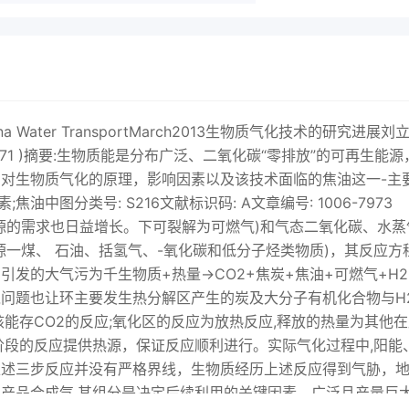
ina Water TransportMarch2013生物质气化技术的研究进展刘
71 )摘要:生物质能是分布广泛、二氧化碳“零排放”的可再生能源
对生物质气化的原理，影响因素以及该技术面临的焦油这一-主
中图分类号: S216文献标识码: A文章编号: 1006-7973
步,对能源的需求也日益增长。下可裂解为可燃气)和气态二氧化碳、水蒸
一煤、 石油、括氢气、-氧化碳和低分子烃类物质)，其反应方
发的大气污为千生物质+热量→CO2+焦炭+焦油+可燃气+H2
问题也让环主要发生热分解区产生的炭及大分子有机化合物与H
能存CO2的反应;氧化区的反应为放热反应,释放的热量为其他在
阶段的反应提供热源，保证反应顺利进行。实际气化过程中,阳能
上述三步反应并没有严格界线，生物质经历上述反应得到气胁，
产品合成气,其组分是决定后续利用的关键因素。广泛且产量巨