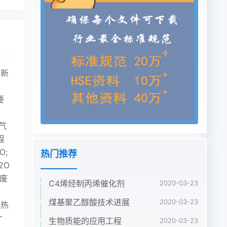
立新
，
要
气
程
O;
热门推荐
2O
废
C4烯烃制丙烯催化剂
2020-03-23
、
煤基聚乙醇酸技术进展
2020-03-23
地热
大、
生物质能的应用工程
2020-03-23