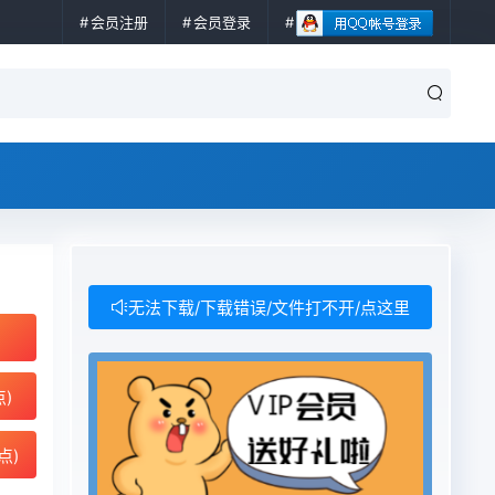
会员注册
会员登录
无法下载/下载错误/文件打不开/点这里
点)
点)