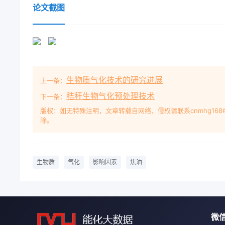
可再生，二氧化碳“零排放”等优势吸引三、生物质气
论文截图
气化特性(如含水量、- -、生物质的利用形式及其发
能利用形式多样，按照其提供产晶的形式可将其设备结
式，其中直接1.含水量;燃烧和热解气化是提供能量的
方面，水分蒸气化)和液化(热解、生物柴油、发酵)
接燃绕由于生物质原料堆密度小、热值低，且域温度，
生物质气化技术的研究进展
上一条：
散的问题，导致运输成本高，其经济性需加水分促进水气置
-般为玉米、小麦等粮食作物，有引H2/CO比例增
秸秆生物气化预处理技术
下一条：
模种植单- -物种 也会破坏生物2.碱(土)金属多样
版权：如无特殊注明，文章转载自网络，侵权请联系cnmhg168
除。
份为碱(土)金属氧化物, siO2 Al2O3的研究;生物
灰熔点较低[2,对于反应性好中加入适当的溶剂和生物
因此其气化过程不易结渣，生物质转化为液化油，产物
属氧化物，气化过程中分离处理形成化工产品,该技术
生物质
气化
影响因素
焦油
结渣风险增大，不利生物质气化技术既可将生物质能
(土)金属对能，也可将其转化为气体或液体燃料，扩
前提下，范围，气化产品不仅可以用于发电，工业供热等
合成转化为液体燃料而用于发动机",通过恰当的净3.
微