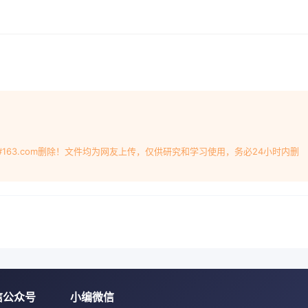
化的影响因素着越来越多的关注。影响气化过程的因素主要有原料
展历程反应性、灰分、原料尺寸等)和气化条件(包含温度、气化生
构、气化剂种类等)。分为转化为能量和方便运输的优质燃料两
转化方式，气化(发酵、热解原料含水量对气化的影响主要体现在
。发需要消耗气化过程中氧化反应所放出的热量，降低气化区生物
会造成烃的不完全裂解，使产气量减少;另外，增在我国面临分
换反应CO+H2O +CO2+H2的发生，使进行论证;发酵的原
大，但原料含水量增加使产气热值降低。发粮食危机的风险，另外大
性，因此目前关于此项转化技术开展了有关水藻等原料生物质灰分主
#163.com删除！文件均为网友上传，仅供研究和学习使用，务必24小时内删
质直接液化是直接在有一-定温度和压力的设备等{,一般碱(土)金属共熔
质，在催化或无催化的条件下，使.的原料，可在较低温度下操作
可作为汽车燃料或通过进一步的若生物质灰分中含有较多碱(土)
目前仍处于实验室研究阶段。生成低熔点共熔体的可能性大大增
直接转化为电能或热于气化反应，值得注意的是，目前研究表明
展了生物质的应用气化反应有催化作用,因此在不造成气化设备结
，还可以通生物质中的碱(土)金属可促进气化反应的进行。过F
粒径化处理后还可作为燃料电池的原料等。粒径小的原料比表面积
信公众号
小编微信