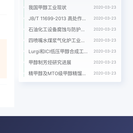
的
我国甲醇工业现状
2020-03-23
物质
种方
JB/T 11699-2013 高处作业吊篮安装、拆卸、使用技术规程
2020-03-23
两个
石油化工设备腐蚀与防护参考书十本免费下载，绝版珍藏
2020-03-23
质直
四喷嘴水煤浆气化炉工业应用情况简介
2020-03-23
布分
料-
Lurgi和ICI低压甲醇合成工艺比较
2020-03-23
规
甲醇制芳烃研究进展
2020-03-23
要成
体
精甲醇及MTO级甲醇精馏工艺技术进展
2020-03-23
，
金
加，
碱
渣的
-T