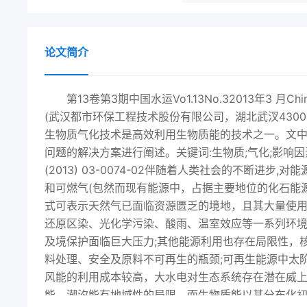
论文简介
第13卷第3期中国水运Vo1.13No.32013年3 月Ch
(武汉都市环保工程技术股份有限公司，湖北武汊4300
生物质气化技术是高效利用生物质能的技术之一。文中
问题的解决方案进行阐述。关键词:生物质;气化;影响因素;焦油
(2013) 03-0074-02伴随着人类社会的不断进
和可燃气(包然而现有能源中，占据主要地位的化石能源
式可表示天然气已面临资源匮乏的境地，且其大量使用引
还原区染、光化学污染、酸雨、温室效应等一系列环境
及境保护面临巨大压力;其他能源利用也存在局限性，核
料处理、安全及原料不可再生的瓶颈;可再生能源中太
风能的利用成本较高，大水电对生态系统存在潜在威
能、潮汐能有地域性的局限。而生物质能以其分布化初