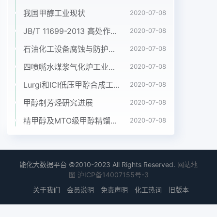
解决问题的能力。会效 益充分展现出来了。但在取
我国甲醇工业现状
2020-07-08
得教学效果的同时也存在着-些问随着科学技术的突
JB/T 11699-2013 高处作业吊篮安装、拆卸、使用技术规程
2020-07-08
飞猛进,各种新型材料也在不断应用于土木杠题:实验
石油化工设备腐蚀与防护参考书十本免费下载，绝版珍藏
2020-07-08
室开放后 ,实验室的管理复杂化;实验室老师和指导老
师的工程中。所以,在原来基本教学实验的基础上，
四喷嘴水煤浆气化炉工业应用情况简介
2020-07-08
可开发一些探索性综合实作量加大， 实验室经费大
Lurgi和ICI低压甲醇合成工艺比较
2020-07-08
量短缺,相关政策需要不断的完善等这都需验内容,如:
废弃混凝土的再生利用各种添加剂对混凝土性质的影
甲醇制芳烃研究进展
2020-07-08
要 在实践中妥善处理才能使实验室完全开放,充分发
精甲醇及MTO级甲醇精馏工艺技术进展
2020-07-08
挥其作用。获响,各种不同胶凝材料混凝土性质的对
比实验等。将这些实验项目上网供学生自由选择，由
学生自由组合(可不分专业不分年级)实验课[参考文
献]外进行,时间与实验指导教师协商确定，尽可能发
能化大数据平台 ©2010-2023 All Rights Reserved.
网站地
图
沪ICP备14007155号-3
挥学生的学习自主[1]龚平土木工程材料:实验教学改
革实践 与构想[n，科教文汇2008(8):87-88性。按
关于我们
会员说明
免责声明
化工热词
旧版本
照要求完成实验,并写出实验报告或论文的,一般可以
获得课外[2]蒋景华 提高实验室投资效益的探计)，