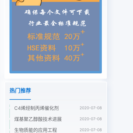
Management: 458- 466.3 The results and
discussion[7]WangYuan, xu you. The application
of the fuzy mathematics method ofBased on the
fuzy mathematical model, the seletion of water
eluleion of waer reoures of tanjin 0. Land and
natral reources rearch.quality, per capita water
supply, economic level, population
density,2003:63- 64.[8]Qingdao 2010 staristical
yearbook. 2010.altemative water quantity of
water resources in Qingdao city was[9 ]Myrick
Freemnan. Regources and environmental value
appraisal, CengXian justclculatede, Qingdao city
热门推荐
shalll be 4.65 yuan/tons of wate, Qingdao city <
uanlaton > 2002for social and economic
C4烯烃制丙烯催化剂
2020-07-08
development level, the price is
completelyreasonable. According to the
煤基聚乙醇酸技术进展
2020-07-08
calculation of water in the citizens[责任编辑:王
生物质能的应用工程
2020-07-08
爽](.上接第188页)分析;不利于提高学生发现问题和