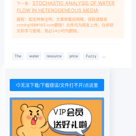
STOCHASTIC ANALYSIS OF WATER
dynamic. Pricing model[] Econonicplans, The
下一条：
FLOW IN HETEROGENEOUS MEDIA
current sewage treatment costs and water
supply project costmal.999:70-75.[3]iangWenlai.
版权：如无特殊注明，文章转载自网络，侵权请联系
cnmhg168#163.com删除！文件均为网友上传，仅供研
Water resources research value model [J]J
究和学习使用，务必24小时内删除。
resources, science,about $1.601 M3; According
toP= B, E/C-D-H = (22368 * 0.01)1
(3.6x12)-1.60= 3.59, P = 3.59 yuan can be
The
water
resource
price
Fuzzy
mathematics
obtained/m', the utility of theinterval method凹,
calculated price vector S = (3.59, 2.6925,
1.795,Beijing municipal construction []. Beiing
water conservancy ,2000.0.8975, 0). WG = VST
无法下载/下载错误/文件打不开/点这里
= (066352,5 0.23648, 0,0.034, 0.066, (3.59，
[S]JinChange Resoures acuntini theory. Beiing
Chin ocen press 1991.2.6925, 1.795, 0.8975, 0) T
= 3.05 yuan/ton.[6]R Zhao, s Chen. Fuzy Pricing
for Utban Water Researches: ModelConstruction
and Application []. Joumnal of Environnent