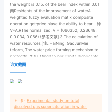
the weight is 0.15. of the bear index within 0.01
肉Residents of the improvement of waterA
weighted fuzzy evaluation matix composite
operation get:price hiave the ability to bear. , 种
V=A.RThe normalized: V = (066352, 0.23648,
0,0.034, 0.066).{参考文献].3 The calculation of
water resources:[1]LiHaiNing. GaoJunMei
teform, The water price forming mechanism to
protectIn 2010, Qingdao per capita disposable
income is 22368 yuan, watwaterwater U].
论文截图
Looked out on the market and prices.2001:15-
17.consumption per person a day about 120 L
average household water for [2]wu run[2]wu
runners -up. Sustainable development of waler
resources of the pricing:3.6 M3 1 people
Experimental study on total
上一条：
monthly, the biggest water bear index to press
dissolved gas supersaturation in water
0.01 marginal opportunity cost method and a