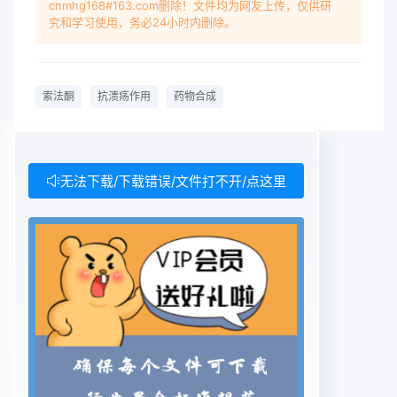
cnmhg168#163.com删除！文件均为网友上传，仅供研
和组织修复剂，可用于胃溃疡、急慢性胃炎通过与溴
究和学习使用，务必24小时内删除。
代异戊烯烃化得到4-(3-甲基-2-丁烯的治疗,由日本
大正制药公司研制开发,1984 年基)氧基苯甲醛再以
2' A-二羟基苯乙酮为原料,3月在日本上市。本品通
索法酮
抗溃疡作用
药物合成
过扩张胃黏膜血管,增分别与溴代异戊烯和溴乙酸乙
酯烃化合成[ 2-乙加胃黏膜血流量和胃组织耗氧量,抑
制前列腺素酰基-5(3-甲基-2-丁烯基)氧基]苯氧基乙
酸乙分解酶从而增加胃内前列腺素含量等药理作用,
无法下载/下载错误/文件打不开/点这里
酯二者缩合得到目标产物总收率为41.2%。作发挥出
较强的抗溃疡、胃黏膜保护和促进胃黏膜者采用此路
线,并对合成工艺进行改进得到索法修复作用。另外,
本品对幽门螺旋杆菌有较强的酮总收率为44.4%合成
路线见图1。COCH30HOCHCOOC2HsK2CO3 ,
acetoneBrCH2COOC2Hs，KOH+
BrCH2CH=C(CH)2acetone
.OHOCHCH=C(CH)2.OCH2CH=C(CH)2IICHO+
BrCH2CH=C(CH)2 KxCO3, actoKOH,