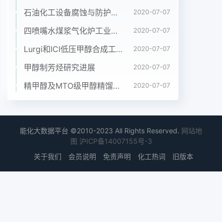
2H,-0CH2C0OH入5.48( m 2H ,- 0CH2CH-
石油化工设备腐蚀与防护参考书十本免费下载，绝版珍藏
2020-07-07
=CCH3) x2方法与结果2)6.55(d ,1H , - COCH=CH
四喷嘴水煤浆气化炉工业应用情况简介
2020-07-07
入6.67( dd ,1H ,2.1 4(3-甲基2-丁烯基)氧基苯甲醛
Lurgi和ICI低压甲醇合成工艺比较
2020-07-07
的合成ArH入6.94(d,2H，ArH)7.24(d,1H,将10
g(0.040 mol )对羟基苯甲醛和13.2 g-COCH=CH )
甲醇制芳烃研究进展
2020-07-07
7.58( d ,2H ,ArH ) 7.73(d ,H ,(0.048 mol )无水碳
精甲醇及MTO级甲醇精馏工艺技术进展
2020-07-07
酸钾溶于10 mL丙酮中，室 温ArH)7.78(d,H ,ArH)。
MS m/z :451[M+ H]+。下搅拌30 min后滴入11
g(0.037 mol )溴代异戊烯搅拌5h。抽滤,减压蒸出丙
酮加入50 mL乙3讨论酸乙酯,用质量分数为10%的氢
能化大数据平台 ©2010-2023 All Rights Reserved.
网站地
氧化钾溶液洗涤，文献3在合成4-(3-甲基-2-丁烯基)
图
沪ICP备14007155号-3
氧基苯水洗乙酸乙酯层，无水硫酸钠干燥过夜。过
关于我们
会员说明
免责声明
化工热词
旧版本
滤,减甲醛时对羟基苯甲醛与溴代异戊烯等摩尔反应,
压蒸出乙酸乙酯,得到淡红色液体5.6 g ,收率为反应
结束后减压蒸出产品。作者通过改变反应物80%(文
献[3]:bp 92~94 C/6.75x 10-3Pa ,收率配比使对羟
基苯甲醛稍过量反应结束后用质量84% )分数为10%