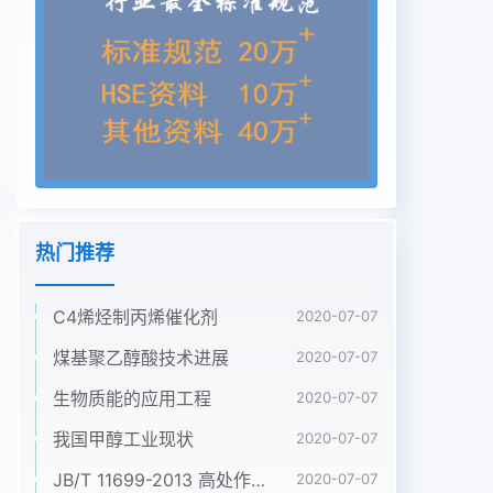
ethanol6CH2CH=C(CH)2IIICOCH=CH-O-
0CH2CH=C(CH)2HO0OCH2CO中国煤化工》
MHCNMHGFig.1 The synthetic route of the
target compound收稿日期2005-02-28作者简仿
数綱( 1968- )男(汉族)辽宁大连人副教授主要从事新
药设计与研究开发,Tel. 024-23986421 ,E-
mailsjwang-99 @ yahoo . com. cn。418沈阳药科
大学学报第22卷盐酸调至pH=1用乙醚( 20 mLx3 )
萃取,水洗有1仪器与材料机层将乙醚蒸干,所得固体用
热门推荐
无水乙醇重结晶。熔点测定毛细管(自制),ARX-300
核磁共振得到黄色固体11.06 g ,收率为75.2% ,mp
C4烯烃制丙烯催化剂
142~仪(美国Bruker 公司),1100四极杆液相色谱-质
2020-07-07
146 C(文献[3 ]:收率74% )。'H-NMR( CDC]3 )δ :
煤基聚乙醇酸技术进展
2020-07-07
谱联用仪(美国Agilent 公司)。1.73(d 6H,一
生物质能的应用工程
2020-07-07
OCH2CH=C ( CH3 )λ1.84(d ,6H ,溴代异戊烯和2'
A-二羟基苯乙酮(工业级市-
我国甲醇工业现状
2020-07-07
OCH2CH=C(CH3))4.57(t，4H，售)其他试剂分析
JB/T 11699-2013 高处作业吊篮安装、拆卸、使用技术规程
2020-07-07
纯,市售)。OCH2CH=dCH3) x 2 ) 4.79 ( s,