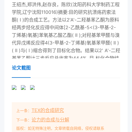
王绍杰,郑洪伟,赵存良，陈欣(沈阳药科大学制药工程
学院,辽宁沈阳110016)摘要:目的研究抗溃疡药索法
酮( I )的合成工艺。方法以2’A'-二羟基苯乙酮为原料
经两步烃化反应得中间体[2-乙酰基-5<(3-甲基-2-
丁烯基)氧基]苯氧基乙酸乙酯( II );对羟基苯甲醛与溴
代异戊烯反应得4(3-甲基-2-丁烯基)氧基苯甲醛( II )
( II )与( I )缩合得到了目标化合物。结果以2' A'-二羟
基苯乙酮计三步反应总收率为44.4% ,目 标化合物结
构经核磁共振氢谱、质谱确证。结论该法原料易得、
论文截图
操作简便、反应条件温和，有-定的工业生产应用价
值。关键词: 索法酮;抗溃疡作用;药物合成中图分类
号:R914文献标识码: A索法酮sofalcone )化学名为
[5(3-甲基-2- 丁抑制作用,并能抑制菌体对胃黏膜的
黏附。因此,烯基氧基-2-[3[4 (3-甲基-2-丁烯基)氧
TEX的合成研究
上一条：
基]苯本品具有较好的临床应用价值12]。文献[ 3 ]报
基-1-氧代-2-丙烯基苯氧基]乙酸，为一种胃黏膜道
论力的合成与分解
下一条：
了索法酮的合成方法:以对羟基苯甲醛为原料,保护剂
版权：如无特殊注明，文章转载自网络，侵权请联系