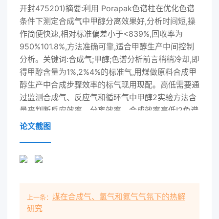
开封475201)摘要:利用 Porapak色谱柱在优化色谱
条件下测定合成气中甲醇分离效果好,分析时间短,操
作简便快速,相对标准偏差小于<839%,回收率为
950%101.8%,方法准确可靠,适合甲醇生产中间控制
分析。关键词:合成气;甲醇;色谱分析前言稍稍冷却,即
得甲醇含量为1%,2%4%的标准气,用煤做原料合成甲
醇生产中合成步骤效率的标气现用现配。高低需要通
过监测合成气、反应气和循环气中甲醇2实验方法含
量来判断反应效率、分离效率、合成效率高低!2色谱
条件焦炉气,天然气合成甲醇时也需要监测合成气、
论文截图
反柱温100℃;汽化室温度180℃;检测器温度应气和
循环气中甲醇含量。从而调节工艺参数来控250℃;
载气:高纯氮气,30ml/min;燃气:高纯制进入合成塔甲
醇含量,以减少甲醇合成主反应中氢气,40ml/min;助
燃气:钢瓶空气,450ml/逆反应的速率,提高合成效
煤在合成气、氢气和氮气气氛下的热解
上一条：
率。同时也降低对循环min:尾吹气高纯氮
研究
气,20ml/min:定量环:1mL气压缩机的冲击22定性与