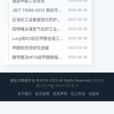
我国甲醇工业现状
2020-09-30
表1的结果可以知道,相对标准偏差<气相色谱填充柱
JB/T 11699-2013 高处作业吊篮安装、拆卸、使用技术规程
2020-09-30
法测定合成气中甲醇含量,分839%,这说明方法的精
石油化工设备腐蚀与防护参考书十本免费下载，绝版珍藏
密度比较高。离效果好,方法简便,分析快速,重复性好,
2020-09-30
准确332回收率的测定度高,在甲醇合成中间控制分
四喷嘴水煤浆气化炉工业应用情况简介
2020-09-30
析实践中有较好的应将一定量甲醇用微量注射器注入
Lurgi和ICI低压甲醇合成工艺比较
2020-09-30
充有定量合用成气成分的橡胶密封住口的玻璃注射器
中,在150℃烘箱中汽化10分钟后取出,稍稍冷却后即
甲醇制芳烃研究进展
2020-09-30
为甲参考文献醇加标合成气样品,以此测定加标合成
精甲醇及MTO级甲醇精馏工艺技术进展
2020-09-30
气回收率,测定结果如表2。[]郑维坚.甲醇工学.化学
工业出版社,1999由表2可知,合成气中甲醇加标回收
率为164-16595:0%101.8%,符合对回收率的要求,以
此判定方[2]李彩琴,郭钦才,等.合成工艺气中甲醇含
能化大数据平台 ©2010-2023 All Rights Reserved.
网站地
量法准确度较高,准确可靠。的测定方法研讨34注意
图
沪ICP备14007155号-3
[3]陈小萍.气相色谱法测定丙烯气中微量甲醇的甲醇
关于我们
会员说明
免责声明
化工热词
旧版本
标准气体需现用现配制,不能放置,从烘方法改进.广州
化工,2004;(32)2:箱中拿出后放置不易超过2分钟.合
成气样品取样qVT凵中国煤化工醇的测定.工业时要