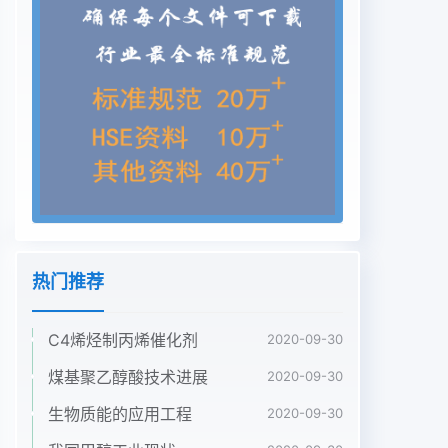
十滑右响应对田醇测定没有干扰。现配制。用
100mL玻璃注射器抽取100mL纯净32中国煤化工空
气,用胶帽堵住针头,然后用微量注射器分别吸
CNMHG如32方法进样测取1.8μL,36μL,72μL分别注
入100mL注射定的色谱图2,由外标法得到甲醇含量为
0.38%,器中,在150℃烘箱中加热汽化,10分钟后取出,
图中峰1为合成气中的甲烷,峰2为甲醇。曹志奎:合成
气中甲醇测定的气相色谱方法改进33方法重复性及
样品回收率的测定准气,按上述实验方法每个标准样
品重复测定5次,331方法重复性以检测方法的重复性,
测定结果如表1:以23方法配制含量为
热门推荐
1.0%,2.0%,4.0%的标图1合成气中甲醇色谐图图2实
际样品中甲醇的测定色图表1甲醇标准气体重复性测
C4烯烃制丙烯催化剂
2020-09-30
定标准浓度(%)1.04.0测定次数
0921.00950.881042.251.80208231.93.973.864393.91
煤基聚乙醇酸技术进展
2020-09-30
平均值4.042标准偏差00.1720.211相对标准酱差
生物质能的应用工程
2020-09-30
(%)8.248.39表2甲醇加标回收率测定样品加入甲醇
量(%)测定值(%)回收率(%)0.5098.01.90950101.8由