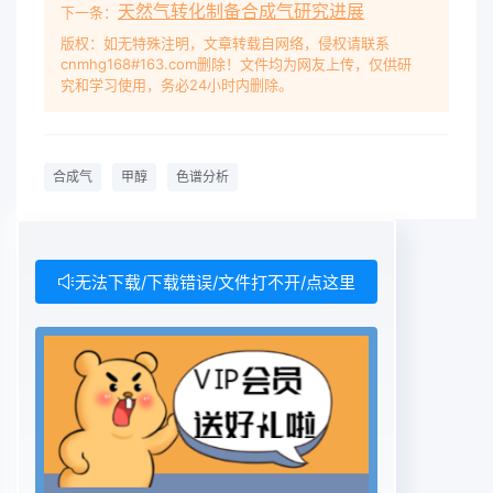
天然气转化制备合成气研究进展
定量1仪器和试剂221定性1.1气相色谱仪将23制得甲
下一条：
醇标气通入带气动阀的色谱中,Agilent 6890N GC.
版权：如无特殊注明，文章转载自网络，侵权请联系
cnmhg168#163.com删除！文件均为网友上传，仅供研
用 Porapak-N色谱柱分离,氢火焰离子化检测器检
究和学习使用，务必24小时内删除。
1.1.1色谱柱测,以23配制标气中甲醇的保留时间定
性。填充柱: Porapak-N(5080mesh,L:10f,oD:222
定量1/8”)填料是由苯乙稀、二乙烯苯和极性单体共
合成气
甲醇
色谱分析
聚用气动阀进样,以1mL气体定量环定量进入而成的
白色粉末。23配制的标气,以标气甲醇浓度和峰面积
来计算1.1.2检测器甲醇峰的校正因子,建立校正表,作
为定量依据。FID检测器。在相同色谱条件下测定样
无法下载/下载错误/文件打不开/点这里
品,用外标法计算合成气1.1.3进样中甲醇浓度采用六
通阀进样。以1m定量环来定量3结果与讨论12甲醇
31分离效果色谱纯以合成气为底气的甲醇标气进入
色谱检测得13标准气到图1,其中峰1是甲烷峰2是甲醇
两者分离较甲醇标准气存放期为三个月,易随时间减
少,好,基线稳定,合成气中其他主要成分在氢火焰离且
易附着气瓶内壁,难以混合均匀。一般是用时子化测