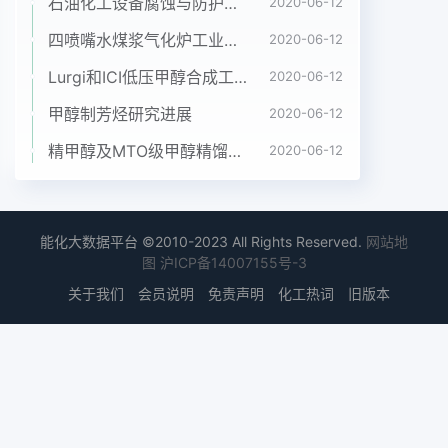
一段时间内将是中国发展氢能的一条性可靠等优势,
石油化工设备腐蚀与防护参考书十本免费下载，绝版珍藏
2020-06-12
尤其是甲醇和乙醇既可最后,针对氢纯度要求较高的
四喷嘴水煤浆气化炉工业应用情况简介
2020-06-12
场合,采用现实之路。煤炭经过气化、一氧化碳变以
Lurgi和ICI低压甲醇合成工艺比较
2020-06-12
从化石燃料中获取也可以从生物质中变压吸附或膜分
离技术进行高效气体分换、酸性气体脱除、氢气提纯
甲醇制芳烃研究进展
2020-06-12
等工序可以得到,符合可持续发展的要求,因此这类离,
精甲醇及MTO级甲醇精馏工艺技术进展
2020-06-12
得到纯氢得到不同纯度的氢气。中国神华煤制油液体
原料车载移动制氢和纯化技术,是3.超临界水中生物
质催化汽化有限公司计划于2007年建成的大型煤近
期乃至中长期最现实的燃料电池氢源制氢。在超临界
能化大数据平台 ©2010-2023 All Rights Reserved.
网站地
水中进行生物质的催化制氢装置能力为日产氢气
图
沪ICP备14007155号-3
6261,氢气纯技术。甲醇制氢的方法包括水蒸气重整
关于我们
会员说明
免责声明
化工热词
旧版本
汽化,生物质汽化率可达10,产物中氢气度为95%。但
是煤制氢成本高,存在污染和部分氧化。采用甲醇氧
化重整技术将的体积百分含量甚至可超过50%,反而
严重,不利于环保等问题部分氧化反应和蒸气重整进
行藕合,可不生成焦油、木炭等,不会造成二次污2天
然气制氢。天然气制氢技术以加快热传递速度,一定