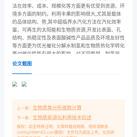
法在效率、成本、规模化等方面更有优受到资源、环
境多方面的制约。利用丰果的影响很大,尤其是载体
的品体结构、势,其中超临界水汽化方法在汽化效率
富、可再生的太阳能和生物质资源,开发比表面、孔
结构、热稳定性及表面酸碱性产品品质及环境友好性
等方面更为优光催化分解水制氢和生物质热化学转化
等对催化性能有很大的影响。对不同载越。制氢技
术,极具发展潜力。介绍了利用化体的研究结果表
论文截图
明,zA10适合作为甲烷2.二次裂解制取富氮气体。随
着石燃料、甲醇、太阳能及生物质制氢的方自热重整
制氢催化剂的载体即。在N生物质热解汽化技术研究
和应用的深法,对各种方法进行分析评述,并对可再
A10催化剂上,反应温度为800-850,入,汽化过程中产
生物质焦分形维数计算
上一条：
生的焦油的危害也越生资源制氢的发展前景进行展望
C,CHOH0(邮黝花肋2:1:25,CH刁空来越受到重视te-
生物质能源化利用技术综述
下一条：
w。张晓东:等在生物关键词:氢能;制氢;化石燃料:甲
版权：如无特殊注明，文章转载自网络，侵权请联系
cnmhg168#163.com删除！文件均为网友上传，仅供研
醇;生物速为480mL/的条件下,在连续反应6h质热化