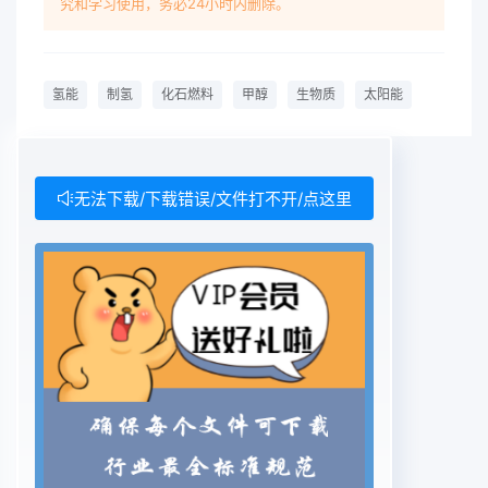
究和学习使用，务必24小时内删除。
学转化研究和技术开发的基础质;太阳能内,甲烷转化
率一直保持在10既,HZ收上,开发了生物质二次裂解制
取富氢气率可达79%闻体的路线。对固相生物质原料
氢能
制氢
化石燃料
甲醇
生物质
太阳能
和中间气相随着能源结构的多元化调整和燃料将膜反
应器应用于甲烷重整制氢工产物进行温度不同的两次
裂解,充分利用电池技术的突破,市场对氢气的需求将
艺过程中,可以提高甲烷转化率和H收生物质中载氢化
无法下载/下载错误/文件打不开/点这里
合物,同时避免了碳元素大幅增长。氢能的开发和利
用首先要解率。采用金属把膜或者混合导体透氧膜对
气态重烃裂解的阻滞,并利用自体能量决的是制氢技
术,氢源问题已经成为实喇用于分离Hz,比在生成的同
时,部分平衡实现高效制氢,实现各种农业、林业用化
的瓶颈之一。目前全球的商业用氢或全部脱离反应
器,使得化学反应平衡残余物的高效清洁能源化利用
大约有%%是从煤、石油和天然气等化不断向生成物
方向移动,打破了热力学在605℃隔绝空气条件下的
生物质石燃料制取的,这并没有从根本上摆脱平衡的