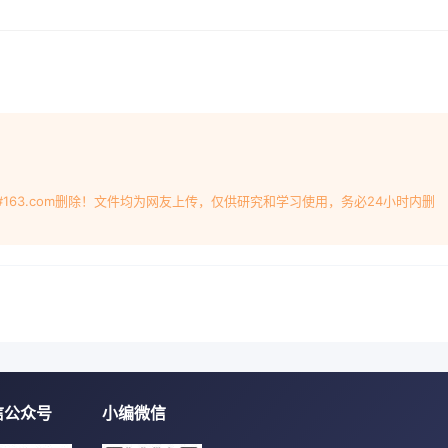
产物中。没有在PEG分子链上引入其它基团,从而避免影响被修饰物
,1000)、马来酸酐、吡啶,化学纯;乙醚、甲醇等均为分析纯
=CH-C0O-CH2 CH,, Ch w-CH2 CH2-0OC-CH=CH-COOH称
、搅拌器、温度计和通N2保护装量aa):6.2-
pm的四口瓶中混合,通入N2,加热,在170℃反应约6h图1CT-PEG的核磁共振
MR spectrum of CT-PEG次,去除未反应的马来酸酐。所得
图.其中体。用滴定法测定端羧基/g(甲醇一水溶液,酚酞为指1728c
EG收率。动峰,由于共振而产生峰的分离;而1639cm-是C=C1.3
#163.com删除！文件均为网友上传，仅供研究和学习使用，务必24小时内删
0型500MHz核磁共振仪对所合来酸醋中国煤化工CNMHG基金项
05-07-25作者简介:李先红(1963-),女,湖北人,高级工程师,主要
mail: Xiannong(163. com李先红等:双端羧基聚乙二醇的合
低,则反应时间太长,而且不能保证反应顺利进行。随着反应温度的升
而增加,温度超过170℃以后,继续升高温度,收率增加不大。因此
应条件不变,考察反应时间对 CT-PEG收
的影响,结果见图4图2CT-PEG的红外光谱图Fig 2 IR spectrum o
温度170℃、反应时间6h,考察聚乙二醇与马来酸酐摩尔比对 CT-
信公众号
小编微信
ab 1 Effect of molar ratio of PEg to malei