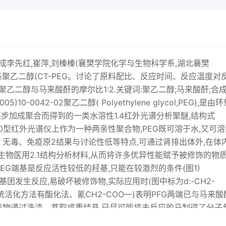
合成李先红,崔萍,刘榛榛(襄樊学院化学与生物科学系,湖北襄樊
羧基聚乙二醇(CT-PEG。讨论了原料配比、反应时间、反应温度对
,聚乙二醇与马来酸酐的摩尔比1:2.关键词:聚乙二醇;马来酸酐;合
10-0042-02聚乙二醇( Polyethylene glycol,PEG),是由
逐步加成聚合而得到的一类水溶性1.4红外光谱分析聚醚,结构式
let-210型红外光谱仪上作为一种两亲性聚合物,PEG既可溶于水,又可
无毒、免疫原2结果与讨论性低等特点,可通过肾排出体外,在体
物医用2.1结构分析材料,从而将许多优异性能赋予被修饰的物
谱PEG端基是反应活性较低的羟基,只能在较激烈的条件(图1)
它基团发生反应,易破坏被修饰物,实际应用时(图中标为d:-CH2-
EG传统活化方法有酯化法、氰CH2-COO—)表明PFG两端已与马来酸
产物通过洗涤、萃取或重结晶,已尽可能将未反应的马制得了分子
-PEG与PEG的溶解性能很接(CT-PEG),并经结构分析证实,除