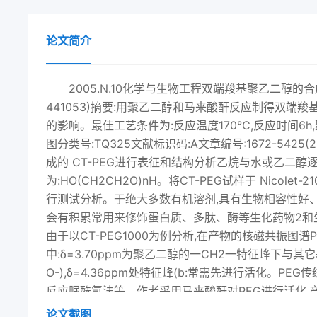
论文简介
2005.N.10化学与生物工程双端羧基聚乙二醇的
441053)摘要:用聚乙二醇和马来酸酐反应制得双端
的影响。最佳工艺条件为:反应温度170℃,反应时间6h
图分类号:TQ325文献标识码:A文章编号:1672-5425(2005)
成的 CT-PEG进行表征和结构分析乙烷与水或乙二醇
为:HO(CH2CH2O)nH。将CT-PEG试样于 Nico
行测试分析。于绝大多数有机溶剂,具有生物相容性好、
会有积累常用来修饰蛋白质、多肽、酶等生化药物2和生
由于以CT-PEG1000为例分析,在产物的核磁共振图
中:δ=3.70ppm为聚乙二醇的一CH2一特征峰下与其
O-),δ=4.36ppm处特征峰(b:常需先进行活化。P
反应脲酰氯法等。作者采用马来酸酐对PEG进行活化,
为800和1000的双端羧基聚乙二醇来酸酐分离,但由于CT
论文截图