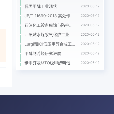
的
我国甲醇工业现状
2020-06-12
JB/T 11699-2013 高处作业吊篮安装、拆卸、使用技术规程
2020-06-12
取一
石油化工设备腐蚀与防护参考书十本免费下载，绝版珍藏
2020-06-12
图谱
四喷嘴水煤浆气化炉工业应用情况简介
2020-06-12
产
m-
Lurgi和ICI低压甲醇合成工艺比较
2020-06-12
核磁
甲醇制芳烃研究进展
2020-06-12
目:
精甲醇及MTO级甲醇精馏工艺技术进展
2020-06-12
从
高,
选定
f
c