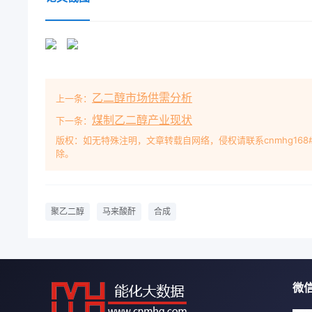
发生改变外,近,故可能仍有少量未反应的PFG裹留在
活性。1实验(b)1.1原料与试剂聚乙二醇(分子量为800
06.5605.55.04.5403.51.2CT-PEG的合成HOO-CH
定量的聚乙二醇、马来酸酐和催化剂吡啶于带有空气冷凝管
6.4pm,ab):4.35pm,ahe):3.73pm,hd:3.0
乙二醇市场供需分析
上一条：
后冷却至室温,分离出产物。产物用乙醚萃取提纯3Fig 1HN
物为棕色粘稠液图2为 CT-PEG1000试样的红外光谱
煤制乙二醇产业现状
下一条：
和17ˆ9cm吸收是酯键中羰基的伸缩振示剂),计算CT-P
版权：如无特殊注明，文章转载自网络，侵权请联系cnmhg168
除。
共振分析键的伸甘北TPEG确已接上了马用 INOVA50
湖北省教育厅重点科研项目(2001A69005)收稿日期:20
事化学合成的教学和科研工作。电话:0710-3230873, E-
成/2005正第10期较多的马来酸酐升华损失;温度太
聚乙二醇
马来酸酐
合成
产品的颜色加深。由图3可见,CT-PEG收率随温度升高
反应温度为170℃2.4时间的影响77881728.1其它反
00350030002500200015001000500波数/cm3率
CT-PEG2.2聚乙二醇与马来酸酐摩尔比的影响在反应
微
PEG收率的影响,结果见表1。表1聚乙二醇与马来酸酐摩尔比对收率的影响l