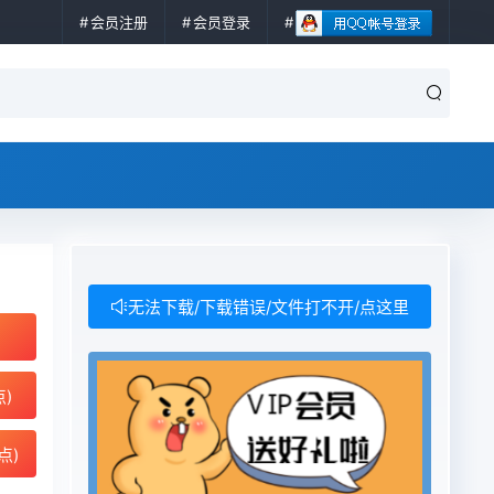
会员注册
会员登录
无法下载/下载错误/文件打不开/点这里
点)
点)