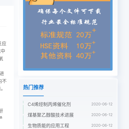
反应
成中
环氧
溶进
内不
热门推荐
质。
C4烯烃制丙烯催化剂
2020-06-12
酐
煤基聚乙醇酸技术进展
2020-06-12
量
生物质能的应用工程
端基
2020-06-12