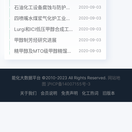
本着科学、择优和信用的原则,坚持3.2改造后励磁系
石油化工设备腐蚀与防护参考书十本免费下载，绝版珍藏
2020-09-03
统的主要设备详细可行的现场施工方案、系统改造技
四喷嘴水煤浆气化炉工业应用情况简介
2020-09-03
术安全、适用、经济的机器选择标准来进行改造后励
Lurgi和ICI低压甲醇合成工艺比较
2020-09-03
磁系统的主要设备包括变措施、施工安全管理措施以
及系统改造的对励磁系统结构的改造。通过仔细认真
甲醇制芳烃研究进展
2020-09-03
的压器、开关、可控硅整流柜、灭磁过压保质量控制
精甲醇及MTO级甲醇精馏工艺技术进展
2020-09-03
方法,依据具体实际情况合理安调査和硏究之后,我们
发现静止式的励磁护装置、励磁调节器以及监控系统
的接口排改造工作计划。新的机器到现场并验收系统
在国内水电厂励磁系统中具有先进的等。励磁变压器
能化大数据平台 ©2010-2023 All Rights Reserved.
网站地
是户内式三相树脂绝缘干后便可以开始实施现场安装
图
沪ICP备14007155号-3
工作。技术水平,在国内外的水电厂中应用静止式式
关于我们
会员说明
免责声明
化工热词
旧版本
变压器,其冷却方法是自然冷却。励磁结语励磁系统
结构改造成功的范例有很多,是21变压器包含温控和
温显设备,变压器的每改造后的励磁系统的调节和控
制非常世纪以来励磁系统改造领域的先进典型个线圈
中都有测温器件,可以进行温度检方便、信息处理的