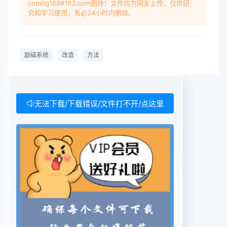
cnmhg168#163.com删除！文件均为网友上传，仅供研
电工技术研究全满足系统运行的需要,比以前的直流
究和学习使用，务必24小时内删除。
式4改造方法经验总结所的LT-04晶体管开关式励磁
调节器,这励磁系统的各项功能都有很大的提升,最在
对励磁系统进行改造时,要认真做种调节器早在1989
励磁系统
改造
方法
年就开始使用,设备的大程度的满足现代化水电厂无
人操作、高好改造前的准备工作,明确系统改造后达
各个零件都已老化,故障几率也一年比一自动化发展
的要求到的目标,选择设备时向厂家提出具体要年多,
无法下载/下载错误/文件打不开/点这里
检修和维护的工作量比较大,而且3改造后励磁系统的
配置求并细化技术协议内容,为改造过程提供原配件
在市场上很难买到。直流励磁系统3.1改造后励磁系
统的参数和特性目标的明确和章法。依照系统改造现
场具的电压增加速度慢,电压反应时间长,改造后励磁
系统的主要参数和特性体实际情况确定系统设备的数
量、大小很难达到现代电网发展对水电厂设备的要如
下:空载励磁系统额定电压为116V,颜色,熟知系统变压
器的安装施工情况求。进入21世纪以来,人们经过充