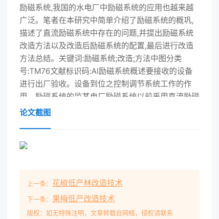
励磁系统,我国的水电厂中励磁系统的应用也越来越
广泛。笔者在本研究中简单介绍了励磁系统的概巩,
描述了直流励磁系统中存在的问题,并提出励磁系统
改造方法以及改造后励磁系统的配置,最后进行改造
方法总结。关键词:励磁系统;改造;方法中图分类
号:TM76文献标识码:Al励磁系统概述要接收的设备
进行出厂验收。设备到位之控制调节系统工作的作
用。励磁系统的监某电厂励磁系统以前釆用直流励磁
机后,相关工作人员对设备进行开箱检査和控系统接
论文截图
口形式很灵活,接口的最重要部它励励磁的方式。直
流励磁系统的运行方验收,验收完成后开始着手对直
流式励磁件是可编程数字设备,即可以是普通的继式
已经有近30年的历史,设备比较迟钝,系统进行改造,再
对新进的设备进行安装电器形式,也可以是通讯的形
花椒低产林改造技术
上一条：
式,甚至还机器检修和维护的工作量也很大。直流励
调试工作。改造后的励磁系统应该能够完可以是组网
果梅低产改造技术
下一条：
的形式接人励磁监控系统磁系统调节器选用湖北黄冈
版权：如无特殊注明，文章转载自网络，侵权请联系