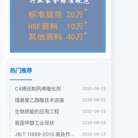
分的技空载励磁系统额定电流为580A;负载励合理确
定其安装位置,依照设备厂家提供术可行性论证后,研
究出对励磁系统进行磁系统额定电压为26Ⅴ,负载励
磁系统的数据,结合施工现场的实际情况绘制电改造
的方法额定电流为1150A;励磁系统电压互感缆线路
图,依照线路图检査要用到的电缆2励磁系统改造方法
器变比为10kV00V,系统电流互感器变编制,进行各个
系统清查并做好标记工21系统结构的改造比为
4000/5A;系统的电压调节精度大于作,为现场改造施
热门推荐
工工作做好前期准备对励磁系统结构的基本框架进行
定0.5%,系统的电流调节系数稳定范围在对系统进行
C4烯烃制丙烯催化剂
调试时,应先派技术人员去设型,通过统计确定励磁系
2020-09-03
统的开入、开出15%之内;系统设备通道的调节范围
煤基聚乙醇酸技术进展
2020-09-03
为备生产厂家进行专业的技术培训,熟悉新以及监控
生物质能的应用工程
2020-09-03
等和外围其它系统的连接,统计l0%-l0%;励磁系统的
模拟设备通道调的设备系统,掌握其必要的运行、检
我国甲醇工业现状
2020-09-03
修和各盘柜、机器的数量、大小尺寸、颜色节范围为
JB/T 11699-2013 高处作业吊篮安装、拆卸、使用技术规程
2020-09-03
70%-110%维护等,进行二次技能开发。制定具体等。