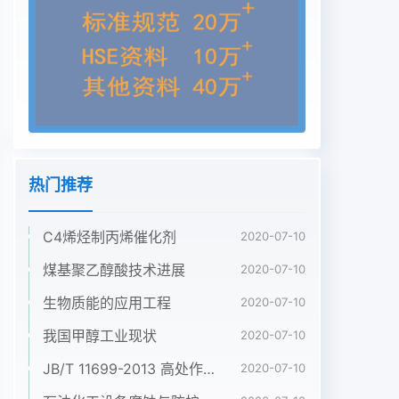
压力、气化剂等操作因素的变化关的ER和S/C值计算
所需的气化剂用量。系。其中,空气的加人量用当量
比( Equivalence Ra-表1气化原料的元素分析及元素
摩尔比1”,4tio,ER,指实际加人的空气量与煤完全燃烧
所需空元素分析/w/%摩尔比气用量的比值)衡量,水蒸
气的加入量用水蒸气与CH0SNH/C0/CS/CN/C煤的
重量比( Steam/Coal Ratio ,S/C)衡量。无烟煤
77.732.33 1.08 0.28 0.99 0. 36 0.01 0.00 40.0111
热门推荐
计算方法 与原理[3.41根据物理化学和热力学的基本
原理,在一定的2热力学平衡分析压力和温度下,计算
C4烯烃制丙烯催化剂
反应体系的化学平衡通常有正2.1煤气化多 相体系的
2020-07-10
平衡组成逆反应速率相等法、平衡常数法和Gibbs自
煤基聚乙醇酸技术进展
2020-07-10
由能最图1是考虑液体水H20(1)和固体炭C(s)在内小
生物质能的应用工程
2020-07-10
化法三种方法5-7]。在实际工程计算中,Gibbs自的,
煤常压氧气-水蒸气气化三相体系热力学平衡由能最
我国甲醇工业现状
2020-07-10
小化法可以摆脱复杂的化学反应机理,并具组成图。
JB/T 11699-2013 高处作业吊篮安装、拆卸、使用技术规程
2020-07-10
气化温度由300 K递增至1 500 K,气化剂有高度的热