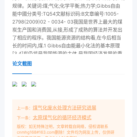
规律。关键词:煤;气化;化学平衡;热力学;Gibbs自由
能中國分类号:TQ54文献标识码:B文章编号:1005-
2798(2009)02 - 0034- 03我国是世界上最大的煤
炭生产国和消费国,从接,形成了成熟的算法并开发出
了相应的程序。我国能源资源的结构看,在今后相当
长的时间内,煤.1 Gibbs自由能最小化法的基本原理
[3.4]炭仍将是我国能源的主体,是我国经济发展的重
要根据热力学第二定律,在一定的温度和压力下，支
论文截图
柱[.2]。煤气化是将煤炭转化为煤气的技术,是封闭系
统的一切可能过程都朝着熵增大的方向进洁净、高效
利用煤炭的先导技术和主要途径之一。行,极限时维
持系统熵不变,此时系统进人平衡状煤气化技术,尤其
是高压、大容量气流床气化技术，态,系统的熵最
煤气化废水处理方法研究进展
上一条：
大，Gibbs自由能最小。结合质量守显示了良好的经
济和社会效益，,代表着发展趋势,是恒定律和各组分
太原煤气化的循环经济模式
下一条：
的摩尔数非负性这两个约束条件，洁净煤技术的龙头
版权：如无特殊注明，文章转载自网络，侵权请联系
cnmhg168#163.com删除！文件均为网友上传，仅供研
和关键。煤气化系统中的许多设可以将求解复杂反应