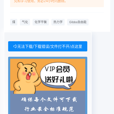
究和学习使用，务必24小时内删除。
体系热力学平衡的问题,转化备组件都具有近似化学
平衡的性质,热力学平衡计成求解使体系总Gibbs自
由能在给定的T和p下达算是模拟这类系统的有力工
煤
气化
化学平衡
热力学
Gibbs自由能
具。通过热力学计算与到最小时,体系中各组分的最
佳组成及浓度分布。分析,正确地预测煤气化炉的性
能,尤其是不同运行1.2 气化原料条件下煤气化炉出口
煤气的成分,是进行性能分析、本文所研究的煤样选
无法下载/下载错误/文件打不开/点这里
用典型的气化用煤晋城无工程设计所必需的。烟煤。
其中煤元素分析,见表1,根据煤的元素分析本文运用大
型气相动力学软件CHEMKIN中的数据,得到煤的化学
表征式为CH a.xO。ooNo 0500uCibbs反应器模块
模拟煤气化过程,根据Gibbs自由在热力学计算中以1
mol C.0.36 mol H 0.010 mol 0、能最小化法的基
本原理,从煤的元素分析数据出发，0.011 mol N和
0.001 4 mol s作为煤的元素输入,气化通过热力学平
衡计算系统全面地考察煤气化产物平剂氧气和水蒸气
分别直接以O2和H20输人,根据设定衡组成随温度、