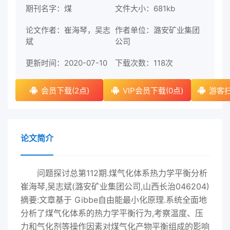
期刊名字：煤
文件大小：681kb
论文作者：崔海琴，吴志
作者单位：潞安矿业集团
斌
公司
更新时间：2020-07-10
下载次数：
118次
会员下载(2点)
VIP会员下载(0点)
游客扫
论文简介
问题探讨总第112期.煤气化体系热力学平衡分析
崔海琴,吴志斌(潞安矿业集团公司,山西长治046204)
摘要:文章基于 Gibbe自由能最小化原理.系统全面地
分析了煤气化体系的热力学平衡行为,考察温度、压
力和气化剂等操作因素对煤气化产物平衡组成的影响