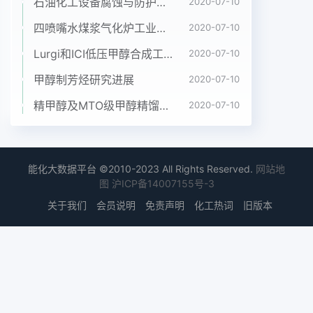
力学--致性,已经被证明对燃烧过程及用量指标ER
石油化工设备腐蚀与防护参考书十本免费下载，绝版珍藏
2020-07-10
=0.1、S/C =0.2。化学平衡组成计算是十分有效的
四喷嘴水煤浆气化炉工业应用情况简介
2020-07-10
(s.6,8),是目前较由图1可以看出:在所考查的温度范围
Lurgi和ICI低压甲醇合成工艺比较
2020-07-10
内,煤气为通用的计算方法。这种方法从热力学平衡
的基本化体中国煤化工4、Co、CO2、H、概念出
甲醇制芳烃研究进展
2020-07-10
发,运用数学中的最优化算法,计算过程直H20由线形
精甲醇及MTO级甲醇精馏工艺技术进展
2020-07-10
态,可将煤:FYHCNMHG收稿日期:008-1106作者简
介:崔海琴( 1977 - ),女,山西长治人,助理工程师,从事
煤化工管理工作。342009年2月崔海琴等:煤气化体
系热力学平衡分析_第18卷第2期气化过程大致分为
能化大数据平台 ©2010-2023 All Rights Reserved.
网站地
三个部分:第-阶段,在气化温度的摩尔分率变化比较剧
图
沪ICP备14007155号-3
烈,平衡分布曲线出现交错。由300K升高到400K过
关于我们
会员说明
免责声明
化工热词
旧版本
程中,主要是原料煤的干随着温度升高,C(s)、H20(g)
和CO2的摩尔分率迅燥,液态水H20(1)迅速汽化为气
态水蒸气,气化体速降低, CH4也持续降低,而CO和
H2的摩尔分率系中存在的组分主要为C(a)、H20(I)
和H20;第二迅速升高。第三阶段(1 050~1 500 K),
体系中各阶段,当温度继续升高,水蒸气迅速与炭C(s)