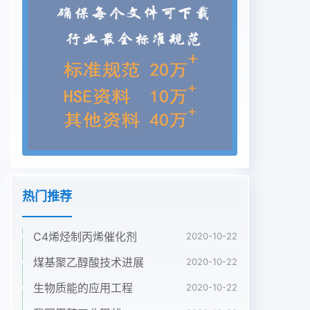
Fe2O310001600.024.854.85451444催化剂经过还
原处理后失活速率较快,他们推测是
1000306100.951.361.364644864积炭所致.
Hansen4把Fe、Co、Ni负载于A2O3和
12003.245x1030980.570.57494349,432.404×1040.9
载体上,在400~800℃温度下研究了催化活
1328×150.9900004.93493性实验结果也说明催化
剂活性最好,寿命最长铂
150594×1050.990.030.0349.974997系金属是活
泼的二氧化碳重整甲烷反应催化剂匈吴越2译著的
《气化和气体合成反应的热力牙利科学家 Solymosi
热门推荐
和他的同事们做了大量的研学》一书对煤的气化、水
煤气转化和天然气转化等反究工作他们发现,在较低
C4烯烃制丙烯催化剂
2020-10-22
的反应温度下(500℃),应作了完整的热力学计算,并
给出了各种反应的平甲烷在贵合万应凄率已经十分显
煤基聚乙醇酸技术进展
2020-10-22
著脉冲衡转化率(x)和平衡常数Kp之间的关系式对于
生物质能的应用工程
2020-10-22
反应实验中国煤化工CO2生成的;CNMHG收稿日