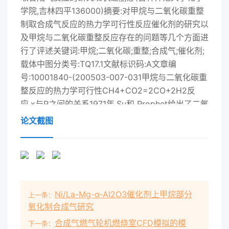
学院,吉林四平136000)摘要:对甲烷与二氧化碳重整
制取合成气反应的热力学可行性反应催化剂的研究以
及甲烷与二氧化碳重整反应存在的问题等几个方面进
行了评述关键词:甲烷;二氧化碳;重整;合成气;催化剂;
载体中图分类号:TQ17.1文献标识码:A文章编
号:10001840-(200503-007-031甲烷与二氧化碳重
整反应的热力学可行性CH4+CO2=2CO+2H2反
应,x与P之间的关系1971年,Su和 Prophet给出了二氧
化碳重整式为Kp=4x4/(1-x2)2,各温度下的平衡常数
论文截图
kp烷烃CnH21+2+nCO2→2nCO+(n+1)H2O反应的
和产物分布见表1.标准生成自由能随温度变化的函数
关系,对应△C=2甲烷与二氧化碳重整反应催化剂的
研究0的温度是发生重整反应的最低温度,低于该温度
进2.1催化剂类型行逆反应计算的结果表明,随着烷烃
Ni/La-Mg-α-Al2O3催化剂上甲烷部分
上一条：
中n值增大,发用于甲烷、二氧化碳重整反应的催化剂
氧化制合成气研究
主要有生重整的反应温度降低,即发生重整反应的最
合成气燃气轮机燃烧室CFD模拟的模
低温度以下两种类型为
下一条：