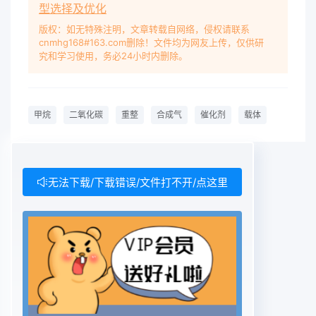
型选择及优化
CH4:640℃,C2H6:530℃,CH3g:485℃(1)负载型
金属催化剂这类催化剂主要以镍及表
版权：如无特殊注明，文章转载自网络，侵权请联系
cnmhg168#163.com删除！文件均为网友上传，仅供研
1CcH+C2=2Co+2H反应的平衡常戴平衡转化率和
究和学习使用，务必24小时内删除。
产物分布贵金属为活性组分,以A2O3-SiO2/MgO稀
土氧化反应温度平衡常数平衡转率产物分布物为载体
自从1928年,许多化学家在N、CO催化T/K剂上研究
甲烷
二氧化碳
重整
合成气
催化剂
载体
了甲烷与二氧化碳重整反应后,这类催化
298161.158×10-300剂就受到广泛注意,人们进行了
深入研究4001.507×10-1901979年,Swan等3以
No、CuO、Fe2O3为催500607×0-130505000化
无法下载/下载错误/文件打不开/点这里
剂在H2气流、500℃还原1h后,考察了甲烷与
6010014.2420.00二氧化碳重整反应活性当原料气
CH:CO2=1:17002717×10-
50.0545.1545.154.854.858007.071×10-
30.2033.4333.4316.5716.57时,还原后的 Ni sio2催
化剂能够实现平衡转化0.30.52158315833413.17且
表现出对CO有较高的选择性;而CuO和