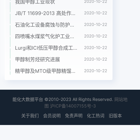
期:2005-05-27作者简介:赵丽娜(1975),女吉林省四
我国甲醇工业现状
2020-10-22
平市人,199年毕业于四平师范学院化学系,现为吉林
JB/T 11699-2013 高处作业吊篮安装、拆卸、使用技术规程
2020-10-22
师范大学化学学院讲师CH4与表面相互作用产生少
石油化工设备腐蚀与防护参考书十本免费下载，绝版珍藏
2020-10-22
量C2H6和痕量C2H4,体与金属组分相互作用强弱的
不同,能够导致催化且其生成速率迅速减小在700K,不
四喷嘴水煤浆气化炉工业应用情况简介
2020-10-22
同贵金属催化活性、积炭能力、金属存在状态以及催
Lurgi和ICI低压甲醇合成工艺比较
2020-10-22
化剂稳定性的剂催化甲烷,二氧化碳重整反应的活性
次序为:Rh差异因此,对载体效应的研究有很多报道
甲醇制芳烃研究进展
2020-10-22
>Pd>Ru>Pt>Ir/A2O3,该反应活性次序与催化本科
精甲醇及MTO级甲醇精馏工艺技术进展
2020-10-22
学家做了很多工作 Solymosi8报道在剂裂解
CO2(CO2→CO+0Oads)的活性次序相一致.Rh催化
剂上,CH4+CO2反应活性次序为A2O3>Ashcroft在
A2O3上负载N和Pd、Ru、Rh、r金TO2>S02,他认
能化大数据平台 ©2010-2023 All Rights Reserved.
网站地
图
沪ICP备14007155号-3
为反应活性的差别只用分散度来属考察了它们的重整
反应活性和反应后积炭情况,说明是不够充分的,于是
关于我们
会员说明
免责声明
化工热词
旧版本
在 Rh/sio2催化剂中物理发现在NAl2O3和
1%PdA2O3催化剂上积炭速度混合加入A2O3、
TiO2和MgO,并考虑了其活性实最大如果在CH4、