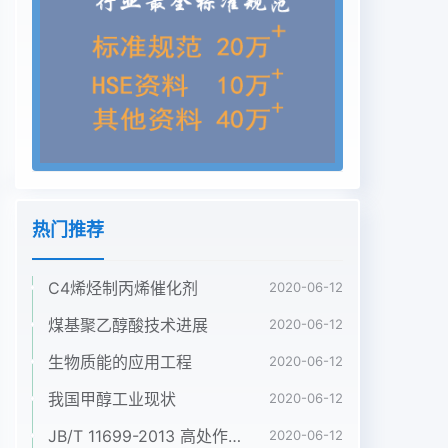
水蒸汽转化反应的转化率为X1甲醇分解反应的转化
率为X2甲醇燃烧的转化率为2/3∫则反应器甲醇的总
转化率为中国煤化工能量衡算和反应平衡常
CNMHG[收稿日期]2000-03-13。[作者简介]亓爱
1971-)男山东省莱芜市人博士助研电话图方数与MR-
MC制氢流程示意图0411-4671991-823。[基金项
目]国家973资助项目。石油化工
908PETROCHEMICAL TECHNOLOG Y2000年第
29卷1)物料衡算(3)能量衡算FAD=FA+ FE+ FF FE=
热门推荐
(2/3 f+ XI FA D转化过程能量解析见图2。
FF=FADX2 FG=(3X1+2X2 )F假设蒸发器中产品气
C4烯烃制丙烯催化剂
与反应物料之间的换热效(2)反应平衡常数的计算率
2020-06-12
为R实际应用中远小于0.8)甲醇燃烧与甲醇在转化反
煤基聚乙醇酸技术进展
2020-06-12
应器中存在着 CHROHHOC、N、转化反应体系的换
生物质能的应用工程
2020-06-12
热系数为B在POX体系中nB2CO、OO和H,其中独立
反应有3个甲醇燃烧、甲1.0)则醇水蒸汽转化、甲醇
我国甲醇工业现状
2020-06-12
分解反应式如下。
JB/T 11699-2013 高处作业吊篮安装、拆卸、使用技术规程
2020-06-12
2×AHM=∑△H1+△HR+AH1+B1×△H6+QCH3OH+1.50