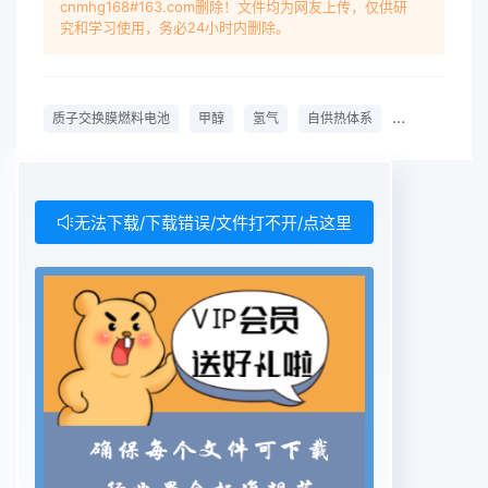
cnmhg168#163.com删除！文件均为网友上传，仅供研
为衡量准则对这两种方法进行热力学分析与计数。根
究和学习使用，务必24小时内删除。
据系统中存在的三个平衡物料平衡、能量平算比较其
优劣衡和反应平衡),可求得不同操作条(f,m,T,)1甲醇
转化制氩过程分析下的制氬能量效率。1.1甲醇氧化转
质子交换膜燃料电池
甲醇
氢气
自供热体系
热力学
氧
化制氢过程分析PEMFC氫源作为一种自供热、可移
动反应系假设以 A,BCD.、FG分别代表CHOH统无论
是采用甲醇氧化转化还是外热式水蒸汽转HOλ、
N3、OOλ、OO和ⅱ,初始物料摩尔流量为化供氢其所
无法下载/下载错误/文件打不开/点这里
有的能量均来源于甲醇而所有的物质FAFB0FCFD小
FEo FEOF则总初始物均来源于甲醇、水和空气。制
氢工艺流程见图1料摩尔流量为Fo=FAA+ FB0+
FCa+ FDo+ FEo+ FFo+FGo甲醇a,POX蒸发器反应
器则有FB= nFAD ,FCo=fF在反应温度不是很高、
CO浓度较小的条件下,本反应体系甲烷化反应可忽
略。因此假设反应器内部物料摩尔流量为 FA FRF、
FDFE、FFFG产品气则总物料摩尔流量为燃烧废气
F=FA+ FB+ Fc+ Fo+ FE+ FF+ FGb. MSR-MC假设