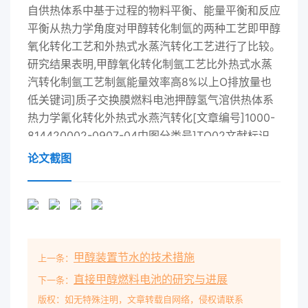
自供热体系中基于过程的物料平衡、能量平衡和反应
平衡从热力学角度对甲醇转化制氫的两种工艺即甲醇
氧化转化工艺和外热式水蒸汽转化工艺进行了比较。
研究结果表明,甲醇氧化转化制氩工艺比外热式水蒸
汽转化制氩工艺制氬能量效率高8%以上O排放量也
低关键词]质子交换膜燃料电池押醇氢气涫供热体系
热力学氰化转化外热式水燕汽转化[文章编号]1000-
814420002-0907-04中图分类号]TQ02文献标识
码]A目前以甲醇转化制氬作质子交换膜燃料电池由
论文截图
图1可见POX工艺与MSR-MC工艺的供〔 PEMFC移
动氢源的研究主要集中在两个方向:外热方式虽有所
不同但均为由甲醇氧化燃烧供热由热式水蒸汽转化
(MSR-MC)和部分氧化转化甲醇水蒸汽转做包括一部
分甲醇的分解烘氢。因POX简称氧化转化)-4。两种
甲醇装置节水的技术措施
上一条：
方法孰优孰劣至此转化温度T制氫能量效率η(O产率
yo都是今仍无定论。本文以有效利用能量和減少环
直接甲醇燃料电池的研究与进展
下一条：
境污染氧醇摩尔比∫水醇摩尔比n反应压力p等的函作
版权：如无特殊注明，文章转载自网络，侵权请联系