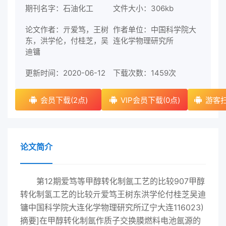
期刊名字：石油化工
文件大小：306kb
论文作者：亓爱笃，王树
作者单位：中国科学院大
东，洪学伦，付桂芝，吴
连化学物理研究所
迪镛
更新时间：2020-06-12
下载次数：
1459次
会员下载(2点)
VIP会员下载(0点)
游客扫
论文简介
第12期爱笃等甲醇转化制氬工艺的比较907甲醇
转化制氢工艺的比较亓爱笃王树东洪学伦付桂芝吴迪
镛中国科学院大连化学物理研究所辽宁大连116023)
摘要]在甲醇转化制氬作质子交换膜燃料电池氬源的