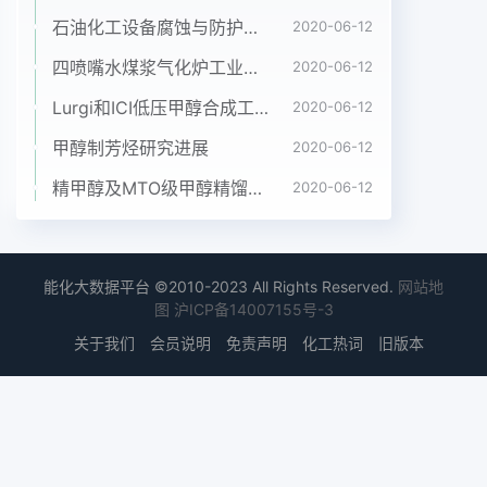
CO2+2H2O-72664 kJ/mol式中各温度下的焓变可
石油化工设备腐蚀与防护参考书十本免费下载，绝版珍藏
2020-06-12
用物质的标准生成焓ΔHCH3 OH+HO-CO,+3H2+
四喷嘴水煤浆气化炉工业应用情况简介
2020-06-12
49. 4 kJ/mol和标准燃烧热ΔHκ以及物质的蒸发热
Lurgi和ICI低压甲醇合成工艺比较
2020-06-12
ΔH,来CH3OH—·CO+2H2+90.64kJ/mol由于甲醇
燃烧COMB)为不可逆反应其反应表示基于
甲醇制芳烃研究进展
2020-06-12
d△HndT=△C及热容与温度的关系瞬间即可完成因
精甲醇及MTO级甲醇精馏工艺技术进展
2020-06-12
此反应器中只存在甲醇的水蒸汽求得。转化和甲醇的
分解DE两个反应平衡其平衡常数定义产氢能量效率n
可通过各个物质的分压来表达即中(nf,T,)F甲醇水蒸
汽转化反应定义CO产率y0FF/FAD=中nf,TpF×甲醇
能化大数据平台 ©2010-2023 All Rights Reserved.
网站地
分解反应KpDE=FA其中T=nf,)由此可求得不同条件
图
沪ICP备14007155号-3
下的n其中严衡常数K可用范氏方程来求解即和
关于我们
会员说明
免责声明
化工热词
旧版本
dnK/dT=△Hn/RT1.2MSR-MC工艺过程分析初始物
料反应器内为F,F燃烧室内为
A,B(298.15K,)AB(2981K,)C,D29815KDF,G(298.15K,g
则总甲醇摩尔流量为FAD=FA+FAD定义水醇摩尔比
n、氧醇摩尔比f为A,B(337K,1)△H2假设燃烧室温度