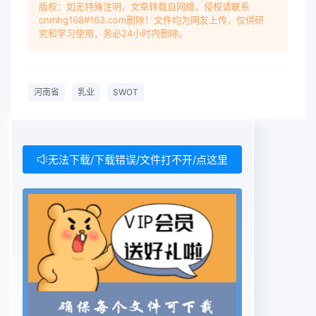
动效应已成为亟待解决的问2009年全省天然草地干
版权：如无特殊注明，文章转载自网络，侵权请联系
cnmhg168#163.com删除！文件均为网友上传，仅供研
草产量756.3万t (同比增长题。现采用swOT分析
究和学习使用，务必24小时内删除。
法，对河南省乳业发展的37.8%)，青贮秸秆3 155万
t，氨化微贮秸秆780万优势、劣势、机遇与威胁进
行全面分析，旨在有t,为畜牧业的快速发展提供了丰
河南省
乳业
SWOT
富的饲草资源。针对性地提出应对策略。2.1.2奶源
稳定且质 量保证河南省的本土乳品企业十分重视奶
源建设，绝SWOT 分析法简介大多数企业都有奶牛
小区，保证了原料奶的质量安swor分析法又称为态
无法下载/下载错误/文件打不开/点这里
势分析法，是哈佛商学全，使企业在市场竞争中占据
了得天独厚的优势。院K.J安德鲁斯于1971年提出来
的。这种分析法比如巨尔乳业公司建有2个大型的牧
场;拥有国内将组织内外环境所形成的机会、风险、
优势、劣流的挤奶设备，实现了机械化挤奶作业;所
生产势等方面结合起来进行分析，以制定出适合本组
的产品当天就可送达消费者，最大限度地保证了乳织
实际情况的经营战略和策略的方法。SWor分别品的
新鲜度。另外，该公司先后投巨资在洛阳周边代表优