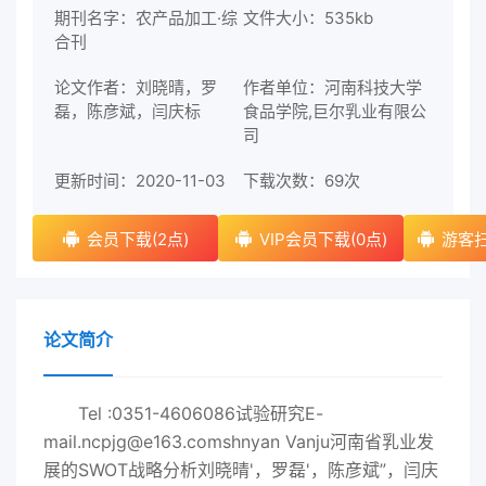
期刊名字：农产品加工·综
文件大小：535kb
合刊
论文作者：刘晓晴，罗
作者单位：河南科技大学
磊，陈彦斌，闫庆标
食品学院,巨尔乳业有限公
司
更新时间：2020-11-03
下载次数：
69次
会员下载(2点)
VIP会员下载(0点)
游客扫
论文简介
Tel :0351-4606086试验研究E-
mail.ncpjg@e163.comshnyan Vanju河南省乳业发
展的SWOT战略分析刘晓晴'，罗磊'，陈彦斌”，闫庆