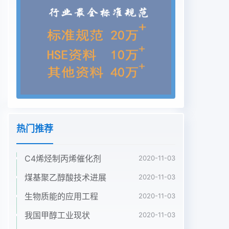
势(Strenghs)、 劣势(Weaknessea)、 机会地区建
成了40 多个标准化奶牛养殖小区，实行
(Opportunitiea)和威胁(Threats)， 其中sw为内“五
个统一”管理模式，取消了散户奶的收购，确因、OT
为外因。根据Swor分析法，优势、劣势保了原料奶
的安全。与机会、威胁相组合，形成S0、ST、
WO、WT策2.1.3市场基础雄厚略。so是指依靠优
势，利用机会; wO是指利用河南省是人口大省，市
场潜力很大。“ 郑州花机会，弥补劣势; sT 是指利用
热门推荐
优势，规避威胁;花牛”、“洛阳巨尔”、 “南阳三色鸽”
等排名靠前WT是指减少劣势，规避威胁叫。的乳制
C4烯烃制丙烯催化剂
品企业都有比较好的资源基地和市场基础。其中“洛
2020-11-03
阳巨尔”的产品已畅销广州、长沙、武2河南乳业发展
煤基聚乙醇酸技术进展
2020-11-03
的SWOT分析汉、青岛、烟台等全国50多个大中城
生物质能的应用工程
2020-11-03
市和地区;2.1优势分析 .“郑州花花牛”在酸奶领域也有
很好的消费基础.2.1.1区位与资源优势品牌优势比较
我国甲醇工业现状
2020-11-03
突出。2009 年河南省乳制品产量同比河南省气候温