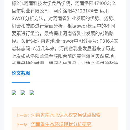
标2(1.河南科技大学食品学院，河南洛阳471003; 2.
巨尔乳业有限公司，河南洛阳471031)擠要:运用
SWOT分析方法，对河南省乳业发展的优势、劣势、
机会和威胁进行全面分析，根据swor模型中的不同
要素进行组合，最终提出河南省乳业发展的战略路
径。关键词:河南省;乳业; swor中图分类号: F316.4文
献标志码: A近几年来，河南省乳业发展迎来了历史
上发如从洛阳孟津至濮阳台前的黄河滩区天然草场，
就展最快的时期。据河南省乳品工业协会提供的数被
国家规划为全国十大奶牛饲养带之- -。该饲养带据
论文截图
显示，2008 年全国乳品销售量为1810万t,同面积大
约有20多万hm?，水草丰富，自然放牧时间比下降
0.5%;而河南省的销售量为82.5万t,同比较长。增长
24.4%，进人全国前三甲之列"。乳业作为河河南省
作为农业大省，粮食超500亿kg,玉南省国民经济的
河南省南水北调水权交易试点探索
上一条：
支柱产业，如何解决其发展中的米、小麦等秸秆是养
殖奶牛的最好饲料来源。据悉,障碍，更好地发挥带
河南省生态环境现状分析研究
下一条：