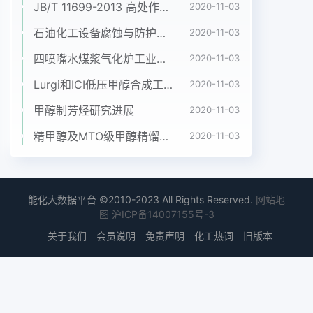
JB/T 11699-2013 高处作业吊篮安装、拆卸、使用技术规程
2020-11-03
和，年平均气温为12.8 C-15.5曾长中国煤化工8说明
河南省乳C。处于广袤的黄河湿地和豫南、豫东地处
石油化工设备腐蚀与防护参考书十本免费下载，绝版珍藏
2020-11-03
欢亚制品的，地方品牌前大陆桥交汇地带，具备最佳
四喷嘴水煤浆气化炉工业应用情况简介
2020-11-03
的奶牛养殖自然环境。景光MYHCNMHG20111.5/11
Lurgi和ICI低压甲醇合成工艺比较
2020-11-03
7农产品加工63|试验研究框目主持人:虯的单.Shiyan
Yanju2.2劣势分析2.3 机遇分析2.2.1企业数量多 且
甲醇制芳烃研究进展
2020-11-03
整体规模偏小2008年的“三鹿奶粉事件"使原来行业
精甲醇及MTO级甲醇精馏工艺技术进展
2020-11-03
巨头据悉，河南目前有乳品加工能力的企业多达产品
的品牌形象在消费者心目中严重受损，受创企100多
家，但大多企业生产规模偏小，年产值超过业让出了
巨大的市场空间，消费者更加趋向于理性1亿元的仅
能化大数据平台 ©2010-2023 All Rights Reserved.
网站地
有15家左右,觖乏真正意义上具有带消费，不再盲目
图
沪ICP备14007155号-3
地追求大品牌，这给在夹缝中求生动性的龙头企业。
关于我们
会员说明
免责声明
化工热词
旧版本
2009 年1月- 11月乳品销售收存的中小企业以很大的
发展机会，同样没有出现问人前10位省份见表1。题
的河南乳品企业的发展机遇也是很明显的。表1
2009年1月- 11月乳品销售收入前10位省份2009年