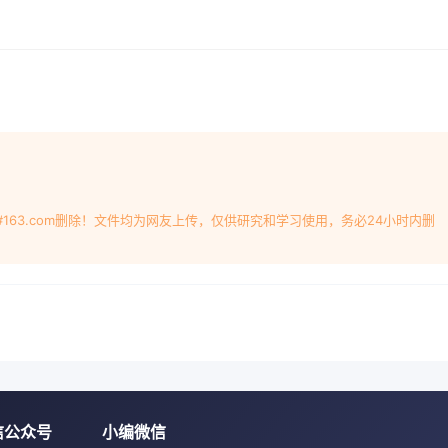
 drying and500C roasting. The study on roasting temperature
lyst from innerKey words: coprecipitation method; natural
在天然气和CO2制备合成气反应中具有较高成一定浓度的溶液用10%的(NH4)2C
4等淀剂在一定温度下将沉淀剂和硝酸盐混合溶液同催化剂。镍基催
的pH值为7,搅拌、老其稳定性较差,常常选用碱土金属氧化物和
,再选属氧化物对其进行改性4,而且复合金属催化剂取20-40目数
然气和CO2反应Y-4Q型X射线衍射仪测定的CuKa辐射源,电
电流20mA。催化剂活性评价及其程序升采用浸渍法制备催化剂活
,这对催化反应来说是非常不利的本论文采用以共沉淀法制备镍基
#163.com删除！文件均为网友上传，仅供研究和学习使用，务必24小时内删
剂。并采用21沉淀温度XRD,TPR技术对所制备的催化剂进行
过饱和浓度,而溶液的饱和度与温度有关。当溶液中溶质数量一定
硝酸镍和硝酸铝配核生成的速率减小而当温度低时,由于溶液的过
CNMHG沉淀温度,催化作者简介:吕景煜(199-),男,助理研究
空速的增加,这种现象范大学化学系。更加明显。在室温和80℃条
剂活性的影响2008年第2期性较好。下降的非常明显,而采用方
增大先增大后下降,而且是缓慢下35}70℃-8℃降,说明方法1
度制备固体催化剂最后的工序是热处理,即焙烧。焙烧的目的:(1)
信公众号
小编微信