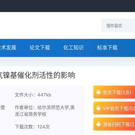
技术发展
论文下载
化工知识
标准下载
气镍基催化剂活性的影响
会员下载(2点)
文件大小：447kb
舒雯
作者单位：哈尔滨师范大学,黑
VIP会员下载(0
龙江省商务学校
游客扫码下载(2
下载次数：
124次