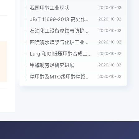
我国甲醇工业现状
2020-10-02
O3
JB/T 11699-2013 高处作业吊篮安装、拆卸、使用技术规程
2020-10-02
化
石油化工设备腐蚀与防护参考书十本免费下载，绝版珍藏
2020-10-02
稀
四喷嘴水煤浆气化炉工业应用情况简介
2020-10-02
的催
制合
Lurgi和ICI低压甲醇合成工艺比较
2020-10-02
性
甲醇制芳烃研究进展
2020-10-02
催化
表征
精甲醇及MTO级甲醇精馏工艺技术进展
2020-10-02
时,
饱
件
法1
制备
使