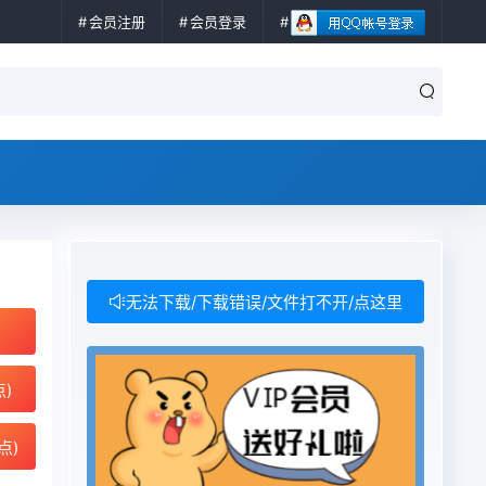
会员注册
会员登录
无法下载/下载错误/文件打不开/点这里
点)
点)