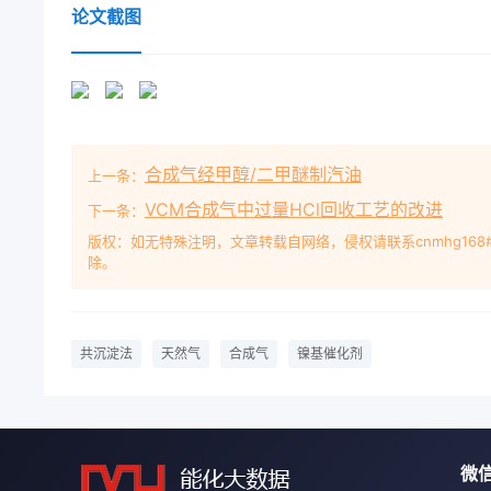
stirring 0. 5-lh, depositing Ih, deposit filtering,
论文截图
showed that high temperature roasting moves cata
gas; synthesis gas; nickel catalyst
溶液为沉催化活性的是浸渍法制备的负载型P1,Ni2
剂虽然具有很高的活性,但由于时滴定到容器中保持溶液
土金化、过滤、洗涤、120℃烘干,500℃焙烧2h制得
合成气经甲醇/二甲醚制汽油
上一条：
化剂。XRD图采用丹东生产的般采用分步浸渍法。因此,天
成气中催化剂的制备操作复杂、周期长,而且压30kV
VCM合成气中过量HCl回收工艺的改进
下一条：
组分含量高时,活性中温还原见文献(略)。心分散不好
版权：如无特殊注明，文章转载自网络，侵权请联系cnmhg168
除。
剂,通过2结果和讨论控制沉淀条件获得镍分散度高的催化
溶液中生成沉淀的首要条件之一是其浓度超1实验部分
温度高则过饱和度降低,使晶共沉淀法是将一定比例的
和中国煤化工高。图1是不同收稿日期:2008-01-04沉淀
共沉淀法
天然气
合成气
镍基催化剂
员,2093年毕业于哈尔滨师剂的活性有明显不同随着
下制备的催化剂活吕景烂等:沉淀条件对合成气镍基催化
制备的催化剂的活一室温0-40℃—60℃性却随着空速的
的催化剂活性明显好于方法2制备的催化剂。2.4焙烧温
微