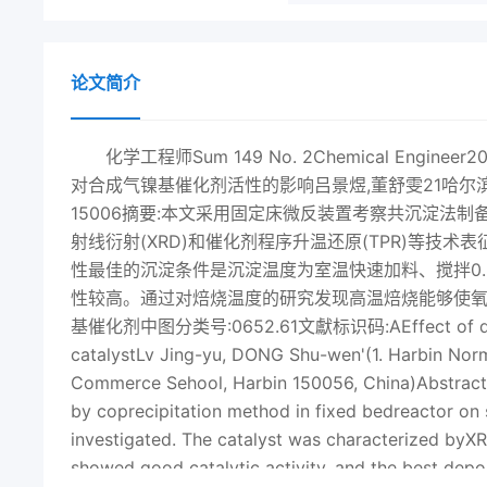
论文简介
化学工程师Sum 149 No. 2Chemical Enginee
对合成气镍基催化剂活性的影响吕景煜,董舒雯21哈尔滨
15006摘要:本文采用固定床微反装置考察共沉淀法制
射线衍射(XRD)和催化剂程序升温还原(TPR)等技
性最佳的沉淀条件是沉淀温度为室温快速加料、搅拌0.5
性较高。通过对焙烧温度的研究发现高温焙烧能够使氧化
基催化剂中图分类号:0652.61文獻标识码:AEffect of depositio
catalystLv Jing-yu, DONG Shu-wen'(1. Harbin Norma
Commerce Sehool, Harbin 150056, China)Abstract: T
by coprecipitation method in fixed bedreactor on
investigated. The catalyst was characterized byXR
showed good catalytic activity, and the best depo