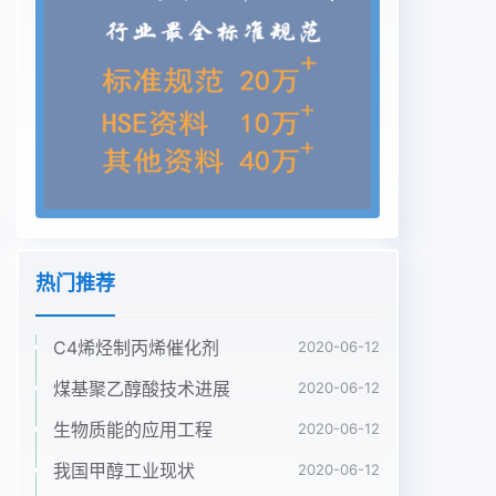
常。共设备有汽轮机冰机、一段出气洗涤水一起进入
储槽,用泵送往甲醇精馏考虑用低温材顾制造,可以储
存低温氮气口冷却器、二段出口冷却器、防喘振冷却
器系统,低温甲醇洗的甲醇/水分离塔就可以取样,开车
时,液氮进入储罐,气化后再送入洗氨冷却器、凝汽
器、一段进口分离器、二段进消。涤塔前设置液氮蒸
发器。同时,可以取消气化口分离器、液氨储罐、中
间氨罐省功器、惰2.2.2减少能耗工序的事故氮气压
缩机气分离器、高位油箱、蓄能器、润滑油站、消从
表1知道,洗涤塔中部经闪蒸后甲醇的3.4液氮代替冷
热门推荐
冻站的流程音器、氨泵、凝结水泵。流量
292943kg/h,洗涤塔底部经闪蒸后液氮进入液氮储
C4烯烃制丙烯催化剂
2020-06-12
槽后,通过液氮泵加压,1.2空分工艺甲醇24490kg/h,
气提塔底部出来甲醇365通过很好的保冷措施,送往
煤基聚乙醇酸技术进展
2020-06-12
洗涤塔前设置液氮空气分离原理为利用空气中各种成
生物质能的应用工程
2020-06-12
分的沸65k/h,气提塔上部再生甲醇要回流一部蒸发
器,蒸发的低温氟气送住原氨冷却器(重点不同,同一种
我国甲醇工业现状
2020-06-12