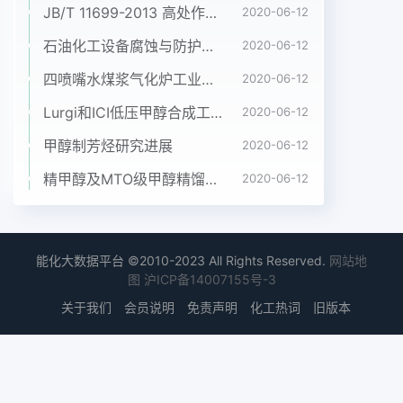
气体的沸点随压力的升高而升分。综合计算可以节能
JB/T 11699-2013 高处作业吊篮安装、拆卸、使用技术规程
2020-06-12
430000新设计冷却甲醇髙,通过加压、降温、膨胀节
石油化工设备腐蚀与防护参考书十本免费下载，绝版珍藏
2020-06-12
流等措施,把空预精馏塔在作业前要补加一部分水,而
喷3.5生产人员的减少气变为液体,液空再通过精留的
四喷嘴水煤浆气化炉工业应用情况简介
2020-06-12
方法把氧气,淋甲醇和尾气洗涤水送人预精馏塔,相应
Lurgi和ICI低压甲醇合成工艺比较
2020-06-12
要60万煤制甲醇的冷冻站定员设置为人少补加
1928kg/h的水,则减少的能耗为370液氮代替冷冻站
甲醇制芳烃研究进展
2020-06-12
后,这些人员可以不设置。每2、改变物流,降低能耗
精甲醇及MTO级甲醇精馏工艺技术进展
2020-06-12
00kJ/h。人每年工资6万元,则每年节约48万元。2.1
改变洗涤塔中部和底部出来的甲醇3、液氮代替冷冻
站3.6生产稳定流向3.1液氮取代冷冻站的可行性甲
醇/水送往甲醇精馏系统,液氮代替冷2.1.1洗涤塔中部
能化大数据平台 ©2010-2023 All Rights Reserved.
网站地
图
沪ICP备14007155号-3
和底部出来的富甲醇3.1.1冷冻站和空气分离技术的原
理冻站,都是把一个小的系统合并到大的系统经各自
关于我们
会员说明
免责声明
化工热词
旧版本
的闪蒸槽回收后,进入气提塔解析C02有一部分是相
同的,都是把气体通过增压、降一般而言系统的运行
是稳定的,从而稳定了低气体和浓缩硫化氢,然后一起
进入热再生塔解温、节流等措施变成低温的液体。正