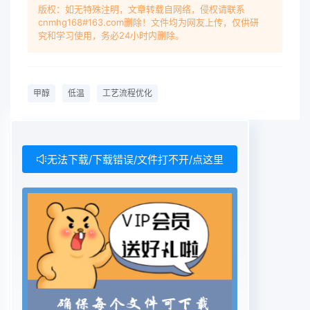
换1、低温甲醇洗工艺醇,经闪蒸进入气提塔下塔,解析
版权：如无特殊注明，文章转载自网络，侵权请联系
cnmhg168#163.com删除！文件均为网友上传，仅供研
C02气体,热后的氮气,可以送入低温甲醇洗的气提塔
究和学习使用，务必24小时内删除。
进1.冷冻站工艺浓缩H2S气体后,送入热再生塔解析
H2气行甲醇的再生或者送入循环水凉水塔进行冷却
冷冻结是为低温甲醉洗系统提供40℃的体,热再生的
甲醇
低温
工艺流程优化
甲醇经换热,进行循环使用。循环水,或在空分系统冷
却分子筛后的空气冷量,冷冻介质为氨,60万t煤制甲
醇需要的2.2改变物流后的情况或冷却甲醇合成气更
好地分离出甲醇,从而进冷量为5000kW,即13t/h氨。
无法下载/下载错误/文件打不开/点这里
低温甲醇洗步回收冷量来的气氨经分离器后进入压缩
机进行增压,增低温甲醇洗流程可以简化,其中喷淋甲
醇闪蒸3.3.3原始开车时,系统温度高,不压的气氨经过
冷却、膨胀,使气氨变成液氨压力仍然控制在0.6MP
左右,闪蒸后的闪蒸适宜直接引入液氮。整个煤制甲
醇流程中,气送往低温甲醇洗对甲醇降温,保证低温甲
醇洗气送入热再生塔或浓缩塔,闪蒸后的液体和尾化
工序有两个10MPa的氮气储罐。新建装置工艺的正