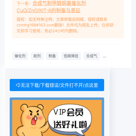
合成气制甲醇铜基催化剂
下一条：
CuO/ZnO/KIT-6的制备与表征
版权：如无特殊注明，文章转载自网络，侵权请联系
cnmhg168#163.com删除！文件均为网友上传，仅供研
究和学习使用，务必24小时内删除。
催化剂
助剂
制备
低碳烯烃
合成气
catalyst
prom
无法下载/下载错误/文件打不开/点这里