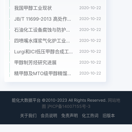
我国甲醇工业现状
2020-10-22
JB/T 11699-2013 高处作业吊篮安装、拆卸、使用技术规程
2020-10-22
石油化工设备腐蚀与防护参考书十本免费下载，绝版珍藏
2020-10-22
四喷嘴水煤浆气化炉工业应用情况简介
2020-10-22
Lurgi和ICI低压甲醇合成工艺比较
2020-10-22
甲醇制芳烃研究进展
2020-10-22
精甲醇及MTO级甲醇精馏工艺技术进展
2020-10-22
能化大数据平台 ©2010-2023 All Rights Reserved.
网站地
图
沪ICP备14007155号-3
关于我们
会员说明
免责声明
化工热词
旧版本