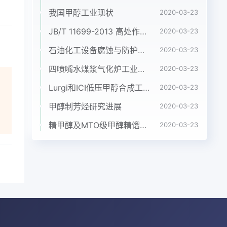
转
我国甲醇工业现状
2020-03-23
气化
电
JB/T 11699-2013 高处作业吊篮安装、拆卸、使用技术规程
2020-03-23
布进
石油化工设备腐蚀与防护参考书十本免费下载，绝版珍藏
2020-03-23
而实
四喷嘴水煤浆气化炉工业应用情况简介
2020-03-23
称其
室、
Lurgi和ICI低压甲醇合成工艺比较
2020-03-23
，
甲醇制芳烃研究进展
2020-03-23
喷口
质
精甲醇及MTO级甲醇精馏工艺技术进展
2020-03-23
。气
商
和1
、能
率
是
，对