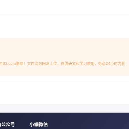
定床气化法、流化床气化法和气酚等有机物质，对环境无污染，碳
构简单，能耗低，运转率高，(1)固定床气化:在气化过程中，煤由
部加入，气化剂从气化炉底部加入，煤与气化剂逆置是Tampa
于气体的上升速度而言，煤下降速度项，1996年7月投运，12 月宣
床气该装置为单炉，日处理煤200~2 400t，气化压力化;
,氧纯度为95%，煤浆浓度68%，冷煤气下移动的，比较准确的应
化炉由喷嘴、(2)流化床气化:它是以粒度为0~10 mm的小气化
化原料，在气化炉内使其悬浮分散在垂通道，工艺氧走一、三通道
态进行气化反应，于两股氧射流之间。水煤浆气化喷嘴经常面临
#163.com删除！文件均为网友上传，仅供研究和学习使用，务必24小时内删
题，主要是由于水煤浆在较高线速下(约30率。m/s)对金属材
是一-种并流气化，用气化剂环等为德士古水煤浆气化的技术关键
煤气化技术均为德国鲁奇加压气化技术，由美国DOW公司开发，已建设两套
(水煤浆气化炉的容量为2 200 td, 160MW,II型、3台MKIV型
1995 年停运)与WabashMKV型)，II厂 和I厂各有40台内径03.8m
W,力为41 000m/h 的MKIV型气化炉，SASOL 公司2.8 MPa,净发电效
率达94%。炉型类似于K-T,分第-段(水平段)与第二段(垂直鲁奇炉
两个喷嘴呈180°对置， 最高反技术，运行中的气化炉达数百台
信公众号
小编微信