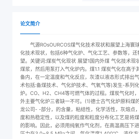
论文简介
气源ROsOURCOS煤气化技术现状和展望上海
化技术现状，包括6种气化炉、气化工艺、参数等，还
望。关键词:煤炭气化现状 展望1国内外煤 气化技术现
煤浆，然后用泵打入气化炉内。煤1.1 煤炭气化在高
备内，在一定温度和气化反应，灰渣以液态形式排出气
术包括:备煤技术、气化炉技术、气氧气等)发生-系
炉。CO、H2、CH4等可燃气体的过程。煤炭气化时，
外主要气化炉三者缺一不可。(1)德士古气化炉原料煤
龙公司- -部分，的含量，粘结性，化学活性，灰熔点
度和热稳定性，以及煤的粒度和粒度分布化工艺是将煤加
的影响。因此，必须用纯氧作气化剂，在高温高压下
压力在3.0~8.5 MPa之间，气化温度1 400"