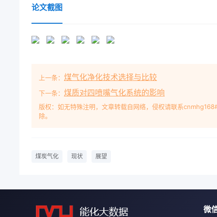
CO+H2为80%左右，不含焦油、划分为三类，即固
论文截图
化率96% 99%，,流床气化法。气化强度大，炉子结
炉顶且煤适应范围较宽。目前雪佛龙德士古最大商业装
站，属于DOE的CCT-3，1989 年立流接触，相对
入验证运行。很慢，甚至可视为固定不动，因此称之为固定
际上，煤在气化过程中是以很慢的速度向为2.8 MPa
煤气化净化技术选择与比较
上一条：
为移动床气化。效率76%，净功率250 MW。德士古气
激冷室(或废热锅炉)组成。其中喷嘴为三颗粒煤为气
煤质对四喷嘴气化系统的影响
下一条：
水煤浆走二通道，介直上升的气流中，煤粒在沸腾状
版权：如无特殊注明，文章转载自网络，侵权请联系cnmhg168
除。
从而使得煤层内温度均一，易于控制，提高气化效磨损问
的冲刷腐蚀。喷嘴、气化炉、激冷(3)气流床气化:它
源...Bosourcos(2)E-Gas气化炉其应用的
业装置:全公司有97台气化炉,其中I厂有17台(13台MKLGTI
煤炭气化
现状
展望
台能力为66 000 m'/h 的2.8 MPa，1987 年运行，
River(2 台炉,1开1备,单炉容量2 500 tld, 262 M
为HHV38.9%，1995 年投运)。鲁奇气化炉设备利用
目前世界上建厂数量最多的煤气化段)。在第一-段中，
微