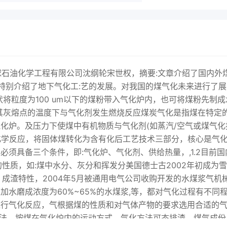
寰球石油化学工程有限公司沈纲轮宋世权，摘要:文章介绍了国内外
特别介绍了地下气化工:艺的发展。对我国的煤气化未来进行了展
状将粒度为100 um以下的煤粉带入气化炉内，也可将煤粉先制成
于其灰熔点的温度下与气化剂发生燃烧反应煤炭气化是指煤在特定
化炉。及压力下使煤中有机物质与气化剂(如蒸汽/空气或煤气化
列化学反应，将固体煤转化为含有化后工艺技术三部分，核心是气
必须具备三个条件，即:气化炉、气化剂、供给热量，,1.2目前国
的性质，如:煤中水分、灰分和挥发分美国德士古2002年初成为
，成渣特性，2004年5月被通用电气公司收购开发的水煤浆气机
水磨成浓度为60%~65%的水煤浆,等，都对气化过程有不同
进行气化反应，气根据煤的性质和对气体产物的要求选用合适的
C，液化方法。按煤在气化炉内的运动方式，气化方法可态排渣，煤气成份