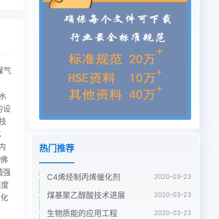
煤气
水
的设
技
化
内
热门推荐
雪佛
械强
C4烯烃制丙烯催化剂
2020-03-23
程度
煤基聚乙醇酸技术进展
2020-03-23
气化
生物质能的应用工程
2020-03-23