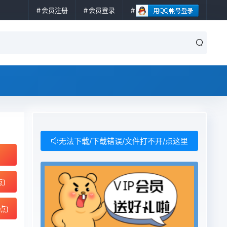
会员注册
会员登录
无法下载/下载错误/文件打不开/点这里
点)
点)